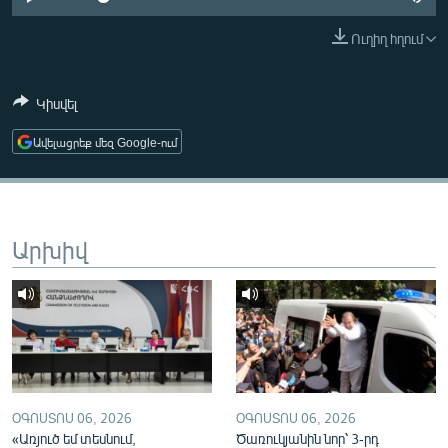
ՄԻՋԱԶԳԱՅԻՆ
Ուղիղ հղում
ՄՇԱԿՈՒՅԹ
ՍՊՈՐՏ
Կիսվել
ՄԵԿՆԱԲԱՆՈՒԹՅՈՒՆ
Ավելացրեք մեզ Google-ում
ՏՏ ԵՒ ԻՆՏԵՐՆԵՏ
ԿՈՐՈՆԱՎԻՐՈՒՍ
ԱՐԽԻՎ
Արխիվ
ՏԵՍԱՆՅՈՒԹԵՐ
ԲԱՆԱՎԵՃ
ՁԳՏԵԼՈՎ ԼԱՎԱԳՈՒՅՆԻՆ
ՓՈԴՔԱՍԹ
ՕԳՈՍՏՈՍ 06, 2026
ՕԳՈՍՏՈՍ 06, 2026
Հայերեն
«Առյուծ եմ տեսնում,
Ծառուկյանին նոր՝ 3-րդ