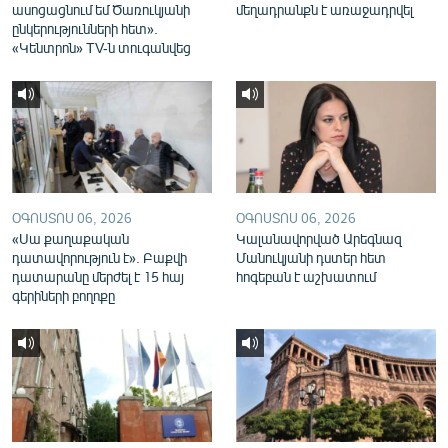
ասոցացնում եմ Ծառուկյանի
մեղադրանքն է առաջադրվել
English
ընկերությունների հետ».
«Կենտրոն» TV-ն տուգանվեց
Русский
ՀԵՏԵՎԵՔ ՄԵԶ
ՕԳՈՍՏՈՍ 06, 2026
ՕԳՈՍՏՈՍ 06, 2026
«Սա քաղաքական
Կալանավորված Արեգնազ
«Ազատության» բոլոր կայքերը
դատավորություն է». Բաքվի
Մանուկյանի դստեր հետ
դատարանը մերժել է 15 հայ
հոգեբան է աշխատում
գերիների բողոքը