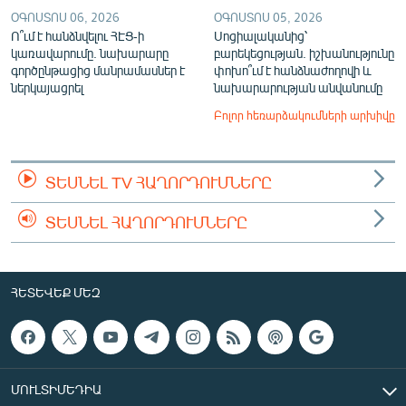
ՕԳՈՍՏՈՍ 06, 2026
ՕԳՈՍՏՈՍ 05, 2026
Ո՞ւմ է հանձնվելու ՀԷՑ-ի
Սոցիալականից՝
կառավարումը. նախարարը
բարեկեցության. իշխանությունը
գործընթացից մանրամասներ է
փոխո՞ւմ է հանձնաժողովի և
ներկայացրել
նախարարության անվանումը
Բոլոր հեռարձակումների արխիվը
ՏԵՍՆԵԼ TV ՀԱՂՈՐԴՈՒՄՆԵՐԸ
ՏԵՍՆԵԼ ՀԱՂՈՐԴՈՒՄՆԵՐԸ
ՀԵՏԵՎԵՔ ՄԵԶ
ՄՈՒԼՏԻՄԵԴԻԱ