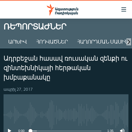
Մատչելիության
հղումներ
Անցնել
ՌԵՊՈՐՏԱԺՆԵՐ
հիմնական
ԱԶԱՏՈՒԹՅՈՒՆ TV
բովանդակությանը
ԱՐԽԻՎ
ՀՈԴՎԱԾՆԵՐ
ՀԱՂՈՐԴՄԱՆ ՄԱՍԻՆ
ՀԱՅԱՍՏԱՆ
Անցնել
հիմնական
ՔԱՂԱՔԱԿԱՆ
Ադրբեջան հասավ ռուսական զենքի ու
մենյուին
ԸՆՏՐՈՒԹՅՈՒՆՆԵՐ 2026
Որոնում
զինտեխնիկայի հերթական
ԻՐԱՎՈՒՆՔ
խմբաքանակը
ՀԱՍԱՐԱԿՈՒԹՅՈՒՆ
ապրիլ 27, 2017
ՏՆՏԵՍՈՒԹՅՈՒՆ
ՂԱՐԱԲԱՂ
ՊԱՏԵՐԱԶՄԻ 6 ՇԱԲԱԹՆԵՐԸ
No media source currently available
ՏԱՐԱԾԱՇՐՋԱՆ
0:00
1:35