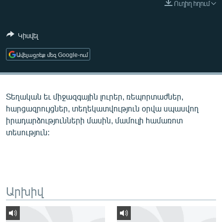
Ուղիղ հղում
ՄԻՋԱԶԳԱՅԻՆ
ՄՇԱԿՈՒՅԹ
Կիսվել
ՍՊՈՐՏ
Ավելացրեք մեզ Google-ում
ՄԵԿՆԱԲԱՆՈՒԹՅՈՒՆ
ՏՏ ԵՒ ԻՆՏԵՐՆԵՏ
Տեղական եւ միջազգային լուրեր, ռեպորտաժներ,
ԿՈՐՈՆԱՎԻՐՈՒՍ
հարցազրույցներ, տեղեկատվություն օրվա սպասվող
ԱՐԽԻՎ
իրադարձությունների մասին, մամուլի համառոտ
տեսություն:
ՏԵՍԱՆՅՈՒԹԵՐ
ԲԱՆԱՎԵՃ
ՁԳՏԵԼՈՎ ԼԱՎԱԳՈՒՅՆԻՆ
ՓՈԴՔԱՍԹ
Արխիվ
Հայերեն