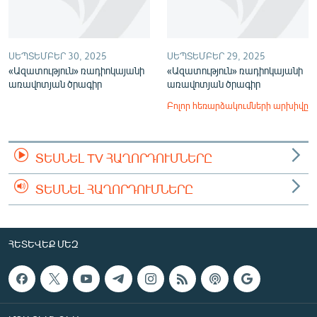
ՍԵՊՏԵՄԲԵՐ 30, 2025
ՍԵՊՏԵՄԲԵՐ 29, 2025
«Ազատություն» ռադիոկայանի
«Ազատություն» ռադիոկայանի
առավոտյան ծրագիր
առավոտյան ծրագիր
Բոլոր հեռարձակումների արխիվը
ՏԵՍՆԵԼ TV ՀԱՂՈՐԴՈՒՄՆԵՐԸ
ՏԵՍՆԵԼ ՀԱՂՈՐԴՈՒՄՆԵՐԸ
ՀԵՏԵՎԵՔ ՄԵԶ