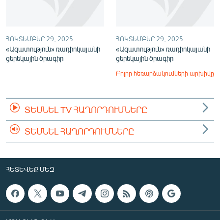
ՀՈԿՏԵՄԲԵՐ 29, 2025
ՀՈԿՏԵՄԲԵՐ 29, 2025
«Ազատություն» ռադիոկայանի
«Ազատություն» ռադիոկայանի
ցերեկային ծրագիր
ցերեկային ծրագիր
Բոլոր հեռարձակումների արխիվը
ՏԵՍՆԵԼ TV ՀԱՂՈՐԴՈՒՄՆԵՐԸ
ՏԵՍՆԵԼ ՀԱՂՈՐԴՈՒՄՆԵՐԸ
ՀԵՏԵՎԵՔ ՄԵԶ