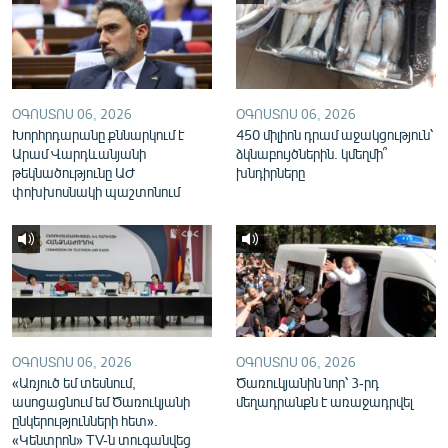
English
Русский
ՀԵՏԵՎԵՔ ՄԵԶ
ՕԳՈՍՏՈՍ 06, 2026
ՕԳՈՍՏՈՍ 06, 2026
Խորհրդարանը քննարկում է
450 միլիոն դրամ աջակցություն՝
Արամ Վարդևանյանի
ձկնաբույծներին. կմեղմի՞
թեկնածությունը ԱԺ
խնդիրները
փոխխոսնակի պաշտոնում
«Ազատության» բոլոր կայքերը
ՕԳՈՍՏՈՍ 06, 2026
ՕԳՈՍՏՈՍ 06, 2026
«Առյուծ եմ տեսնում,
Ծառուկյանին նոր՝ 3-րդ
ասոցացնում եմ Ծառուկյանի
մեղադրանքն է առաջադրվել
ընկերությունների հետ».
«Կենտրոն» TV-ն տուգանվեց