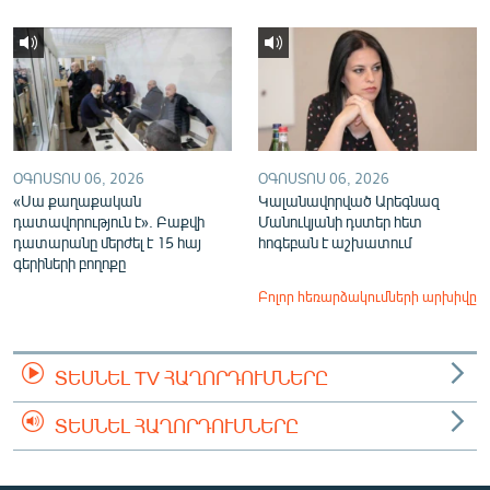
ՕԳՈՍՏՈՍ 06, 2026
ՕԳՈՍՏՈՍ 06, 2026
«Սա քաղաքական
Կալանավորված Արեգնազ
դատավորություն է». Բաքվի
Մանուկյանի դստեր հետ
դատարանը մերժել է 15 հայ
հոգեբան է աշխատում
գերիների բողոքը
Բոլոր հեռարձակումների արխիվը
ՏԵՍՆԵԼ TV ՀԱՂՈՐԴՈՒՄՆԵՐԸ
ՏԵՍՆԵԼ ՀԱՂՈՐԴՈՒՄՆԵՐԸ