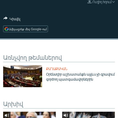
Ուղիղ հղում
ՄԻՋԱԶԳԱՅԻՆ
ՄՇԱԿՈՒՅԹ
Կիսվել
ՍՊՈՐՏ
Ավելացրեք մեզ Google-ում
ՄԵԿՆԱԲԱՆՈՒԹՅՈՒՆ
ՏՏ ԵՒ ԻՆՏԵՐՆԵՏ
ԿՈՐՈՆԱՎԻՐՈՒՍ
Առնչվող թեմաներով
ԱՐԽԻՎ
ՔԱՂԱՔԱԿԱՆ
ՏԵՍԱՆՅՈՒԹԵՐ
Օրենսդիր աշխատանքն այլևս չի գրավում
գործող պատգամավորներին
ԲԱՆԱՎԵՃ
ՁԳՏԵԼՈՎ ԼԱՎԱԳՈՒՅՆԻՆ
ՓՈԴՔԱՍԹ
Արխիվ
Հայերեն