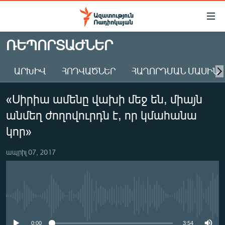
Մատչելիության
հղումներ
Անցնել
ՌԵՊՈՐՏԱԺՆԵՐ
հիմնական
ԱԶԱՏՈՒԹՅՈՒՆ TV
բովանդակությանը
ԱՐԽԻՎ
ՀՈԴՎԱԾՆԵՐ
ՀԱՂՈՐԴՄԱՆ ՄԱՍԻՆ
ՀԱՅԱՍՏԱՆ
Անցնել
հիմնական
ՔԱՂԱՔԱԿԱՆ
«Սիրիա ամենը վախի մեջ են, միայն
մենյուին
ԸՆՏՐՈՒԹՅՈՒՆՆԵՐ 2026
Որոնում
անմեղ ժողովուրդն է, որ կմահանա
ԻՐԱՎՈՒՆՔ
կոր»
ՀԱՍԱՐԱԿՈՒԹՅՈՒՆ
ապրիլ 07, 2017
ՏՆՏԵՍՈՒԹՅՈՒՆ
ՂԱՐԱԲԱՂ
ՊԱՏԵՐԱԶՄԻ 6 ՇԱԲԱԹՆԵՐԸ
No media source currently available
ՏԱՐԱԾԱՇՐՋԱՆ
0:00
3:54