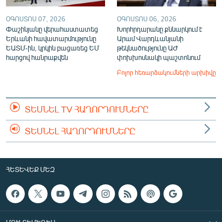
ՕԳՈՍՏՈՍ 07, 2026
ՕԳՈՍՏՈՍ 06, 2026
Փաշինյանը վերահաստատեց
Խորհրդարանը քննարկում է
Երևանի հավատարմությունը
Արամ Վարդևանյանի
ԵԱՏՄ-ին, կրկին բացառեց ԵՄ
թեկնածությունը ԱԺ
հարցով հանրաքվեն
փոխխոսնակի պաշտոնում
Բոլոր հեռարձակումների արխիվը
ՏԵՍՆԵԼ TV ՀԱՂՈՐԴՈՒՄՆԵՐԸ
ՏԵՍՆԵԼ ՀԱՂՈՐԴՈՒՄՆԵՐԸ
ՀԵՏԵՎԵՔ ՄԵԶ