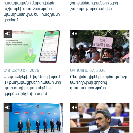
հավաքականի մարզիկներն
շուրջ քննարկումները եկող
English
աշխարհի առաջնությանը
շաբաթ կշարունակվեն
պատրաստվում են Հրազդանի
Русский
կիրճում
ՀԵՏԵՎԵՔ ՄԵԶ
ՕԳՈՍՏՈՍ 07, 2026
ՕԳՈՍՏՈՍ 07, 2026
«Ազատության» բոլոր կայքերը
Սեպտեմբերի 1-ից Մոսկվայում
Ընդդիմադիրների արձագանքը
ՀՀ քաղաքացիների համար նոր
կաթողիկոսի գործով
պարտադիր պահանջներ
դատավարությունը
կգործեն. ինչ է փոխվում