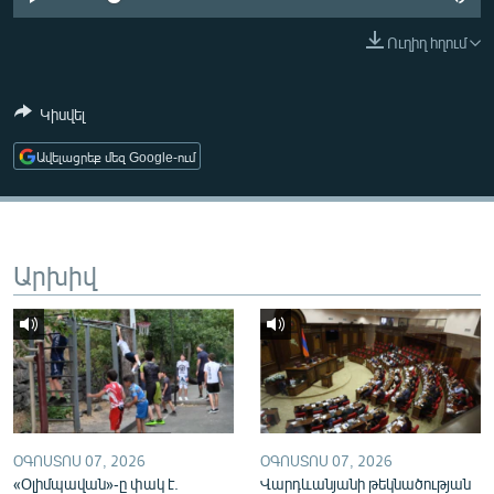
ՄԻՋԱԶԳԱՅԻՆ
Ուղիղ հղում
ՄՇԱԿՈՒՅԹ
ՍՊՈՐՏ
Կիսվել
ՄԵԿՆԱԲԱՆՈՒԹՅՈՒՆ
Ավելացրեք մեզ Google-ում
ՏՏ ԵՒ ԻՆՏԵՐՆԵՏ
ԿՈՐՈՆԱՎԻՐՈՒՍ
ԱՐԽԻՎ
Արխիվ
ՏԵՍԱՆՅՈՒԹԵՐ
ԲԱՆԱՎԵՃ
ՁԳՏԵԼՈՎ ԼԱՎԱԳՈՒՅՆԻՆ
ՓՈԴՔԱՍԹ
ՕԳՈՍՏՈՍ 07, 2026
ՕԳՈՍՏՈՍ 07, 2026
Հայերեն
«Օլիմպավան»-ը փակ է.
Վարդևանյանի թեկնածության