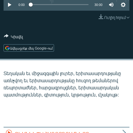
ՄԻՋԱԶԳԱՅԻՆ
0:00
30:00
ՄՇԱԿՈՒՅԹ
Ուղիղ հղում
ՍՊՈՐՏ
Կիսվել
ՄԵԿՆԱԲԱՆՈՒԹՅՈՒՆ
ՏՏ ԵՒ ԻՆՏԵՐՆԵՏ
Ավելացրեք մեզ Google-ում
ԿՈՐՈՆԱՎԻՐՈՒՍ
ԱՐԽԻՎ
Տեղական եւ միջազգային լուրեր, երիտասարդությանը
ՏԵՍԱՆՅՈՒԹԵՐ
առնչվող եւ երիտասարդությանը հուզող թեմաներով
ռեպորտաժներ, հարցազրույցներ, երիտասարդական
ԲԱՆԱՎԵՃ
պատմություններ, գիտություն, կրթություն, մշակույթ:
ՁԳՏԵԼՈՎ ԼԱՎԱԳՈՒՅՆԻՆ
ՓՈԴՔԱՍԹ
Հայերեն