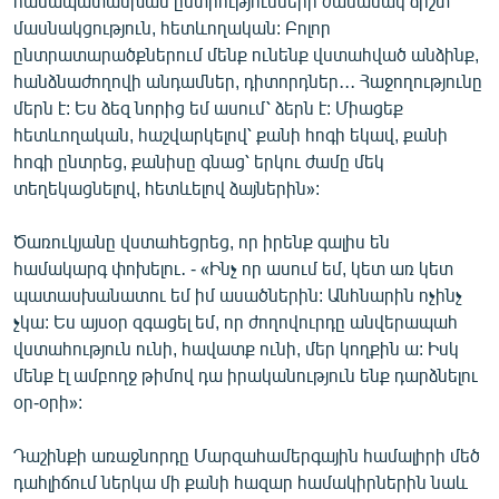
համապատասխան ընտրությունների ժամանակ ճիշտ
English
մասնակցություն, հետևողական: Բոլոր
ընտրատարածքներում մենք ունենք վստահված անձինք,
Русский
հանձնաժողովի անդամներ, դիտորդներ․․․ Հաջողությունը
մերն է: Ես ձեզ նորից եմ ասում՝ ձերն է: Միացեք
ՀԵՏԵՎԵՔ ՄԵԶ
հետևողական, հաշվարկելով՝ քանի հոգի եկավ, քանի
հոգի ընտրեց, քանիսը գնաց՝ երկու ժամը մեկ
տեղեկացնելով, հետևելով ձայներին»:
Ծառուկյանը վստահեցրեց, որ իրենք գալիս են
համակարգ փոխելու․ - «Ինչ որ ասում եմ, կետ առ կետ
«Ազատության» բոլոր կայքերը
պատասխանատու եմ իմ ասածներին: Անհնարին ոչինչ
չկա: Ես այսօր զգացել եմ, որ ժողովուրդը անվերապահ
վստահություն ունի, հավատք ունի, մեր կողքին ա: Իսկ
մենք էլ ամբողջ թիմով դա իրականություն ենք դարձնելու
օր-օրի»:
Դաշինքի առաջնորդը Մարզահամերգային համալիրի մեծ
դահլիճում ներկա մի քանի հազար համակիրներին նաև