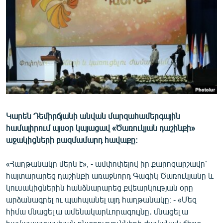
ՄԻՋԱԶԳԱՅԻՆ
ՄՇԱԿՈՒՅԹ
ՍՊՈՐՏ
ՄԵԿՆԱԲԱՆՈՒԹՅՈՒՆ
ՏՏ ԵՒ ԻՆՏԵՐՆԵՏ
ԿՈՐՈՆԱՎԻՐՈՒՍ
Կարեն Դեմիրճյանի անվան մարզահամերգային
ԱՐԽԻՎ
համալիրում այսօր կայացավ «Ծառուկյան դաշինքի»
ՏԵՍԱՆՅՈՒԹԵՐ
աջակիցների բազմամարդ հավաքը:
ԲԱՆԱՎԵՃ
«Հաղթանակը մերն է», - ամփոփելով իր քարոզարշավը՝
ՁԳՏԵԼՈՎ ԼԱՎԱԳՈՒՅՆԻՆ
հայտարարեց դաշինքի առաջնորդ Գագիկ Ծառուկյանը և
կուսակիցներին հանձնարարեց քվեարկության օրը
ՓՈԴՔԱՍԹ
արձանագրել ու պահպանել այդ հաղթանակը։ - «Մեզ
հիմա մնացել ա ամենակարևորագույնը․ մնացել ա
Հայերեն