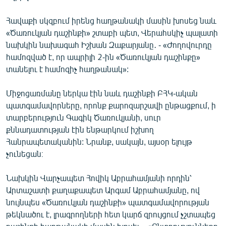
Հավաքի սկզբում իրենց հաղթանակի մասին խոսեց նաև
«Ծառուկյան դաշինքի» շտաբի պետ, Վերահսկիչ պալատի
նախկին նախագահ Իշխան Զաքարյանը․ - «Ժողովուրդը
համոզված է, որ ապրիլի 2-ին «Ծառուկյան դաշինքը»
տանելու է համոզիչ հաղթանակ»:
Միջոցառմանը ներկա էին նաև դաշինքի ԲՀԿ-ական
պատգամավորները, որոնք քարոզարշավի ընթացքում, ի
տարբերություն Գագիկ Ծառուկյանի, սուր
քննադատության էին ենթարկում իշխող
Հանրապետականին: Նրանք, սակայն, այսօր ելույթ
չունեցան։
Նախկին Վարչապետ Հովիկ Աբրահամյանի որդին՝
Արտաշատի քաղաքապետ Արգամ Աբրահամյանը, ով
նույնպես «Ծառուկյան դաշինքի» պատգամավորության
թեկնածու է, լրագրողների հետ կարճ զրույցում չշտապեց