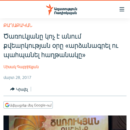
Մատչելիության
հղումներ
Անցնել
ՔԱՂԱՔԱԿԱՆ
հիմնական
ԱԶԱՏՈՒԹՅՈՒՆ TV
Ծառուկյանը կոչ է անում
բովանդակությանը
ՀԱՅԱՍՏԱՆ
Անցնել
քվեարկության օրը «արձանագրել ու
հիմնական
ՔԱՂԱՔԱԿԱՆ
պահպանել հաղթանակը»
մենյուին
ԸՆՏՐՈՒԹՅՈՒՆՆԵՐ 2026
Որոնում
Սիսակ Գաբրիելյան
ԻՐԱՎՈՒՆՔ
մարտ 28, 2017
ՀԱՍԱՐԱԿՈՒԹՅՈՒՆ
Կիսվել
ՏՆՏԵՍՈՒԹՅՈՒՆ
ՂԱՐԱԲԱՂ
Ավելացրեք մեզ Google-ում
ՊԱՏԵՐԱԶՄԻ 6 ՇԱԲԱԹՆԵՐԸ
ՏԱՐԱԾԱՇՐՋԱՆ