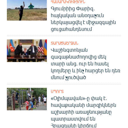
ՀԱՍԱՐԱԿՈՒԹՅՈՒՆ
Գյումրիից Փարիզ․
հայկական անօդաչուն
ներկայացվել է միջազգային
ցուցահանդեսում
ՏԱՐԱԾԱՇՐՋԱՆ
Վաշինգտոնյան
գագաթնաժողովից մեկ
տարի անց. ուր են հասել
կողմերը և ինչ հարցեր են դեռ
մնում չլուծված
ՍՊՈՐՏ
«Օլիմպավան»-ը փակ է.
հավաքականի մարզիկներն
աշխարհի առաջնությանը
պատրաստվում են
Հրազդանի կիրճում