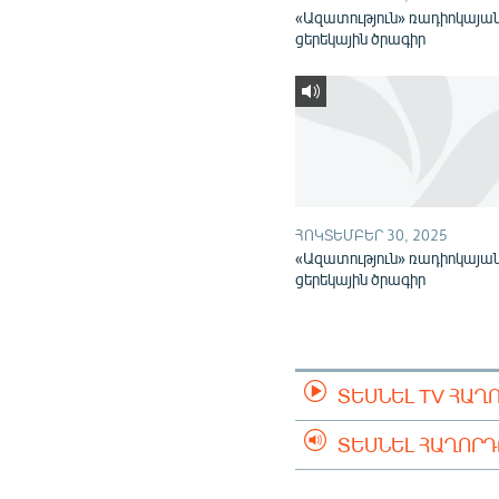
«Ազատություն» ռադիոկայա
ցերեկային ծրագիր
ՀՈԿՏԵՄԲԵՐ 30, 2025
«Ազատություն» ռադիոկայա
ցերեկային ծրագիր
ՏԵՍՆԵԼ TV ՀԱՂ
ՏԵՍՆԵԼ ՀԱՂՈՐ