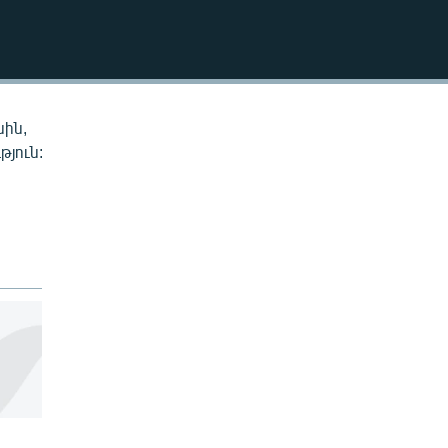
EMBED
սին,
թյուն: