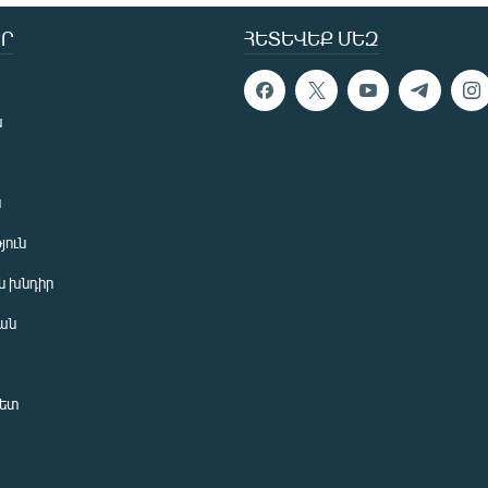
Ր
ՀԵՏԵՎԵՔ ՄԵԶ
ն
ն
յուն
 խնդիր
ան
նետ