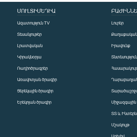
ՄՈՒԼՏԻՄԵԴԻԱ
ԲԱԺԻՆՆԵ
Ազատություն TV
Լուրեր
Տեսանյութեր
Քաղաքակա
Լրատվական
Իրավունք
Կիրակնօրյա
Տնտեսությու
Ռադիոծրագրեր
Հասարակութ
Առավոտյան ծրագիր
Ղարաբաղյան
Ցերեկային ծրագիր
Տարածաշրջ
Հայերեն
Երեկոյան ծրագիր
Միջազգային
English
ՏՏ և Ինտեր
Русский
Մշակույթ
ՀԵՏԵՎԵՔ ՄԵԶ
Արխիվ