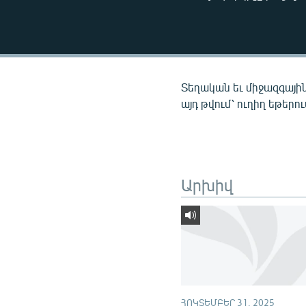
ՄԻՋԱԶԳԱՅԻՆ
ՄՇԱԿՈՒՅԹ
ՍՊՈՐՏ
ՄԵԿՆԱԲԱՆՈՒԹՅՈՒՆ
Տեղական եւ միջազգային
ՏՏ ԵՒ ԻՆՏԵՐՆԵՏ
այդ թվում՝ ուղիղ եթերո
ԿՈՐՈՆԱՎԻՐՈՒՍ
ԱՐԽԻՎ
ՏԵՍԱՆՅՈՒԹԵՐ
Արխիվ
ԲԱՆԱՎԵՃ
ՁԳՏԵԼՈՎ ԼԱՎԱԳՈՒՅՆԻՆ
ՓՈԴՔԱՍԹ
ՀՈԿՏԵՄԲԵՐ 31, 2025