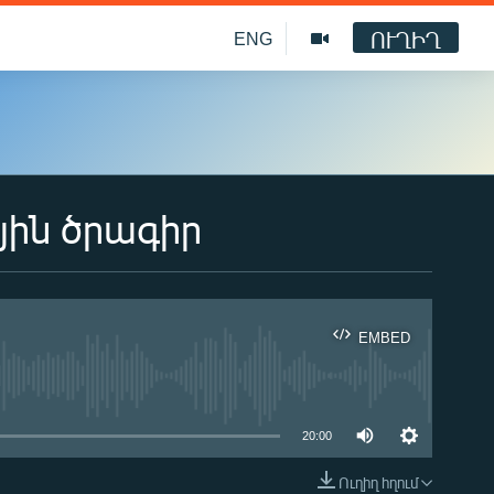
ՈՒՂԻՂ
ENG
յին ծրագիր
EMBED
ble
20:00
Ուղիղ հղում