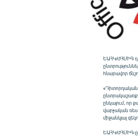
ԵԱՀԿ/ԺՀՄԻԳ դ
ընտրությունն
հնարավոր ճնշո
«Դիտորդական 
ընտրակաշառքի
ընկալում, որ 
վարչական ռես
միջանկյալ զեկ
ԵԱՀԿ/ԺՀՄԻԳ-ը