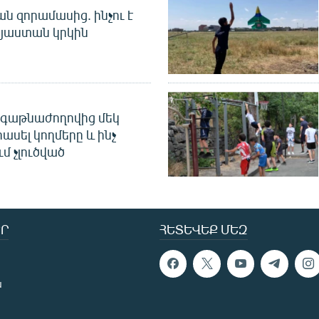
 զորամասից. ինչու է
այաստան կրկին
գաթնաժողովից մեկ
հասել կողմերը և ինչ
ւմ չլուծված
Ր
ՀԵՏԵՎԵՔ ՄԵԶ
ն