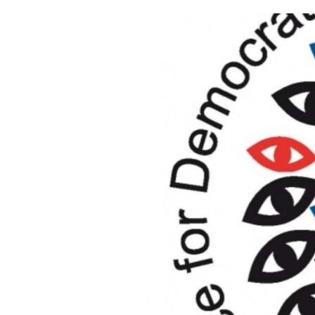
ՄԻՋԱԶԳԱՅԻՆ
ՄՇԱԿՈՒՅԹ
ՍՊՈՐՏ
ՄԵԿՆԱԲԱՆՈՒԹՅՈՒՆ
ՏՏ ԵՒ ԻՆՏԵՐՆԵՏ
ԿՈՐՈՆԱՎԻՐՈՒՍ
ԱՐԽԻՎ
ՏԵՍԱՆՅՈՒԹԵՐ
ԲԱՆԱՎԵՃ
ՁԳՏԵԼՈՎ ԼԱՎԱԳՈՒՅՆԻՆ
ՓՈԴՔԱՍԹ