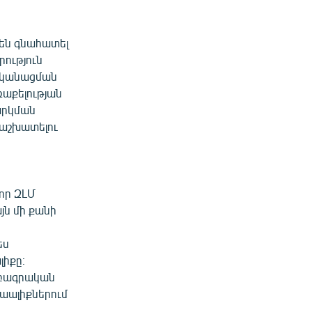
են գնահատել
րություն
նականացման
ռաքելության
արկման
 աշխատելու
ր
 որ ԶԼՄ
յն մի քանի
ը
ես
լիքը։
խմբագրական
տաալիքներում