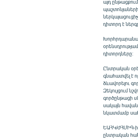
այդ ընթացքու
պաշտոնյաների
ներկայացուցի
դիտորդ է ներ
Խորհրդարանակ
օրենսդրությամ
դիտորդները։
Ընտրական օրե
գնահատվել է 
ձևավորելու գո
Զեկույցում ն
գործընթացի ս
սակայն հավան
նկատմամբ սահ
ԵԱՀԿ/ԺՀՄԻԳ-ի 
ընտրական հան