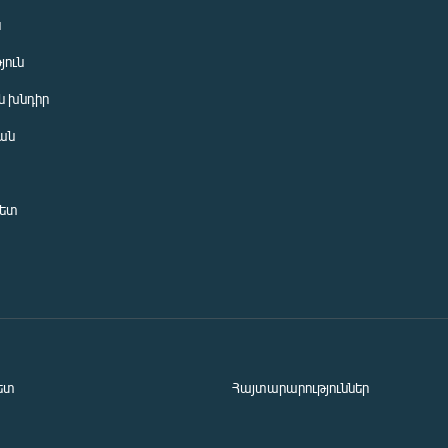
ն
յուն
 խնդիր
ան
նետ
ետ
Հայտարարություններ