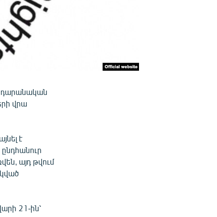
հրդարանական
երի վրա
յնել է
 ընդհանուր
վեն, այդ թվում
ակված
արի 21-ին՝