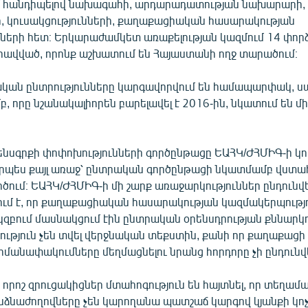
մ հանդիպելով նախագահի, արդարադատության նախարարի, 
, կուսակցությունների, քաղաքացիական հասարակության
չների հետ։ Երկարաժամկետ առաքելության կազմում 14 փոր
գրավված, որոնք աշխատում են Հայաստանի ողջ տարածում։
ան ընտրությունները կարգավորվում են համապարփակ, ս
բ, որը նշանակալիորեն բարելավել է 2016-ին, նկատում են մ
նսգրքի փոփոխությունների գործընթացը ԵԱՀԿ/ԺՀՄԻԳ-ի կո
որպես քայլ առաջ՝ ընտրական գործընթացի նկատմամբ վստահ
րծում։ ԵԱՀԿ/ԺՀՄԻԳ-ի մի շարք առաջարկություններ ընդունվե
շվում է, որ քաղաքացիական հասարակության կազմակերպությ
կզբում մասնակցում էին ընտրական օրենսդրության քննարկո
ություն չեն տվել վերջնական տեքստին, քանի որ քաղաքացի
մանափակումները մեղմացնելու նրանց հորդորը չի ընդունվե
որոշ զրուցակիցներ մտահոգություն են հայտնել, որ տեղամ
ձնաժողովները չեն կարողանա պատշաճ կարգով կյանքի կոչ