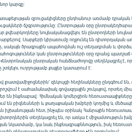
նոր կարգը։
ռաքելության զրուցակիցները ընդհանուր առմամբ դրական 
ւցակների ճշգրտությունը։ Ընտրության օրը ընտրակեղծարա
ար քվեարկողները նույնականացվելու են ընտրողների նույ
սարքերով։ Սարքերի կիրառումը ողջունել են դիտորդական ա
ը, սակայն ծրագրային ապահովման ուշ տեղադրման և փորձ
հոգություններ կան ընտրությունների օրը դրանց պատշաճ
Կենտրոնական ընտրական հանձնաժողովը տեղեկացրել է, ո
 շտկելու ուղղությամբ քայլեր կատարում է։
 լրատվամիջոցներին՝ զեկույցի հեղինակները ընդգծում են,
րոշվում է սահամանափակ գովազդային շուկայով, որտեղ միա
եր են ինքնաբավ։ Հիմնական կոմերցիոն հեռուստաալիքներ
ւմ են բիզնեսների և քաղաքական խմբերի կողմից և մեծապ
ն իշխանության հետ, ինչպես օրինակ Հանրային հեռուստաա
դիտորդներին տեղեկացրել են, որ առկա է միջամտություն 
թյան նկատմամբ, կա նաև ինքնագրաքննություն, իսկ հեռուս
մասին քննադատական ռեպորտաժները չեն ողջունվում։