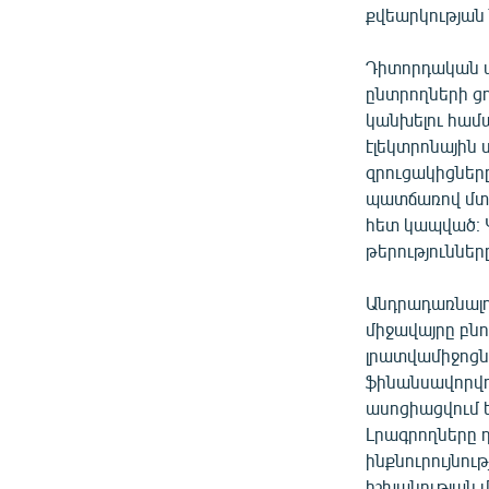
քվեարկության 
Դիտորդական ա
ընտրողների ցո
կանխելու համ
էլեկտրոնային 
զրուցակիցներ
պատճառով մտա
հետ կապված։ 
թերությունները
Անդրադառնալով
միջավայրը բնո
լրատվամիջոցն
ֆինանսավորվո
ասոցիացվում ե
Լրագրողները 
ինքնուրույնու
իշխանության 