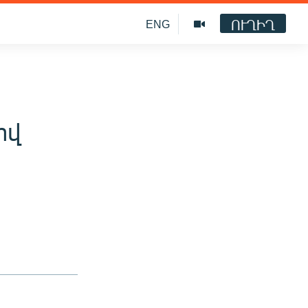
ՈՒՂԻՂ
ENG
իվ