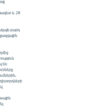
այլ
ձագետ և 28
ակայն բարդ
իջազգային
ղմից
ություն
լ են։
ունները
ւմներին,
 դիտորդների
լ։
ասային
ել