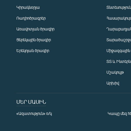
Կիրակնօրյա
Տնտեսությու
Ռադիոծրագրեր
Հասարակութ
Առավոտյան ծրագիր
Ղարաբաղյան
Ցերեկային ծրագիր
Տարածաշրջ
Հայերեն
Երեկոյան ծրագիր
Միջազգային
English
ՏՏ և Ինտեր
Русский
Մշակույթ
ՀԵՏԵՎԵՔ ՄԵԶ
Արխիվ
ՄԵՐ ՄԱՍԻՆ
«Ազատություն» ռ/կ
Կապը մեզ հ
«Ազատության» բոլոր կայքերը