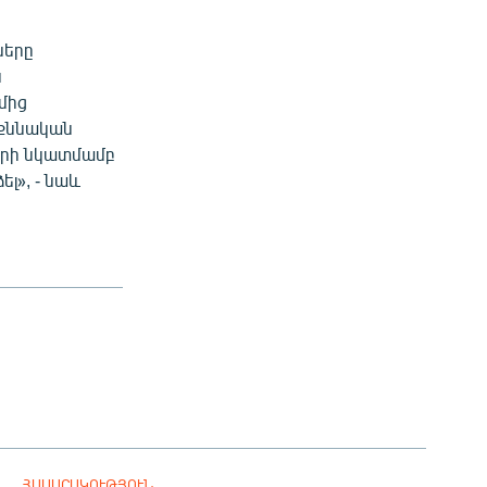
ները
ն
մից
աքննական
երի նկատմամբ
լ», - նաև
ՀԱՍԱՐԱԿՈՒԹՅՈՒՆ