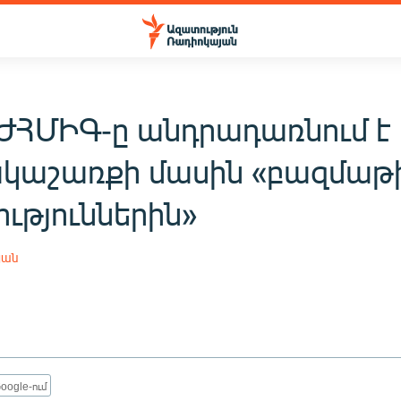
ԺՀՄԻԳ-ը անդրադառնում է
կաշառքի մասին «բազմաթ
ւթյուններին»
յան
oogle-ում