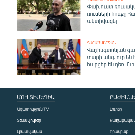
Փախուստ ռուսական
ռուսների հոսքը Հ
ակտիվացել
ՏԱՐԱԾԱՇՐՋԱՆ
Վաշինգտոնյան գա
տարի անց. ուր են 
հարցեր են դեռ մնո
ՄՈՒԼՏԻՄԵԴԻԱ
ԲԱԺԻՆՆԵ
Ազատություն TV
Լուրեր
Տեսանյութեր
Քաղաքակա
Լրատվական
Իրավունք