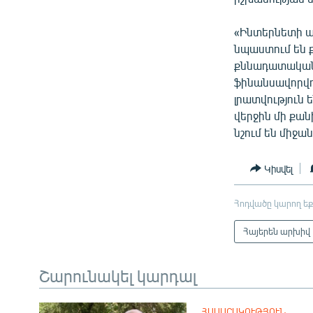
«Ինտերնետի ա
նպաստում են 
քննադատական 
ֆինանսավորվո
լրատվություն
վերջին մի քան
նշում են միջան
Կիսվել
Հոդվածը կարող եք
Հայերեն արխիվ
Շարունակել կարդալ
ՀԱՍԱՐԱԿՈՒԹՅՈՒՆ