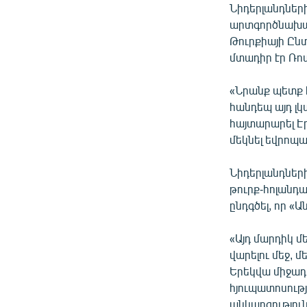
Նիդերլանդների
արտգործնախար
Թուրքիայի Ըն
մտադիր էր Ռո
«Նրանք պետք
հանդեպ այդ լկ
հայտարարել Էր
մեկնել եվրոպա
Նիդերլանդներ
թուրք-հոլանդ
ընդգծել, որ «Ա
«Այդ մարդիկ 
վարելու մեջ, մ
Երեկվա միջադ
հյուպատոսությ
անկարգություն