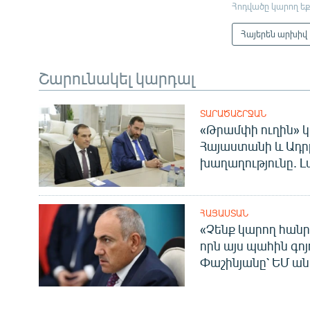
Հոդվածը կարող եք
Հայերեն արխիվ
Շարունակել կարդալ
ՏԱՐԱԾԱՇՐՋԱՆ
«Թրամփի ուղին» կ
Հայաստանի և Ադր
խաղաղությունը. Լ
ՀԱՅԱՍՏԱՆ
«Չենք կարող հանր
որն այս պահին գոյո
Փաշինյանը՝ ԵՄ ա