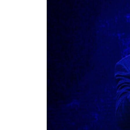
ՄԻՋԱԶԳԱՅԻՆ
ՄՇԱԿՈՒՅԹ
ՍՊՈՐՏ
ՄԵԿՆԱԲԱՆՈՒԹՅՈՒՆ
ՏՏ ԵՒ ԻՆՏԵՐՆԵՏ
ԿՈՐՈՆԱՎԻՐՈՒՍ
ԱՐԽԻՎ
ՏԵՍԱՆՅՈՒԹԵՐ
ԲԱՆԱՎԵՃ
ՁԳՏԵԼՈՎ ԼԱՎԱԳՈՒՅՆԻՆ
ՓՈԴՔԱՍԹ