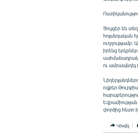
Ոստիկանությու
Ցույցեր են տե
հոլանդական հ
ուղղությամբ: 
իրենց երկրնե
սահմանադրակա
ու ամրապնդել
Նիդերլանդներու
ովքեր Թուրքիա
հարաբերությու
Եվրամիության
փորձից հետո ի
Կիսվել