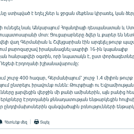
նը ստիպված է եղել շներ և ջրցան մեքենա կիրառել, կան ձե
ղի ունեցել նաև Անկարայում Հոլանդիայի դեսպանատան և Ստ
յուպատոսարանի մոտ: Ցուցարարները ձվեր և քարեր են նետե
Ավելի վաղ Գերմանիան և Շվեյցարիան էին արգելել թուրք պա
րում քարոզարշավ իրականացնել ապրիլի 16-ին կայանալիք
ն հանրաքվեի օգտին, որի նպատակն է, ըստ փորձագետներ
 Ռեջեփ Էրդողանի իշխանավարումը:
մ շուրջ 400 հազար, Գերմանիայում՝ շուրջ 1.4 միլիոն թուրք
յում ընտրելու իրավունք ունեն: Թուրքիայի ու Եվրամիության
նները լարվեցին վերջին մի քանի ամիսներին, այն բանից հետ
 երկրները Էրդողանին քննադատության ենթարկեցին հուլիս
ր ընդդիմախոսներին զանգվածային բռնությունների ենթարկ
Հետևեք մեզ
Տպել