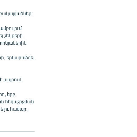
րբակալվածներ:
ամբուլում
լ շենքերի
շտոնյաներին
ի, երկարաձգել
 է ապրում,
ո, երբ
ին հեղաշրջման
ելու համար: