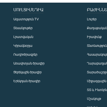
ՄՈՒԼՏԻՄԵԴԻԱ
ԲԱԺԻՆՆԵ
Ազատություն TV
Լուրեր
Տեսանյութեր
Քաղաքակա
Լրատվական
Իրավունք
Կիրակնօրյա
Տնտեսությու
Ռադիոծրագրեր
Հասարակութ
Առավոտյան ծրագիր
Ղարաբաղյան
Ցերեկային ծրագիր
Տարածաշրջ
Հայերեն
Երեկոյան ծրագիր
Միջազգային
English
ՏՏ և Ինտեր
Русский
Մշակույթ
ՀԵՏԵՎԵՔ ՄԵԶ