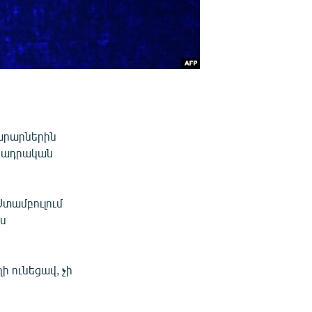
խարարներին
անադրական
Ստամբուլում
յս
ի ունեցավ, չի