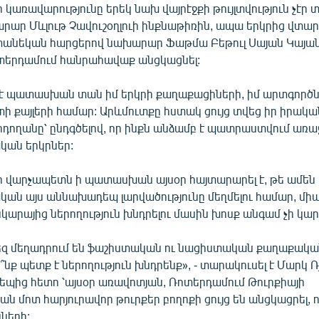
 կառավարությունը երեկ նախ վայրէջքի թույլտվություն չէր տ
ար Մևլութ Չավուշօղլուի ինքնաթիռին, ապա երկրից վտարե
տանեկան հարցերով նախարար Ֆաթմա Բեթուլ Սայան Կայան
տերդամում հանրահավաք անցկացնել:
 է պատասխան տան իմ երկրի քաղաքացիների, իմ արտգոր
տի քայլերի համար: Արևմուտքը հստակ ցույց տվեց իր իրական
դողանը՝ ընդգծելով, որ ինքն անձամբ է պատրաստվում առա
կան երկրներ:
ի վարչապետն ի պատասխան այսօր հայտարարել է, թե ամեն 
ական այս աննախադեպ լարվածությունը մեղմելու համար, մ
նկարայից ներողություն խնդրելու մասին խոսք անգամ չի կարո
մեզ մեղադրում են ֆաշիստական ու նացիստական քաղաքական
ե՞նք պետք է ներողություն խնդրենք», - տարակուսել է Մարկ 
եպից հետո ՝այսօր առավոտյան, Ռոտերդամում Թուրքիայի
ան մոտ հարյուրավոր թուրքեր բողոքի ցույց են անցկացրել, ո
ների: