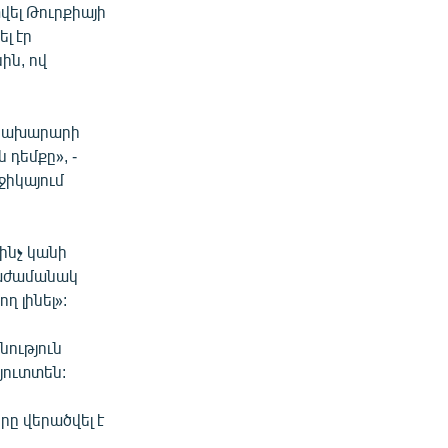
վել Թուրքիայի
լ էր
ին, ով
ծնախարարի
 դեմքը», -
ջիկայում
ինչ կանի
իաժամանակ
ղ լինել»:
ություն
Ռյուտտեն:
րը վերածվել է