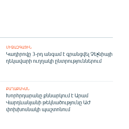
ՄԻՋԱԶԳԱՅԻՆ
Կադիրովը 3-րդ անգամ է գրանցվել Չեչնիայի
ղեկավարի ուղղակի ընտրություններում
ՔԱՂԱՔԱԿԱՆ
Խորհրդարանը քննարկում է Արամ
Վարդևանյանի թեկնածությունը ԱԺ
փոխխոսնակի պաշտոնում