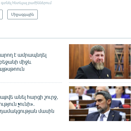
 գտնել հետևյալ բաժիններում
Միջազգային
արող է ամրապնդել
բեջանի միջև
այթսթոուն
աքվե անել հարցի շուրջ,
ւթյուն չունի»․
նդամակցության մասին