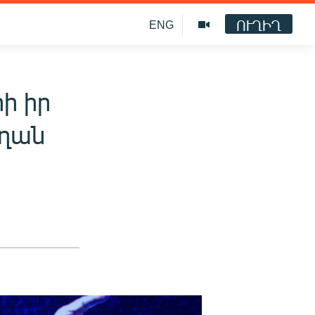
ՈՒՂԻՂ
ENG
ի իր
ողան