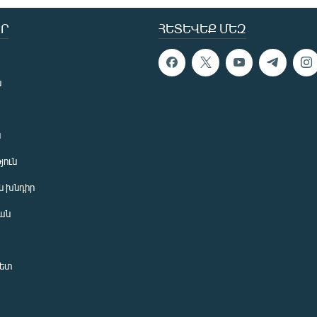
Ր
ՀԵՏԵՎԵՔ ՄԵԶ
ն
ն
յուն
 խնդիր
ան
նետ