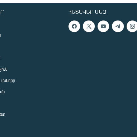
Ր
ՀԵՏԵՎԵՔ ՄԵԶ
ն
ն
յուն
 խնդիր
ան
նետ