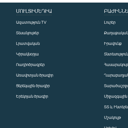
ՄՈՒԼՏԻՄԵԴԻԱ
ԲԱԺԻՆՆԵ
Ազատություն TV
Լուրեր
Տեսանյութեր
Քաղաքակա
Լրատվական
Իրավունք
Կիրակնօրյա
Տնտեսությու
Ռադիոծրագրեր
Հասարակութ
Առավոտյան ծրագիր
Ղարաբաղյան
Ցերեկային ծրագիր
Տարածաշրջ
Հայերեն
Երեկոյան ծրագիր
Միջազգային
English
ՏՏ և Ինտեր
Русский
Մշակույթ
ՀԵՏԵՎԵՔ ՄԵԶ
Արխիվ