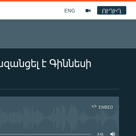
ՈՒՂԻՂ
ENG
զանցել է Գիննեսի
EMBED
ble
3:41