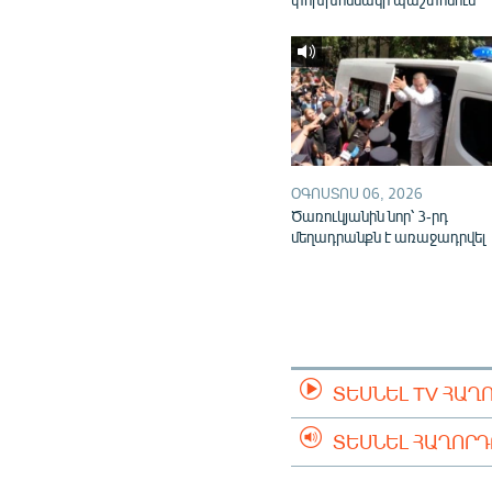
ՕԳՈՍՏՈՍ 06, 2026
Ծառուկյանին նոր՝ 3-րդ
մեղադրանքն է առաջադրվել
ՏԵՍՆԵԼ TV ՀԱՂ
ՏԵՍՆԵԼ ՀԱՂՈՐ