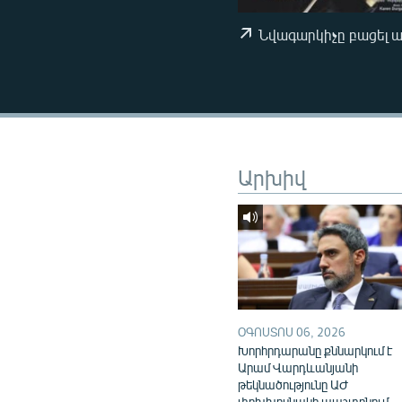
ՄԻՋԱԶԳԱՅԻՆ
ՄՇԱԿՈՒՅԹ
Նվագարկիչը բացել 
ՍՊՈՐՏ
ՄԵԿՆԱԲԱՆՈՒԹՅՈՒՆ
ՏՏ ԵՒ ԻՆՏԵՐՆԵՏ
ԿՈՐՈՆԱՎԻՐՈՒՍ
Արխիվ
ԱՐԽԻՎ
ՏԵՍԱՆՅՈՒԹԵՐ
ԲԱՆԱՎԵՃ
ՁԳՏԵԼՈՎ ԼԱՎԱԳՈՒՅՆԻՆ
ՓՈԴՔԱՍԹ
ՕԳՈՍՏՈՍ 06, 2026
Խորհրդարանը քննարկում է
Արամ Վարդևանյանի
թեկնածությունը ԱԺ
փոխխոսնակի պաշտոնում