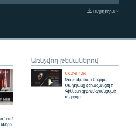
Ուղիղ հղում
EMBED
Առնչվող թեմաներով
ՄՇԱԿՈՒՅԹ
Ջութակահար Նիկոլայ
Մադոյանը գերազանցել է
Գիննեսի գրքում գրանցված
ռեկորդը
ացնում
ւնների