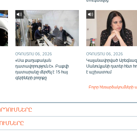
ՕԳՈՍՏՈՍ 06, 2026
ՕԳՈՍՏՈՍ 06, 2026
«Սա քաղաքական
Կալանավորված Արեգնազ
դատավորություն է». Բաքվի
Մանուկյանի դստեր հետ հ
դատարանը մերժել է 15 հայ
է աշխատում
գերիների բողոքը
Բոլոր հեռարձակումների 
ՈՐԴՈՒՄՆԵՐԸ
ԴՈՒՄՆԵՐԸ