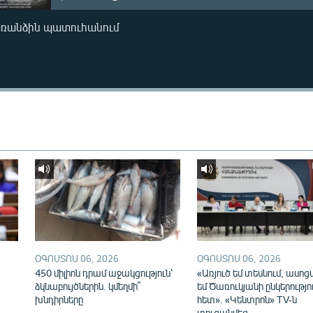
առանձին պատուհանում
ՕԳՈՍՏՈՍ 06, 2026
ՕԳՈՍՏՈՍ 06, 2026
450 միլիոն դրամ աջակցություն՝
«Առյուծ եմ տեսնում, ասոց
ձկնաբույծներին. կմեղմի՞
եմ Ծառուկյանի ընկերությո
խնդիրները
հետ». «Կենտրոն» TV-ն
տուգանվեց