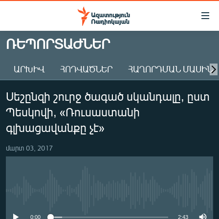
Մատչելիության
հղումներ
Անցնել
ՌԵՊՈՐՏԱԺՆԵՐ
հիմնական
ԱԶԱՏՈՒԹՅՈՒՆ TV
բովանդակությանը
ԱՐԽԻՎ
ՀՈԴՎԱԾՆԵՐ
ՀԱՂՈՐԴՄԱՆ ՄԱՍԻՆ
ՀԱՅԱՍՏԱՆ
Անցնել
հիմնական
ՔԱՂԱՔԱԿԱՆ
Սեշընզի շուրջ ծագած սկանդալը, ըստ
մենյուին
ԸՆՏՐՈՒԹՅՈՒՆՆԵՐ 2026
Որոնում
Պեսկովի, «Ռուսաստանի
ԻՐԱՎՈՒՆՔ
գլխացավանքը չէ»
ՀԱՍԱՐԱԿՈՒԹՅՈՒՆ
մարտ 03, 2017
ՏՆՏԵՍՈՒԹՅՈՒՆ
ՂԱՐԱԲԱՂ
ՊԱՏԵՐԱԶՄԻ 6 ՇԱԲԱԹՆԵՐԸ
No media source currently available
ՏԱՐԱԾԱՇՐՋԱՆ
0:00
2:43