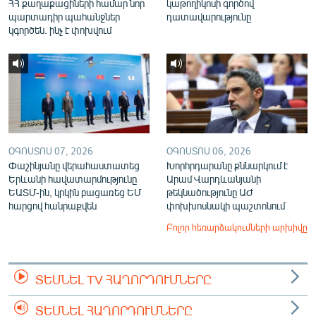
ՀՀ քաղաքացիների համար նոր
կաթողիկոսի գործով
պարտադիր պահանջներ
դատավարությունը
կգործեն. ինչ է փոխվում
ՕԳՈՍՏՈՍ 07, 2026
ՕԳՈՍՏՈՍ 06, 2026
Փաշինյանը վերահաստատեց
Խորհրդարանը քննարկում է
Երևանի հավատարմությունը
Արամ Վարդևանյանի
ԵԱՏՄ-ին, կրկին բացառեց ԵՄ
թեկնածությունը ԱԺ
հարցով հանրաքվեն
փոխխոսնակի պաշտոնում
Բոլոր հեռարձակումների արխիվը
ՏԵՍՆԵԼ TV ՀԱՂՈՐԴՈՒՄՆԵՐԸ
ՏԵՍՆԵԼ ՀԱՂՈՐԴՈՒՄՆԵՐԸ