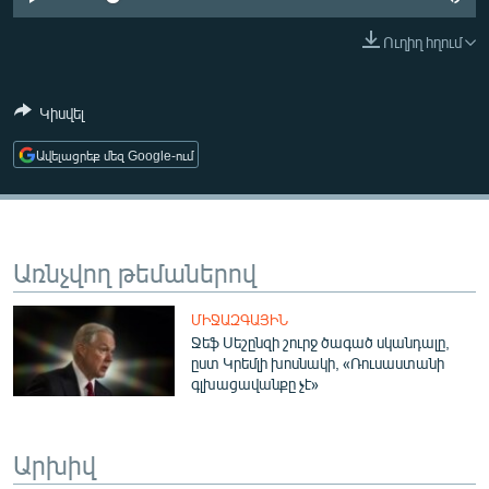
ՄԻՋԱԶԳԱՅԻՆ
Ուղիղ հղում
ՄՇԱԿՈՒՅԹ
ՍՊՈՐՏ
Կիսվել
ՄԵԿՆԱԲԱՆՈՒԹՅՈՒՆ
Ավելացրեք մեզ Google-ում
ՏՏ ԵՒ ԻՆՏԵՐՆԵՏ
ԿՈՐՈՆԱՎԻՐՈՒՍ
ԱՐԽԻՎ
Առնչվող թեմաներով
ՏԵՍԱՆՅՈՒԹԵՐ
ՄԻՋԱԶԳԱՅԻՆ
ԲԱՆԱՎԵՃ
Ջեֆ Սեշընզի շուրջ ծագած սկանդալը,
ըստ Կրեմլի խոսնակի, «Ռուսաստանի
ՁԳՏԵԼՈՎ ԼԱՎԱԳՈՒՅՆԻՆ
գլխացավանքը չէ»
ՓՈԴՔԱՍԹ
Արխիվ
Հայերեն