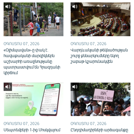
English
Русский
ՀԵՏԵՎԵՔ ՄԵԶ
ՕԳՈՍՏՈՍ 07, 2026
ՕԳՈՍՏՈՍ 07, 2026
«Օլիմպավան»-ը փակ է.
Վարդևանյանի թեկնածության
հավաքականի մարզիկներն
շուրջ քննարկումները եկող
աշխարհի առաջնությանը
շաբաթ կշարունակվեն
պատրաստվում են Հրազդանի
«Ազատության» բոլոր կայքերը
կիրճում
ՕԳՈՍՏՈՍ 07, 2026
ՕԳՈՍՏՈՍ 07, 2026
Սեպտեմբերի 1-ից Մոսկվայում
Ընդդիմադիրների արձագանքը