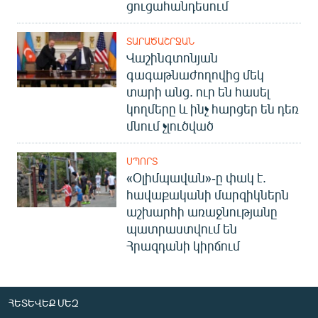
ցուցահանդեսում
ՏԱՐԱԾԱՇՐՋԱՆ
Վաշինգտոնյան
գագաթնաժողովից մեկ
տարի անց. ուր են հասել
կողմերը և ինչ հարցեր են դեռ
մնում չլուծված
ՍՊՈՐՏ
«Օլիմպավան»-ը փակ է.
հավաքականի մարզիկներն
աշխարհի առաջնությանը
պատրաստվում են
Հրազդանի կիրճում
ՀԵՏԵՎԵՔ ՄԵԶ