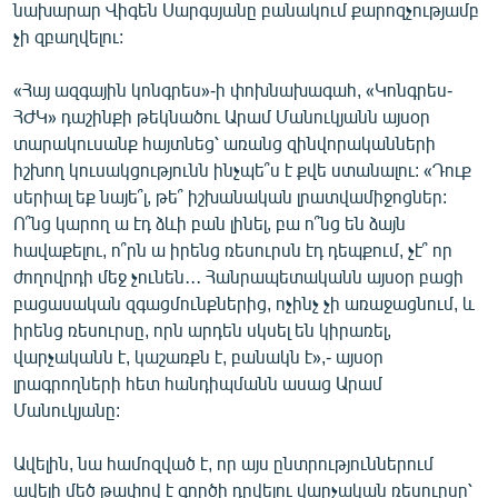
նախարար Վիգեն Սարգսյանը բանակում քարոզչությամբ
English
չի զբաղվելու:
Русский
«Հայ ազգային կոնգրես»-ի փոխնախագահ, «Կոնգրես-
ՀԺԿ» դաշինքի թեկնածու Արամ Մանուկյանն այսօր
ՀԵՏԵՎԵՔ ՄԵԶ
տարակուսանք հայտնեց՝ առանց զինվորականների
իշխող կուսակցությունն ինչպե՞ս է քվե ստանալու: «Դուք
սերիալ եք նայե՞լ, թե՞ իշխանական լրատվամիջոցներ:
Ո՞նց կարող ա էդ ձևի բան լինել, բա ո՞նց են ձայն
հավաքելու, ո՞րն ա իրենց ռեսուրսն էդ դեպքում, չէ՞ որ
«Ազատության» բոլոր կայքերը
ժողովրդի մեջ չունեն․․․ Հանրապետականն այսօր բացի
բացասական զգացմունքներից, ոչինչ չի առաջացնում, և
իրենց ռեսուրսը, որն արդեն սկսել են կիրառել,
վարչականն է, կաշառքն է, բանակն է»,- այսօր
լրագրողների հետ հանդիպմանն ասաց Արամ
Մանուկյանը:
Ավելին, նա համոզված է, որ այս ընտրություններում
ավելի մեծ թափով է գործի դրվելու վարչական ռեսուրսը՝