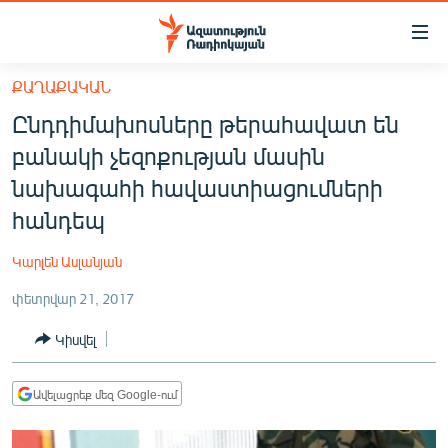
Մատչելիության
հղումներ
Անցնել
ՔԱՂԱՔԱԿԱՆ
հիմնական
ԱԶԱՏՈՒԹՅՈՒՆ TV
Ընդդիմախոսները թերահավատ են
բովանդակությանը
ՀԱՅԱՍՏԱՆ
Անցնել
բանակի չեզոքության մասին
հիմնական
ՔԱՂԱՔԱԿԱՆ
նախագահի հավաստիացումների
մենյուին
ԸՆՏՐՈՒԹՅՈՒՆՆԵՐ 2026
հանդեպ
Որոնում
ԻՐԱՎՈՒՆՔ
Կարլեն Ասլանյան
ՀԱՍԱՐԱԿՈՒԹՅՈՒՆ
փետրվար 21, 2017
ՏՆՏԵՍՈՒԹՅՈՒՆ
Կիսվել
ՂԱՐԱԲԱՂ
ՊԱՏԵՐԱԶՄԻ 6 ՇԱԲԱԹՆԵՐԸ
Ավելացրեք մեզ Google-ում
ՏԱՐԱԾԱՇՐՋԱՆ