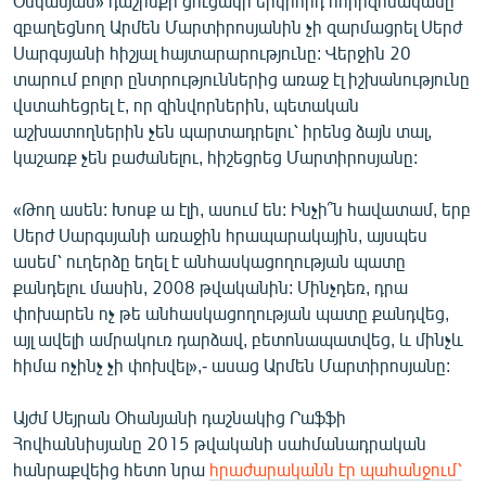
Օսկանյան» դաշինքի ցուցակի երկրորդ հորիզոնականը
զբաղեցնող Արմեն Մարտիրոսյանին չի զարմացրել Սերժ
Սարգսյանի հիշյալ հայտարարությունը: Վերջին 20
տարում բոլոր ընտրություններից առաջ էլ իշխանությունը
վստահեցրել է, որ զինվորներին, պետական
աշխատողներին չեն պարտադրելու՝ իրենց ձայն տալ,
կաշառք չեն բաժանելու, հիշեցրեց Մարտիրոսյանը:
«Թող ասեն: Խոսք ա էլի, ասում են: Ինչի՞ն հավատամ, երբ
Սերժ Սարգսյանի առաջին հրապարակային, այսպես
ասեմ՝ ուղերձը եղել է անհասկացողության պատը
քանդելու մասին, 2008 թվականին: Մինչդեռ, դրա
փոխարեն ոչ թե անհասկացողության պատը քանդվեց,
այլ ավելի ամրակուռ դարձավ, բետոնապատվեց, և մինչև
հիմա ոչինչ չի փոխվել»,- ասաց Արմեն Մարտիրոսյանը:
Այժմ Սեյրան Օհանյանի դաշնակից Րաֆֆի
Հովհաննիսյանը 2015 թվականի սահմանադրական
հանրաքվեից հետո նրա
հրաժարականն էր պահանջում՝