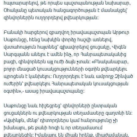
հայտարարելով, թե որպես պաշտպանության նախարար,
Օհանյանը պետական հանցագործության է մասնակցել՝
զինվորներին ուղղորդելով քվեարկության:
Բանակի հարցերով զբաղվող իրավապաշտպան Արթուր
Սաքունցը, հենց նախկին փորձը հաշվի առնելով,
վստահություն հայտնեց՝ գլխավորելով ցուցակը, Վիգեն
Սարգսյանն անելու է ամեն ինչ, որ Հանրապետականից
բացի, զինվորներն այլ ուժի ձայն չտան: «Բնականաբար,
բոլոր մնացած կուսակցությունների օգտին քվեարկելու
պրոցեսն է կանխելու: Ուղղորդելու է նաև ամբողջ Զինված
ուժերին՝ քվեարկելու Հանրապետական կուսակցության
օգտին»,- ասաց իրավապաշտպանը:
Սաքունցը նաև հիշեցրեց՝ զինվորների ընտրական
ցուցակներն ու քվեարկության տեղամասերը գաղտնի են:
«Այսինքն, մենք՝ դիտորդներս կամ հանրությունը չի
իմանալու, թե քանի հոգի և որ տեղամասում
քվեարկեցին: Իմանալու են միայն իրենք, միաժամանակ,