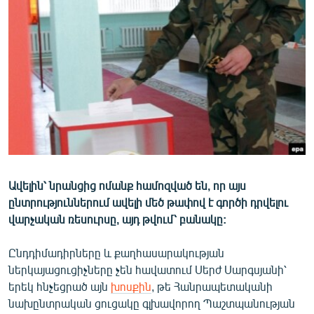
ՄԻՋԱԶԳԱՅԻՆ
ՄՇԱԿՈՒՅԹ
ՍՊՈՐՏ
ՄԵԿՆԱԲԱՆՈՒԹՅՈՒՆ
ՏՏ ԵՒ ԻՆՏԵՐՆԵՏ
ԿՈՐՈՆԱՎԻՐՈՒՍ
ԱՐԽԻՎ
Ավելին՝ նրանցից ոմանք համոզված են, որ այս
ՏԵՍԱՆՅՈՒԹԵՐ
ընտրություններում ավելի մեծ թափով է գործի դրվելու
ԲԱՆԱՎԵՃ
վարչական ռեսուրսը, այդ թվում՝ բանակը:
ՁԳՏԵԼՈՎ ԼԱՎԱԳՈՒՅՆԻՆ
Ընդդիմադիրները և քաղհասարակության
ՓՈԴՔԱՍԹ
ներկայացուցիչները չեն հավատում Սերժ Սարգսյանի՝
երեկ հնչեցրած այն
խոսքին
, թե Հանրապետականի
Հայերեն
նախընտրական ցուցակը գլխավորող Պաշտպանության