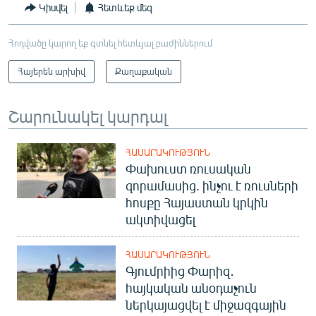
Կիսվել
Հետևեք մեզ
Հոդվածը կարող եք գտնել հետևյալ բաժիններում
Հայերեն արխիվ
Քաղաքական
Շարունակել կարդալ
ՀԱՍԱՐԱԿՈՒԹՅՈՒՆ
Փախուստ ռուսական
զորամասից. ինչու է ռուսների
հոսքը Հայաստան կրկին
ակտիվացել
ՀԱՍԱՐԱԿՈՒԹՅՈՒՆ
Գյումրիից Փարիզ․
հայկական անօդաչուն
ներկայացվել է միջազգային