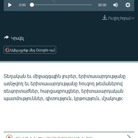
ՄԻՋԱԶԳԱՅԻՆ
0:00
30:00
ՄՇԱԿՈՒՅԹ
Ուղիղ հղում
ՍՊՈՐՏ
Կիսվել
ՄԵԿՆԱԲԱՆՈՒԹՅՈՒՆ
ՏՏ ԵՒ ԻՆՏԵՐՆԵՏ
Ավելացրեք մեզ Google-ում
ԿՈՐՈՆԱՎԻՐՈՒՍ
ԱՐԽԻՎ
Տեղական եւ միջազգային լուրեր, երիտասարդությանը
ՏԵՍԱՆՅՈՒԹԵՐ
առնչվող եւ երիտասարդությանը հուզող թեմաներով
ռեպորտաժներ, հարցազրույցներ, երիտասարդական
ԲԱՆԱՎԵՃ
պատմություններ, գիտություն, կրթություն, մշակույթ:
ՁԳՏԵԼՈՎ ԼԱՎԱԳՈՒՅՆԻՆ
ՓՈԴՔԱՍԹ
Հայերեն