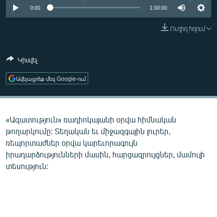
ՄԻՋԱԶԳԱՅԻՆ
0:00
1:00:00
ՄՇԱԿՈՒՅԹ
Ուղիղ հղում
ՍՊՈՐՏ
Կիսվել
ՄԵԿՆԱԲԱՆՈՒԹՅՈՒՆ
ՏՏ ԵՒ ԻՆՏԵՐՆԵՏ
Ավելացրեք մեզ Google-ում
ԿՈՐՈՆԱՎԻՐՈՒՍ
ԱՐԽԻՎ
«Ազատություն» ռադիոկայանի օրվա հիմնական
ՏԵՍԱՆՅՈՒԹԵՐ
թողարկումը: Տեղական եւ միջազգային լուրեր,
ռեպորտաժներ օրվա կարեւորագույն
ԲԱՆԱՎԵՃ
իրադարձությունների մասին, հարցազրույցներ, մամուլի
ՁԳՏԵԼՈՎ ԼԱՎԱԳՈՒՅՆԻՆ
տեսություն:
ՓՈԴՔԱՍԹ
Հայերեն