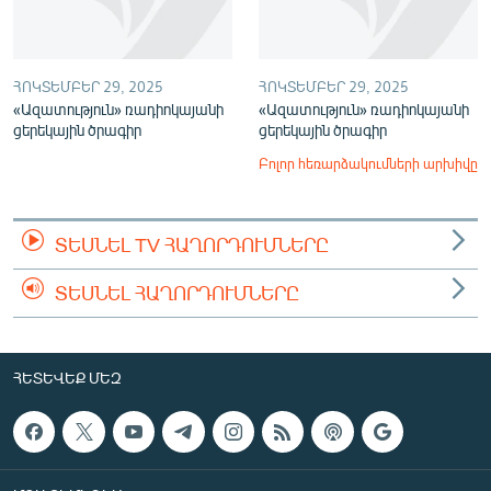
ՀՈԿՏԵՄԲԵՐ 29, 2025
ՀՈԿՏԵՄԲԵՐ 29, 2025
«Ազատություն» ռադիոկայանի
«Ազատություն» ռադիոկայանի
ցերեկային ծրագիր
ցերեկային ծրագիր
Բոլոր հեռարձակումների արխիվը
ՏԵՍՆԵԼ TV ՀԱՂՈՐԴՈՒՄՆԵՐԸ
ՏԵՍՆԵԼ ՀԱՂՈՐԴՈՒՄՆԵՐԸ
ՀԵՏԵՎԵՔ ՄԵԶ