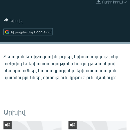
Ուղիղ հղում
ՄԻՋԱԶԳԱՅԻՆ
ՄՇԱԿՈՒՅԹ
Կիսվել
ՍՊՈՐՏ
Ավելացրեք մեզ Google-ում
ՄԵԿՆԱԲԱՆՈՒԹՅՈՒՆ
ՏՏ ԵՒ ԻՆՏԵՐՆԵՏ
Տեղական եւ միջազգային լուրեր, երիտասարդությանը
ԿՈՐՈՆԱՎԻՐՈՒՍ
առնչվող եւ երիտասարդությանը հուզող թեմաներով
ԱՐԽԻՎ
ռեպորտաժներ, հարցազրույցներ, երիտասարդական
պատմություններ, գիտություն, կրթություն, մշակույթ:
ՏԵՍԱՆՅՈՒԹԵՐ
ԲԱՆԱՎԵՃ
ՁԳՏԵԼՈՎ ԼԱՎԱԳՈՒՅՆԻՆ
ՓՈԴՔԱՍԹ
Արխիվ
Հայերեն