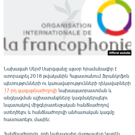
ՄԻՋԱԶԳԱՅԻՆ
ՄՇԱԿՈՒՅԹ
ՍՊՈՐՏ
ՄԵԿՆԱԲԱՆՈՒԹՅՈՒՆ
ՏՏ ԵՒ ԻՆՏԵՐՆԵՏ
ԿՈՐՈՆԱՎԻՐՈՒՍ
Նախագահ Սերժ Սարգսյանը այսօր հրամանագիր է
ԱՐԽԻՎ
ստորագրել 2018 թվականին Հայաստանում Ֆրանկոֆոն
ՏԵՍԱՆՅՈՒԹԵՐ
պետությունների ու կառավարությունների ղեկավարների
17-րդ գագաթնաժողովի
նախապատրաստման և
ԲԱՆԱՎԵՃ
անցկացման աշխատանքները կազմակերպելու
ՁԳՏԵԼՈՎ ԼԱՎԱԳՈՒՅՆԻՆ
նպատակով միջգերատեսչական հանձնաժողով
ստեղծելու և հանձնաժողովի անհատական կազմը
ՓՈԴՔԱՍԹ
հաստատելու մասին:
Հայերեն
Հանձնաժողովը, որի նախագահը վարչապետ Կարեն