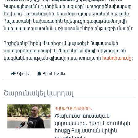
English
Կարապետյանն է, փոխնախագահը՝ արտգործնախարար
Էդվարդ Նալբանդյանը, եռամսյա պարբերականությամբ
Русский
Հայաստանի նախագահին կզեկուցի գագաթնաժողովի
նախապատրաստման աշխատանքների ընթացքի մասին։
ՀԵՏԵՎԵՔ ՄԵԶ
Հիշեցնենք՝ երեկ Փարիզում կայացել է Հայաստանի
արտգործնախարարի և Ֆրանկոֆոնիայի միջազգային
կազմակերպության գլխավոր քարտուղարի
հանդիպումը
:
Կիսվել
Հետևեք մեզ
«Ազատության» բոլոր կայքերը
Շարունակել կարդալ
ՀԱՍԱՐԱԿՈՒԹՅՈՒՆ
Փախուստ ռուսական
զորամասից. ինչու է ռուսների
հոսքը Հայաստան կրկին
ակտիվացել