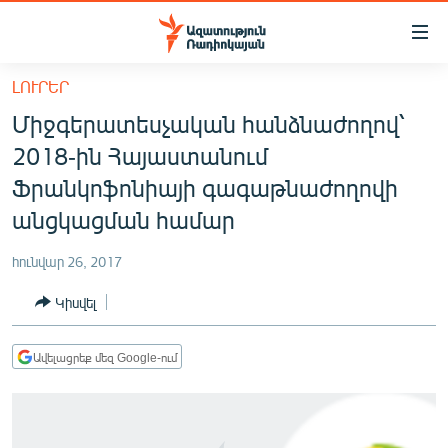
Մատչելիության
հղումներ
Անցնել
ԼՈՒՐԵՐ
հիմնական
ԱԶԱՏՈՒԹՅՈՒՆ TV
Միջգերատեսչական հանձնաժողով՝
բովանդակությանը
ՀԱՅԱՍՏԱՆ
Անցնել
2018-ին Հայաստանում
հիմնական
ՔԱՂԱՔԱԿԱՆ
Ֆրանկոֆոնիայի գագաթնաժողովի
մենյուին
ԸՆՏՐՈՒԹՅՈՒՆՆԵՐ 2026
անցկացման համար
Որոնում
ԻՐԱՎՈՒՆՔ
հունվար 26, 2017
ՀԱՍԱՐԱԿՈՒԹՅՈՒՆ
Կիսվել
ՏՆՏԵՍՈՒԹՅՈՒՆ
ՂԱՐԱԲԱՂ
Ավելացրեք մեզ Google-ում
ՊԱՏԵՐԱԶՄԻ 6 ՇԱԲԱԹՆԵՐԸ
ՏԱՐԱԾԱՇՐՋԱՆ