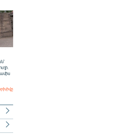
ն՝
ուղի.
 ամիս
արխիվը