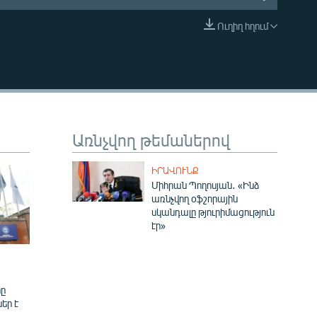
Ուղիղ հղում
EMBED
Առնչվող թեմաներով
ԻՐԱՎՈՒՆՔ
Միհրան Պողոսյան․ «Ինձ
առնչվող օֆշորային
սկանդալը թյուրիմացություն
էր»
ը
եր է