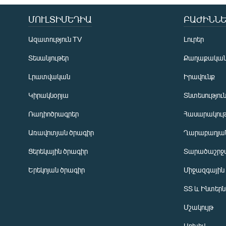
ՄՈՒԼՏԻՄԵԴԻԱ
ԲԱԺԻՆՆԵ
Ազատություն TV
Լուրեր
Տեսանյութեր
Քաղաքակա
Լրատվական
Իրավունք
Կիրակնօրյա
Տնտեսությու
Ռադիոծրագրեր
Հասարակութ
Առավոտյան ծրագիր
Ղարաբաղյան
Ցերեկային ծրագիր
Տարածաշրջ
Հայերեն
Երեկոյան ծրագիր
Միջազգային
English
ՏՏ և Ինտեր
Русский
Մշակույթ
ՀԵՏԵՎԵՔ ՄԵԶ
Արխիվ