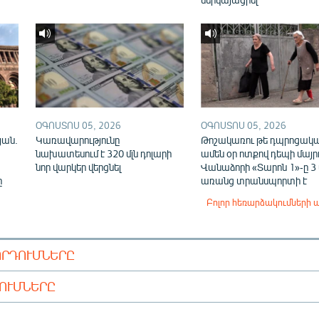
ՕԳՈՍՏՈՍ 05, 2026
ՕԳՈՍՏՈՍ 05, 2026
յան.
Կառավարությունը
Թոշակառու թե դպրոցակա
նախատեսում է 320 մլն դոլարի
ամեն օր ոտքով դեպի մայր
նոր վարկեր վերցնել
Վանաձորի «Տարոն 1»-ը 3
ը
առանց տրանսպորտի է
Բոլոր հեռարձակումների 
ՈՐԴՈՒՄՆԵՐԸ
ԴՈՒՄՆԵՐԸ