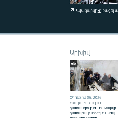
ՄԻՋԱԶԳԱՅԻՆ
ՄՇԱԿՈՒՅԹ
Նվագարկիչը բացել 
ՍՊՈՐՏ
ՄԵԿՆԱԲԱՆՈՒԹՅՈՒՆ
ՏՏ ԵՒ ԻՆՏԵՐՆԵՏ
ԿՈՐՈՆԱՎԻՐՈՒՍ
Արխիվ
ԱՐԽԻՎ
ՏԵՍԱՆՅՈՒԹԵՐ
ԲԱՆԱՎԵՃ
ՁԳՏԵԼՈՎ ԼԱՎԱԳՈՒՅՆԻՆ
ՓՈԴՔԱՍԹ
ՕԳՈՍՏՈՍ 06, 2026
«Սա քաղաքական
դատավորություն է». Բաքվի
դատարանը մերժել է 15 հայ
գերիների բողոքը