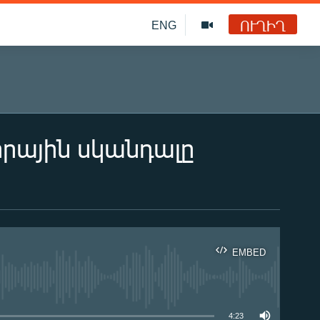
ՈՒՂԻՂ
ENG
որային սկանդալը
EMBED
ble
4:23