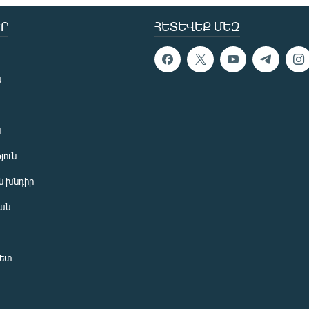
Ր
ՀԵՏԵՎԵՔ ՄԵԶ
ն
ն
յուն
 խնդիր
ան
նետ