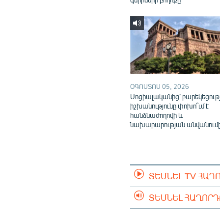
ՕԳՈՍՏՈՍ 05, 2026
Սոցիալականից՝ բարեկեցութ
իշխանությունը փոխո՞ւմ է
հանձնաժողովի և
նախարարության անվանում
ՏԵՍՆԵԼ TV ՀԱՂ
ՏԵՍՆԵԼ ՀԱՂՈՐ