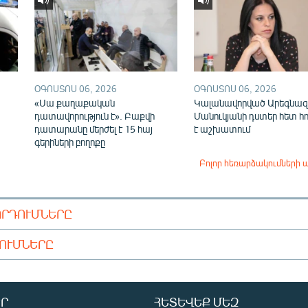
ՕԳՈՍՏՈՍ 06, 2026
ՕԳՈՍՏՈՍ 06, 2026
«Սա քաղաքական
Կալանավորված Արեգնազ
դատավորություն է». Բաքվի
Մանուկյանի դստեր հետ հ
դատարանը մերժել է 15 հայ
է աշխատում
գերիների բողոքը
Բոլոր հեռարձակումների 
ՈՐԴՈՒՄՆԵՐԸ
ԴՈՒՄՆԵՐԸ
Ր
ՀԵՏԵՎԵՔ ՄԵԶ