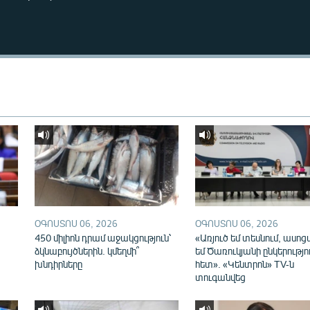
ՕԳՈՍՏՈՍ 06, 2026
ՕԳՈՍՏՈՍ 06, 2026
450 միլիոն դրամ աջակցություն՝
«Առյուծ եմ տեսնում, ասոց
ձկնաբույծներին. կմեղմի՞
եմ Ծառուկյանի ընկերությո
խնդիրները
հետ». «Կենտրոն» TV-ն
տուգանվեց