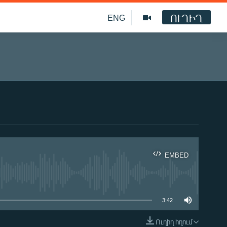
ՈՒՂԻՂ
ENG
EMBED
ble
3:42
Ուղիղ հղում