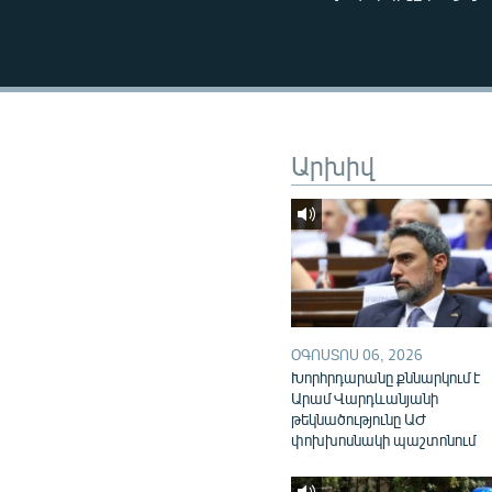
ՄԻՋԱԶԳԱՅԻՆ
ՄՇԱԿՈՒՅԹ
ՍՊՈՐՏ
ՄԵԿՆԱԲԱՆՈՒԹՅՈՒՆ
Արխիվ
ՏՏ ԵՒ ԻՆՏԵՐՆԵՏ
ԿՈՐՈՆԱՎԻՐՈՒՍ
ԱՐԽԻՎ
ՏԵՍԱՆՅՈՒԹԵՐ
ԲԱՆԱՎԵՃ
ՕԳՈՍՏՈՍ 06, 2026
ՁԳՏԵԼՈՎ ԼԱՎԱԳՈՒՅՆԻՆ
Խորհրդարանը քննարկում է
ՓՈԴՔԱՍԹ
Արամ Վարդևանյանի
թեկնածությունը ԱԺ
փոխխոսնակի պաշտոնում