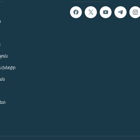
ն
ն
յուն
 խնդիր
ան
նետ