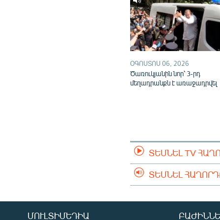
ՕԳՈՍՏՈՍ 06, 2026
Ծառուկյանին նոր՝ 3-րդ
մեղադրանքն է առաջադրվել
ՏԵՍՆԵԼ TV ՀԱՂ
ՏԵՍՆԵԼ ՀԱՂՈՐ
ՄՈՒԼՏԻՄԵԴԻԱ
ԲԱԺԻՆՆԵ