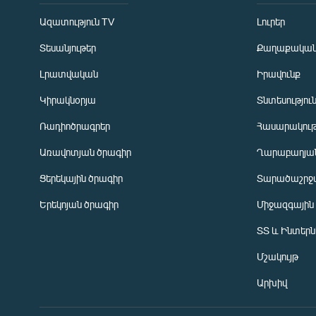
Ազատություն TV
Լուրեր
Տեսանյութեր
Քաղաքակա
Լրատվական
Իրավունք
Կիրակնօրյա
Տնտեսությու
Ռադիոծրագրեր
Հասարակութ
Առավոտյան ծրագիր
Ղարաբաղյան
Ցերեկային ծրագիր
Տարածաշրջ
Հայերեն
Երեկոյան ծրագիր
Միջազգային
English
ՏՏ և Ինտեր
Русский
Մշակույթ
ՀԵՏԵՎԵՔ ՄԵԶ
Արխիվ