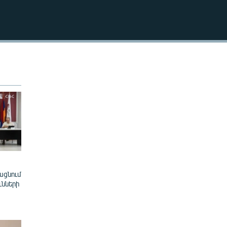
EMBED
ացնում
ւնների