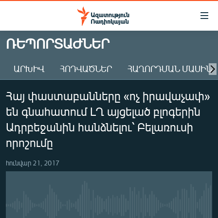
Մատչելիության
հղումներ
Անցնել
ՌԵՊՈՐՏԱԺՆԵՐ
հիմնական
ԱԶԱՏՈՒԹՅՈՒՆ TV
բովանդակությանը
ԱՐԽԻՎ
ՀՈԴՎԱԾՆԵՐ
ՀԱՂՈՐԴՄԱՆ ՄԱՍԻՆ
ՀԱՅԱՍՏԱՆ
Անցնել
հիմնական
ՔԱՂԱՔԱԿԱՆ
Հայ փաստաբանները «ոչ իրավաչափ»
մենյուին
ԸՆՏՐՈՒԹՅՈՒՆՆԵՐ 2026
Որոնում
են գնահատում ԼՂ այցելած բլոգերին
ԻՐԱՎՈՒՆՔ
Ադրբեջանին հանձնելու՝ Բելառուսի
ՀԱՍԱՐԱԿՈՒԹՅՈՒՆ
որոշումը
ՏՆՏԵՍՈՒԹՅՈՒՆ
հունվար 21, 2017
ՂԱՐԱԲԱՂ
ՊԱՏԵՐԱԶՄԻ 6 ՇԱԲԱԹՆԵՐԸ
ՏԱՐԱԾԱՇՐՋԱՆ
No media source currently available