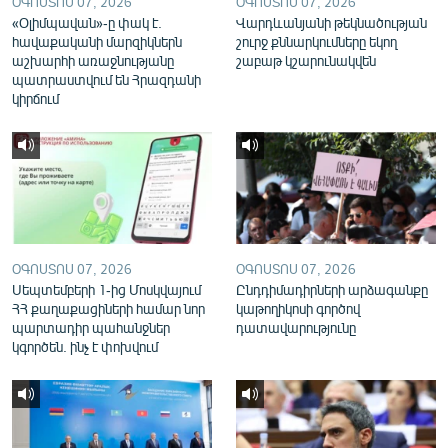
ՕԳՈՍՏՈՍ 07, 2026
ՕԳՈՍՏՈՍ 07, 2026
English
«Օլիմպավան»-ը փակ է.
Վարդևանյանի թեկնածության
հավաքականի մարզիկներն
շուրջ քննարկումները եկող
Русский
աշխարհի առաջնությանը
շաբաթ կշարունակվեն
պատրաստվում են Հրազդանի
կիրճում
ՀԵՏԵՎԵՔ ՄԵԶ
«Ազատության» բոլոր կայքերը
ՕԳՈՍՏՈՍ 07, 2026
ՕԳՈՍՏՈՍ 07, 2026
Սեպտեմբերի 1-ից Մոսկվայում
Ընդդիմադիրների արձագանքը
ՀՀ քաղաքացիների համար նոր
կաթողիկոսի գործով
պարտադիր պահանջներ
դատավարությունը
կգործեն. ինչ է փոխվում