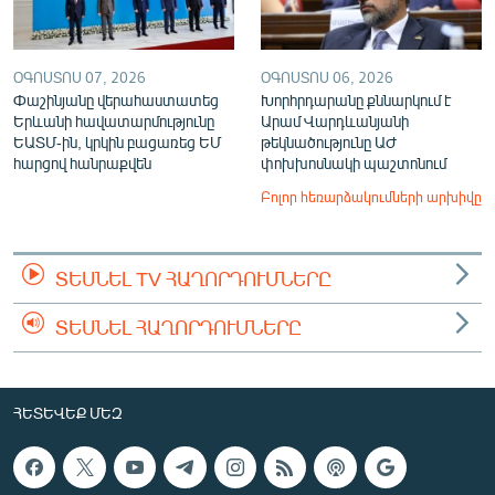
ՕԳՈՍՏՈՍ 07, 2026
ՕԳՈՍՏՈՍ 06, 2026
Փաշինյանը վերահաստատեց
Խորհրդարանը քննարկում է
Երևանի հավատարմությունը
Արամ Վարդևանյանի
ԵԱՏՄ-ին, կրկին բացառեց ԵՄ
թեկնածությունը ԱԺ
հարցով հանրաքվեն
փոխխոսնակի պաշտոնում
Բոլոր հեռարձակումների արխիվը
ՏԵՍՆԵԼ TV ՀԱՂՈՐԴՈՒՄՆԵՐԸ
ՏԵՍՆԵԼ ՀԱՂՈՐԴՈՒՄՆԵՐԸ
ՀԵՏԵՎԵՔ ՄԵԶ