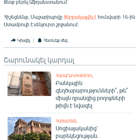
ձեռք բերել Աֆղանստանում։
English
Հիշեցնենք, Մաշարիպովը
ձերբակալվել է
հունվարի 16-ին
Русский
Ստամբուլի Էսենյուրտ շրջանում։
ՀԵՏԵՎԵՔ ՄԵԶ
Կիսվել
Հետևեք մեզ
Շարունակել կարդալ
ՀԱՍԱՐԱԿՈՒԹՅՈՒՆ
«Ազատության» բոլոր կայքերը
Բանկային
զեղծարարությունների՞, թե՞
միայն դրանցից բողոքների
թիվն է նվազել
ՀԱՅԱՍՏԱՆ
Սոցիալականից՝
բարեկեցության.