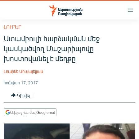
Մատչելիության
հղումներ
Անցնել
ԼՈՒՐԵՐ
հիմնական
ԱԶԱՏՈՒԹՅՈՒՆ TV
Ստամբուլի հարձակման մեջ
բովանդակությանը
ՀԱՅԱՍՏԱՆ
Անցնել
կասկածվող Մաշարիպովը
հիմնական
ՔԱՂԱՔԱԿԱՆ
խոստովանել է մեղքը
մենյուին
ԸՆՏՐՈՒԹՅՈՒՆՆԵՐ 2026
Որոնում
Լուսինե Մուսայելյան
ԻՐԱՎՈՒՆՔ
հունվար 17, 2017
ՀԱՍԱՐԱԿՈՒԹՅՈՒՆ
Կիսվել
ՏՆՏԵՍՈՒԹՅՈՒՆ
ՂԱՐԱԲԱՂ
Ավելացրեք մեզ Google-ում
ՊԱՏԵՐԱԶՄԻ 6 ՇԱԲԱԹՆԵՐԸ
ՏԱՐԱԾԱՇՐՋԱՆ