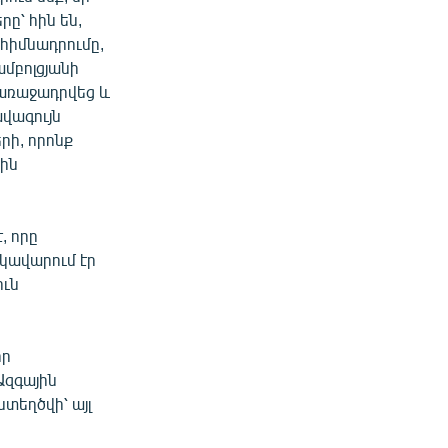
ը՝ հին են,
 հիմնադրումը,
ամբոլցյանի
 առաջադրվեց և
ավագույն
րի, որոնք
յին
, որը
կավարում էր
ուն
որ
 Ազգային
ստեղծվի՝ այլ