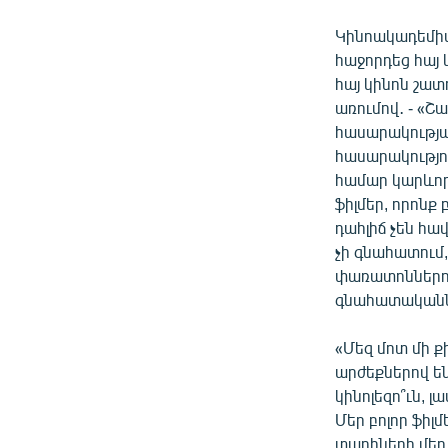
Կինոակադեմիա
հաջորդեց հայ 
հայ կինոն շատ
առումով․ - «Շ
հասարակությա
հասարակություն
համար կարևոր
ֆիլմեր, որոնք
դահլիճ չեն հա
չի գնահատում, 
փառատոններու
գնահատականնե
«Մեզ մոտ մի 
արժեքներով են
կինոլեզո՞ւն, 
Մեր բոլոր ֆիլ
տարիների մեր 