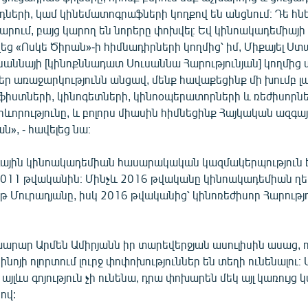
ների, կամ կինեմատոգրաֆների կողքով են անցնում։ Դե հներ
կարում, բայց կարող են նորերը փոխվել։ Եվ կինոակադեմիայի
ց «Ոսկե Ծիրան»-ի հիմնադիրների կողմից՝ իմ, Միքայել Ստ
ւսաննայի [կինոքննադատ Սուսաննա Հարությունյան] կողմից
եր առաջարկությունն անցավ, մենք հավաքեցինք մի խումբ լ
իստների, կինոգետների, կինոօպերատորների և ռեժիսորնե
որությունը, և բոլորս միասին հիմնեցինք Հայկական ազգա
», - հավելեց նա։
ային կինոակադեմիան հասարակական կազմակերպություն է
 2011 թվականին։ Մինչև 2016 թվականը կինոակադեմիան ղե
 Մուրադյանը, իսկ 2016 թվականից՝ կինոռեժիսոր Հարությ
արար Արմեն Ամիրյանն իր տարեվերջյան ասուլիսին ասաց, 
ինոյի ոլորտում լուրջ փոփոխություններ են տեղի ունենալու։
յլևս գոյություն չի ունենա, դրա փոխարեն մեկ այլ կառույց կ
ով: