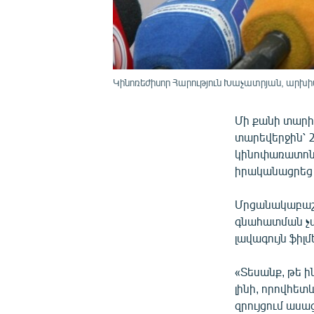
Կինոռեժիսոր Հարություն Խաչատրյան, արխի
Մի քանի տարի
տարեվերջին՝ 
կինոփառատոնի
իրականացրեց 
Մրցանակաբաշխ
գնահատման չա
լավագույն ֆիլ
«Տեսանք, թե ի
լինի, որովհետ
զրույցում աս