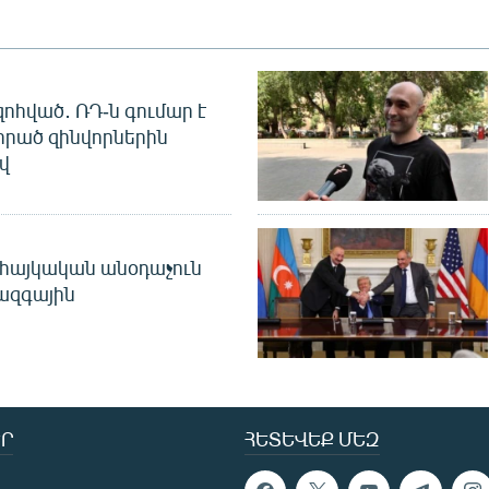
զոհված․ ՌԴ-ն գումար է
որած զինվորներին
վ
 հայկական անօդաչուն
ջազգային
Ր
ՀԵՏԵՎԵՔ ՄԵԶ