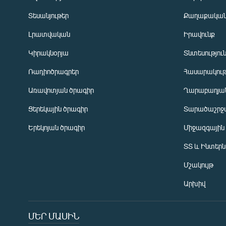
Տեսանյութեր
Քաղաքակա
Լրատվական
Իրավունք
Կիրակնօրյա
Տնտեսությու
Ռադիոծրագրեր
Հասարակութ
Առավոտյան ծրագիր
Ղարաբաղյան
Ցերեկային ծրագիր
Տարածաշրջ
Հայերեն
Երեկոյան ծրագիր
Միջազգային
English
ՏՏ և Ինտեր
Русский
Մշակույթ
ՀԵՏԵՎԵՔ ՄԵԶ
Արխիվ
ՄԵՐ ՄԱՍԻՆ