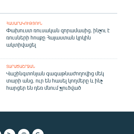
ՀԱՍԱՐԱԿՈՒԹՅՈՒՆ
Փախուստ ռուսական զորամասից. ինչու է
ռուսների հոսքը Հայաստան կրկին
ակտիվացել
ՏԱՐԱԾԱՇՐՋԱՆ
Վաշինգտոնյան գագաթնաժողովից մեկ
տարի անց. ուր են հասել կողմերը և ինչ
հարցեր են դեռ մնում չլուծված