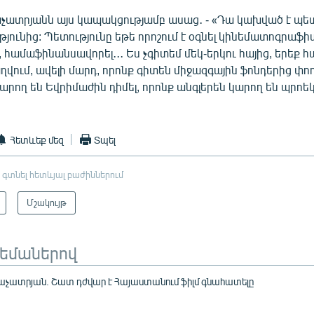
աչատրյանն այս կապակցությամբ ասաց․ - «Դա կախված է պե
ունից: Պետությունը եթե որոշում է օգնել կինեմատոգրաֆիա
 համաֆինանսավորել․․․ Ես չգիտեմ մեկ-երկու հայից, երեք հա
աղվում, ավելի մարդ, որոնք գիտեն միջազգային ֆոնդերից փո
կարող են Եվրիմաժին դիմել, որոնք անգլերեն կարող են պրոե
Հետևեք մեզ
Տպել
 գտնել հետևյալ բաժիններում
Մշակույթ
թեմաներով
աչատրյան. Շատ դժվար է Հայաստանում ֆիլմ գնահատելը