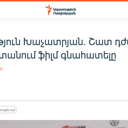
թյուն Խաչատրյան. Շատ դժ
տանում ֆիլմ գնահատելը
ան
oogle-ում