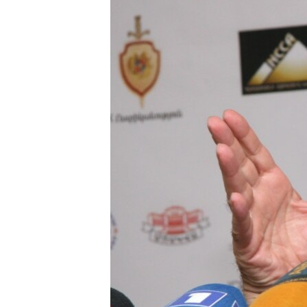
ՄԻՋԱԶԳԱՅԻՆ
ՄՇԱԿՈՒՅԹ
ՍՊՈՐՏ
ՄԵԿՆԱԲԱՆՈՒԹՅՈՒՆ
ՏՏ ԵՒ ԻՆՏԵՐՆԵՏ
ԿՈՐՈՆԱՎԻՐՈՒՍ
ԱՐԽԻՎ
ՏԵՍԱՆՅՈՒԹԵՐ
ԲԱՆԱՎԵՃ
ՁԳՏԵԼՈՎ ԼԱՎԱԳՈՒՅՆԻՆ
ՓՈԴՔԱՍԹ