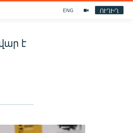
ՈՒՂԻՂ
ENG
վար է