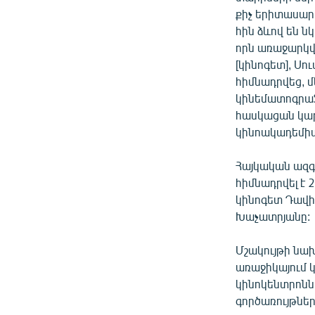
քիչ երիտասարդ
հին ձևով են ն
որն առաջարկվե
[կինոգետ], Սո
հիմնադրվեց, մ
կինեմատոգրաֆ
հասկացան կարև
կինոակադեմիան
Հայկական ազգ
հիմնադրվել է
կինոգետ Դավիթ
Խաչատրյանը:
Մշակույթի նախ
առաջիկայում կ
կինոկենտրոնն ա
գործառույթներ