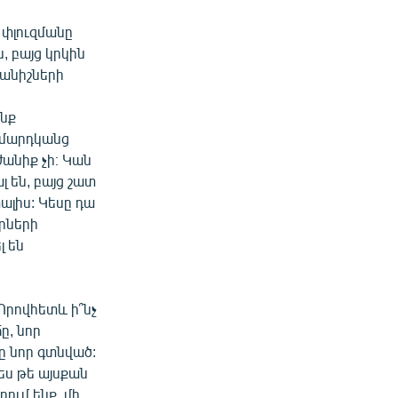
 փլուզմանը
, բայց կրկին
փանիշների
ոնք
շ մարդկանց
անիք չի։ Կան
 են, բայց շատ
ալիս: Կեսը դա
կրների
լ են
Որովհետև ի՞նչ
ը, նոր
ը նոր գտնված:
ես թե այսքան
ում ենք, մի