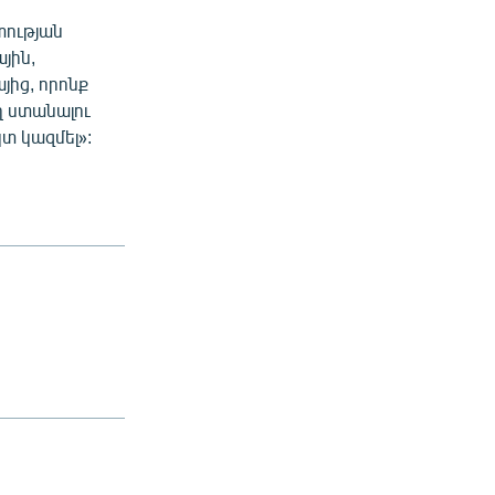
տության
յին,
յից, որոնք
ղ ստանալու
կտ կազմել»: