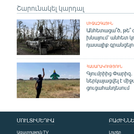
Շարունակել կարդալ
ՄԻՋԱԶԳԱՅԻՆ
Անհետացա՞ծ, թե՞ 
խնայում՝ անհետ կ
դասալիք գրանցելո
ՀԱՍԱՐԱԿՈՒԹՅՈՒՆ
Գյումրիից Փարիզ․
ներկայացվել է մի
ցուցահանդեսում
ՄՈՒԼՏԻՄԵԴԻԱ
ԲԱԺԻՆՆԵ
Ազատություն TV
Լուրեր