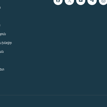
ն
ն
յուն
 խնդիր
ան
նետ