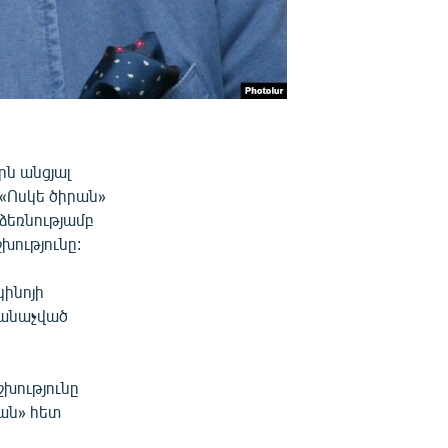
ն անցյալ
«Ոսկե ծիրան»
ձեռնությամբ
ությունը:
ինոյի
ճանաչված
շխությունը
յան» հետ