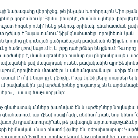
յի նախագահը վերհիշեց, թե ինչպես Խորհրդային Միության
կինոյի կործանումը։ Հիմա, իհարկե, ժամանակները փոխվել են
ուշատ հոգսեր ունի՝ հենց թեկուզ, օրինակ, գնահատման չա
ատ դժվար է Հայաստանում ֆիլմ գնահատելը, որովհետև կան
ն կողմից ընդունված ցածրաճաշակ բավականին ֆիլմեր, որ
ը հաճույքով նայում է, և լիքը դահլիճներ են լցնում։ Դա որո
 արժանիք է, մասնագետների համար դա ընդհանրապես արժ
 բավականին լավ մակարդակ ունեն, բավականին պրոֆեսիոնալ
վաքում, որովհետև մտածելու և անհանգստանալու առիթ են տ
ասում է՝ ո՞վ է նայողը էդ ֆիլմը: Բայց էդ ֆիլմերը տարբեր եր
մ բավականին լավ արժանիքներ ցուցադրել են և արժանացե
րի», - ասաց Խաչատրյանը:
քիչ գնահատականները խառնված են և արժեքները նույնպես: 
 գնահատում․ պրոֆեսիոնալի՞զմը, ռեժիսո՞ւրան, նոր կինոո՞ճ
լավագույն դրամատուրգի՞ան, թե լավագույն արտահայտչաձևեր
մերի հիմնական մասը հնաոճ ֆիլմեր են, դժբախտաբար: Կարծ
ցուցադրած ֆիլմերը, որոնք բերում ենք աշխարհից և ցուցադր