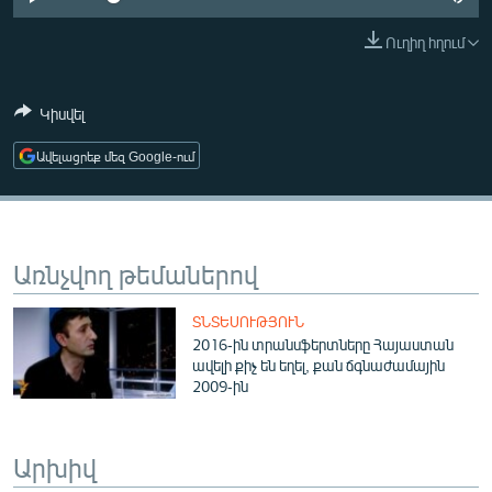
ՄԻՋԱԶԳԱՅԻՆ
Ուղիղ հղում
ՄՇԱԿՈՒՅԹ
ՍՊՈՐՏ
Կիսվել
ՄԵԿՆԱԲԱՆՈՒԹՅՈՒՆ
Ավելացրեք մեզ Google-ում
ՏՏ ԵՒ ԻՆՏԵՐՆԵՏ
ԿՈՐՈՆԱՎԻՐՈՒՍ
ԱՐԽԻՎ
Առնչվող թեմաներով
ՏԵՍԱՆՅՈՒԹԵՐ
ՏՆՏԵՍՈՒԹՅՈՒՆ
ԲԱՆԱՎԵՃ
2016-ին տրանսֆերտները Հայաստան
ավելի քիչ են եղել, քան ճգնաժամային
ՁԳՏԵԼՈՎ ԼԱՎԱԳՈՒՅՆԻՆ
2009-ին
ՓՈԴՔԱՍԹ
Արխիվ
Հայերեն