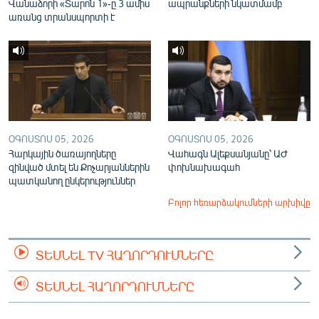
Վանաձորի «Տարոն 1»-ը 3 ամիս
ապրանքների նկատմամբ
առանց տրանսպորտի է
ՕԳՈՍՏՈՍ 05, 2026
ՕԳՈՍՏՈՍ 05, 2026
Հարկային ծառայողները
Վահագն Ալեքսանյանը՝ ԱԺ
զինված մտել են Քոչարյաններին
փոխնախագահ
պատկանող ընկերություններ
Բոլոր հեռարձակումների արխիվը
ՏԵՍՆԵԼ TV ՀԱՂՈՐԴՈՒՄՆԵՐԸ
ՏԵՍՆԵԼ ՀԱՂՈՐԴՈՒՄՆԵՐԸ