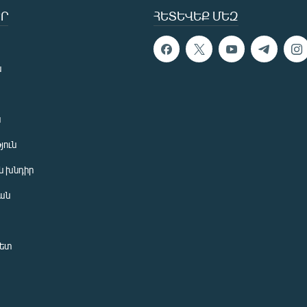
Ր
ՀԵՏԵՎԵՔ ՄԵԶ
ն
ն
յուն
 խնդիր
ան
նետ