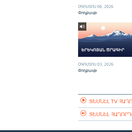
ՕԳՈՍՏՈՍ 06, 2026
Փոդքասթ
ՕԳՈՍՏՈՍ 03, 2026
Փոդքասթ
ՏԵՍՆԵԼ TV ՀԱՂ
ՏԵՍՆԵԼ ՀԱՂՈՐ