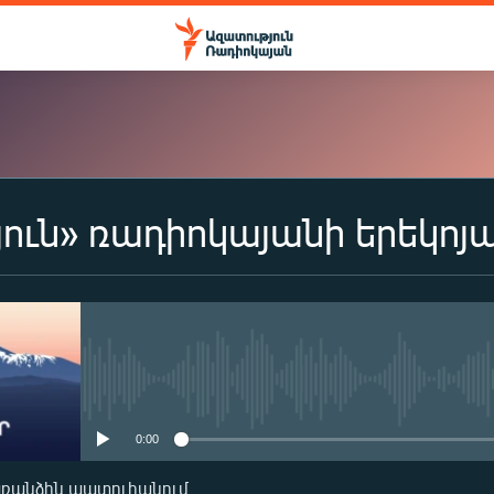
ուն» ռադիոկայանի երեկոյ
ԲԱԺԱՆՈՐԴԱԳՐՎԵԼ
Apple Podcasts
Spotify
No media source currently availa
0:00
Բաժանորդագրվել
առանձին պատուհանում