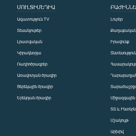
ՄՈՒԼՏԻՄԵԴԻԱ
ԲԱԺԻՆՆԵ
Ազատություն TV
Լուրեր
Տեսանյութեր
Քաղաքակա
Լրատվական
Իրավունք
Կիրակնօրյա
Տնտեսությու
Ռադիոծրագրեր
Հասարակութ
Առավոտյան ծրագիր
Ղարաբաղյան
Ցերեկային ծրագիր
Տարածաշրջ
Հայերեն
Երեկոյան ծրագիր
Միջազգային
English
ՏՏ և Ինտեր
Русский
Մշակույթ
ՀԵՏԵՎԵՔ ՄԵԶ
Արխիվ