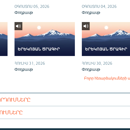
ՕԳՈՍՏՈՍ 05, 2026
ՕԳՈՍՏՈՍ 04, 2026
Փոդքասթ
Փոդքասթ
ՀՈՒԼԻՍ 31, 2026
ՀՈՒԼԻՍ 30, 2026
Փոդքասթ
Փոդքասթ
Բոլոր հեռարձակումների 
ՈՐԴՈՒՄՆԵՐԸ
ԴՈՒՄՆԵՐԸ