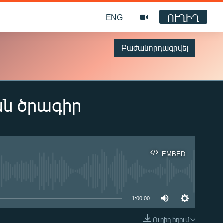
ՈՒՂԻՂ
ENG
Բաժանորդագրվել
ան ծրագիր
EMBED
ble
1:00:00
Ուղիղ հղում