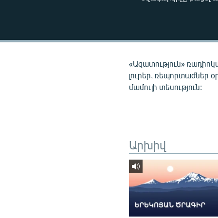
ՄԻՋԱԶԳԱՅԻՆ
ՄՇԱԿՈՒՅԹ
ՍՊՈՐՏ
ՄԵԿՆԱԲԱՆՈՒԹՅՈՒՆ
«Ազատություն» ռադիոկ
ՏՏ ԵՒ ԻՆՏԵՐՆԵՏ
լուրեր, ռեպորտաժներ օ
մամուլի տեսություն:
ԿՈՐՈՆԱՎԻՐՈՒՍ
ԱՐԽԻՎ
ՏԵՍԱՆՅՈՒԹԵՐ
ԲԱՆԱՎԵՃ
Արխիվ
ՁԳՏԵԼՈՎ ԼԱՎԱԳՈՒՅՆԻՆ
ՓՈԴՔԱՍԹ