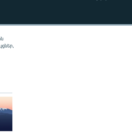
EMBED
ին
յցներ,