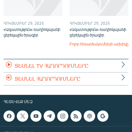
ՀՈԿՏԵՄԲԵՐ 29, 2025
ՀՈԿՏԵՄԲԵՐ 29, 2025
«Ազատություն» ռադիոկայանի
«Ազատություն» ռադիոկայանի
ցերեկային ծրագիր
ցերեկային ծրագիր
Բոլոր հեռարձակումների արխիվը
ՏԵՍՆԵԼ TV ՀԱՂՈՐԴՈՒՄՆԵՐԸ
ՏԵՍՆԵԼ ՀԱՂՈՐԴՈՒՄՆԵՐԸ
ՀԵՏԵՎԵՔ ՄԵԶ