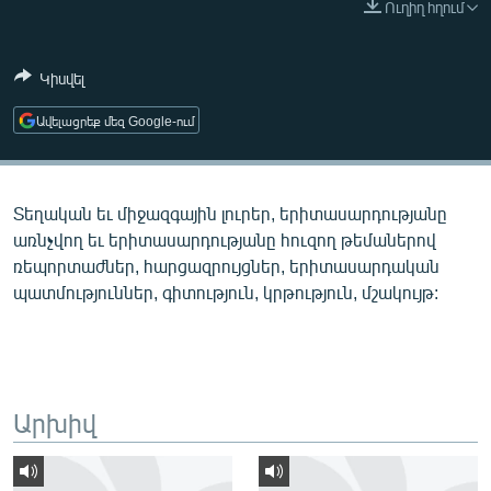
Ուղիղ հղում
ՄԻՋԱԶԳԱՅԻՆ
ՄՇԱԿՈՒՅԹ
Կիսվել
ՍՊՈՐՏ
Ավելացրեք մեզ Google-ում
ՄԵԿՆԱԲԱՆՈՒԹՅՈՒՆ
ՏՏ ԵՒ ԻՆՏԵՐՆԵՏ
Տեղական եւ միջազգային լուրեր, երիտասարդությանը
ԿՈՐՈՆԱՎԻՐՈՒՍ
առնչվող եւ երիտասարդությանը հուզող թեմաներով
ԱՐԽԻՎ
ռեպորտաժներ, հարցազրույցներ, երիտասարդական
պատմություններ, գիտություն, կրթություն, մշակույթ:
ՏԵՍԱՆՅՈՒԹԵՐ
ԲԱՆԱՎԵՃ
ՁԳՏԵԼՈՎ ԼԱՎԱԳՈՒՅՆԻՆ
ՓՈԴՔԱՍԹ
Արխիվ
Հայերեն