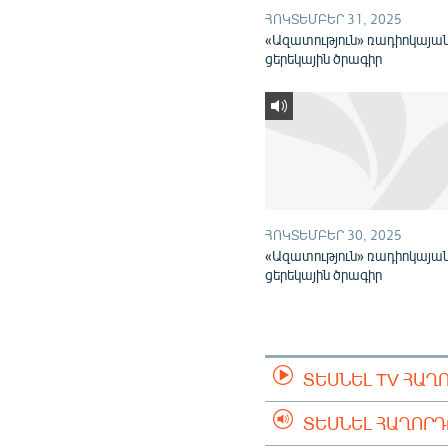
ՀՈԿՏԵՄԲԵՐ 31, 2025
«Ազատություն» ռադիոկայա
ցերեկային ծրագիր
ՀՈԿՏԵՄԲԵՐ 30, 2025
«Ազատություն» ռադիոկայա
ցերեկային ծրագիր
ՏԵՍՆԵԼ TV ՀԱՂ
ՏԵՍՆԵԼ ՀԱՂՈՐ