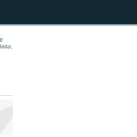
EMBED
նը
ններ,