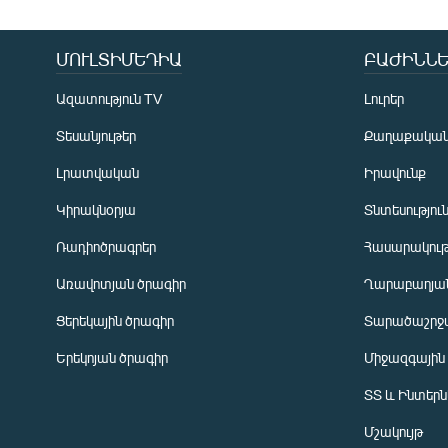
ՄՈՒԼՏԻՄԵԴԻԱ
ԲԱԺԻՆՆԵ
Ազատություն TV
Լուրեր
Տեսանյութեր
Քաղաքակա
Լրատվական
Իրավունք
Կիրակնօրյա
Տնտեսությու
Ռադիոծրագրեր
Հասարակութ
Առավոտյան ծրագիր
Ղարաբաղյան
Ցերեկային ծրագիր
Տարածաշրջ
Հայերեն
Երեկոյան ծրագիր
Միջազգային
English
ՏՏ և Ինտեր
Русский
Մշակույթ