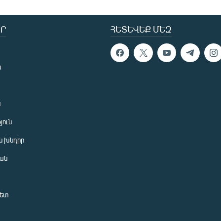
Ր
ՀԵՏԵՎԵՔ ՄԵԶ
ն
ն
յուն
 խնդիր
ան
նետ