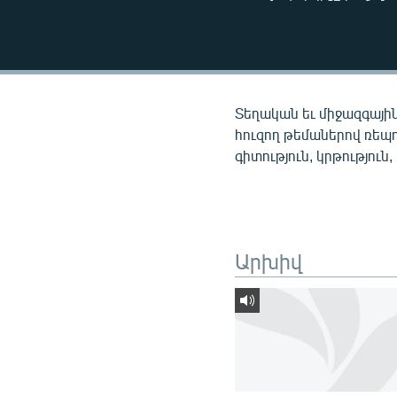
ՄԻՋԱԶԳԱՅԻՆ
ՄՇԱԿՈՒՅԹ
ՍՊՈՐՏ
ՄԵԿՆԱԲԱՆՈՒԹՅՈՒՆ
Տեղական եւ միջազգային
ՏՏ ԵՒ ԻՆՏԵՐՆԵՏ
հուզող թեմաներով ռեպ
գիտություն, կրթություն,
ԿՈՐՈՆԱՎԻՐՈՒՍ
ԱՐԽԻՎ
ՏԵՍԱՆՅՈՒԹԵՐ
Արխիվ
ԲԱՆԱՎԵՃ
ՁԳՏԵԼՈՎ ԼԱՎԱԳՈՒՅՆԻՆ
ՓՈԴՔԱՍԹ