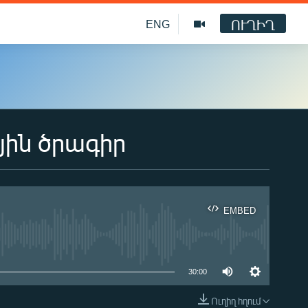
ՈՒՂԻՂ
ENG
յին ծրագիր
EMBED
ble
30:00
Ուղիղ հղում