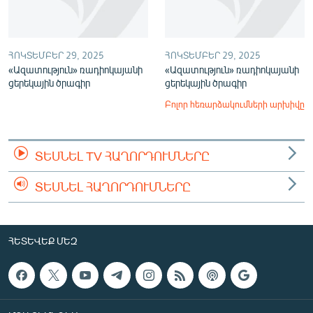
ՀՈԿՏԵՄԲԵՐ 29, 2025
ՀՈԿՏԵՄԲԵՐ 29, 2025
«Ազատություն» ռադիոկայանի
«Ազատություն» ռադիոկայանի
ցերեկային ծրագիր
ցերեկային ծրագիր
Բոլոր հեռարձակումների արխիվը
ՏԵՍՆԵԼ TV ՀԱՂՈՐԴՈՒՄՆԵՐԸ
ՏԵՍՆԵԼ ՀԱՂՈՐԴՈՒՄՆԵՐԸ
ՀԵՏԵՎԵՔ ՄԵԶ