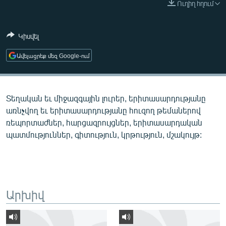
Ուղիղ հղում
ՄԻՋԱԶԳԱՅԻՆ
ՄՇԱԿՈՒՅԹ
Կիսվել
ՍՊՈՐՏ
Ավելացրեք մեզ Google-ում
ՄԵԿՆԱԲԱՆՈՒԹՅՈՒՆ
ՏՏ ԵՒ ԻՆՏԵՐՆԵՏ
Տեղական եւ միջազգային լուրեր, երիտասարդությանը
ԿՈՐՈՆԱՎԻՐՈՒՍ
առնչվող եւ երիտասարդությանը հուզող թեմաներով
ԱՐԽԻՎ
ռեպորտաժներ, հարցազրույցներ, երիտասարդական
պատմություններ, գիտություն, կրթություն, մշակույթ:
ՏԵՍԱՆՅՈՒԹԵՐ
ԲԱՆԱՎԵՃ
ՁԳՏԵԼՈՎ ԼԱՎԱԳՈՒՅՆԻՆ
ՓՈԴՔԱՍԹ
Արխիվ
Հայերեն