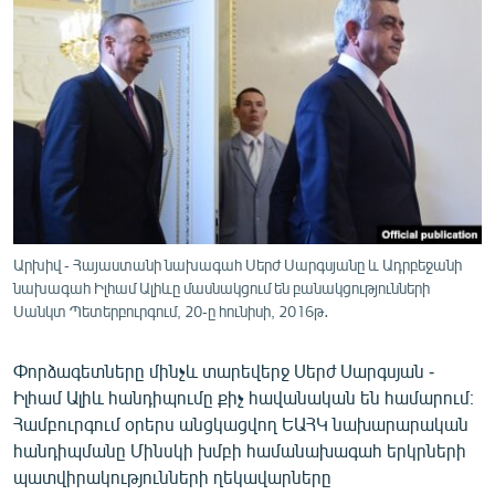
ՄԻՋԱԶԳԱՅԻՆ
ՄՇԱԿՈՒՅԹ
ՍՊՈՐՏ
ՄԵԿՆԱԲԱՆՈՒԹՅՈՒՆ
ՏՏ ԵՒ ԻՆՏԵՐՆԵՏ
ԿՈՐՈՆԱՎԻՐՈՒՍ
ԱՐԽԻՎ
Արխիվ - Հայաստանի նախագահ Սերժ Սարգսյանը և Ադրբեջանի
նախագահ Իլհամ Ալիևը մասնակցում են բանակցությունների
ՏԵՍԱՆՅՈՒԹԵՐ
Սանկտ Պետերբուրգում, 20-ը հունիսի, 2016թ․
ԲԱՆԱՎԵՃ
Փորձագետները մինչև տարեվերջ Սերժ Սարգսյան -
ՁԳՏԵԼՈՎ ԼԱՎԱԳՈՒՅՆԻՆ
Իլհամ Ալիև հանդիպումը քիչ հավանական են համարում։
ՓՈԴՔԱՍԹ
Համբուրգում օրերս անցկացվող ԵԱՀԿ նախարարական
հանդիպմանը Մինսկի խմբի համանախագահ երկրների
Հայերեն
պատվիրակությունների ղեկավարները