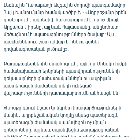
Լեռնային Ղարաբաղի Ազգային ժողովի պատգամավոր
Հայկ Խանումյանը համակարծիք է․ - «Ադրբեջանը իրեն
դրսևորում է ագրեսիվ, հայտարարում է, որ ոչ միայն
Արցախն է իրենը, այլ նաև Հայաստանը, անընդհատ
մեծացնում է սպառազինությունների ծավալը։ Այս
պայմաններում շատ դժվար է լինելու գտնել
դիվանագիտական լուծումը»։
Քաղաքագետներին մտահոգում է այն, որ Մինսկի խմբի
համանախագահ երկրների պատվիրակությունների
ղեկավարների գնահատականներն ու ապրիլյան
պատերազմի ժամանակ տեղի ունեցած
վայրագությունների դատապարտումն անհասցե են։
«Խոսքը գնում է շատ կոնկրետ իրադարձությունների
մասին․ ադրբեջանական կողմը սկսեց պատերազմ,
պատերազմի ժամանակ սպանվեցին ոչ միայն
զինվորները, այլ նաև սպանվեցին քաղաքացիական
անձինք՝ Ղարաբաղի բնակիչներ, ուրեմն՝ ակնհայտ է, որ