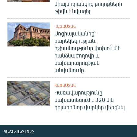
միայն դրանցից բողոքների
թիվն է նվազել
ՀԱՅԱՍՏԱՆ
Սոցիալականից՝
բարեկեցության.
իշխանությունը փոխո՞ւմ է
հանձնաժողովի և
նախարարության
անվանումը
ՀԱՅԱՍՏԱՆ
Կառավարությունը
նախատեսում է 320 մլն
դոլարի նոր վարկեր վերցնել
ՀԵՏԵՎԵՔ ՄԵԶ