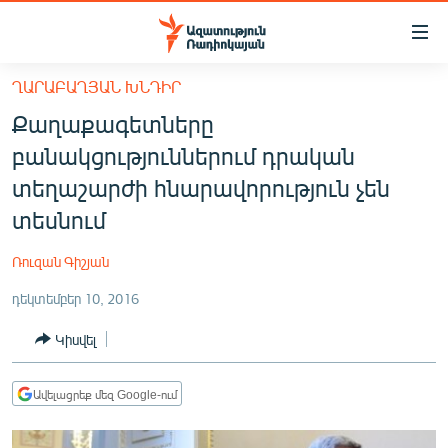
Մատչելիության
հղումներ
Անցնել
ՂԱՐԱԲԱՂՅԱՆ ԽՆԴԻՐ
հիմնական
ԱԶԱՏՈՒԹՅՈՒՆ TV
Քաղաքագետները
բովանդակությանը
ՀԱՅԱՍՏԱՆ
Անցնել
բանակցություններում դրական
հիմնական
ՔԱՂԱՔԱԿԱՆ
տեղաշարժի հնարավորություն չեն
մենյուին
ԸՆՏՐՈՒԹՅՈՒՆՆԵՐ 2026
տեսնում
Որոնում
ԻՐԱՎՈՒՆՔ
Ռուզան Գիշյան
ՀԱՍԱՐԱԿՈՒԹՅՈՒՆ
դեկտեմբեր 10, 2016
ՏՆՏԵՍՈՒԹՅՈՒՆ
Կիսվել
ՂԱՐԱԲԱՂ
ՊԱՏԵՐԱԶՄԻ 6 ՇԱԲԱԹՆԵՐԸ
Ավելացրեք մեզ Google-ում
ՏԱՐԱԾԱՇՐՋԱՆ