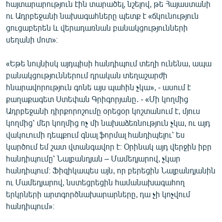
հայտարարություն էին տարածել, նշելով, թե Հայաստանի
English
ու Ադրբեջանի նախագահները պետք է «ճկունություն
Русский
ցուցաբերեն և վերադառնան բանակցությունների
սեղանի մոտ»։
ՀԵՏԵՎԵՔ ՄԵԶ
«Եթե նույնիսկ այդպիսի հանդիպում տեղի ունենա, ապա
բանակցություններում դրական տեղաշարժի
հնարավորություն գոնե այս պահին չկա», - ասում է
քաղաքագետ Ստեփան Գրիգորյանը․ - «Մի կողմից
Ադրբեջանի դիրքորոշումը օրեցօր կոշտանում է, մյուս
«Ազատության» բոլոր կայքերը
կողմից՝ մեր կողմից ոչ մի նախաձեռնություն չկա, ու այդ
վակուումի դեպքում գնալ ֆորմալ հանդիպելու՝ ես
կարծում եմ շատ վտանգավոր է։ Օրինակ այդ վերջին իբր
հանդիպումը՝ Նալբանդյան – Մամեդյարով, չկար
հանդիպում։ Ֆիզիկապես այն, որ բերեցին Նալբանդյանին
ու Մամեդյարով, նստեցրեցին համանախագահող
երկրների արտգործնախարարները, դա չի կոչվում
հանդիպում»։