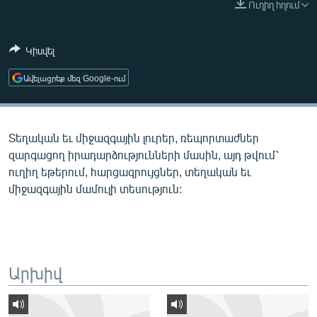
Ուղիղ հղում
ՄԻՋԱԶԳԱՅԻՆ
ՄՇԱԿՈՒՅԹ
Կիսվել
ՍՊՈՐՏ
Ավելացրեք մեզ Google-ում
ՄԵԿՆԱԲԱՆՈՒԹՅՈՒՆ
ՏՏ ԵՒ ԻՆՏԵՐՆԵՏ
Տեղական եւ միջազգային լուրեր, ռեպորտաժներ
ԿՈՐՈՆԱՎԻՐՈՒՍ
զարգացող իրադարձությունների մասին, այդ թվում՝
ԱՐԽԻՎ
ուղիղ եթերում, հարցազրույցներ, տեղական եւ
միջազգային մամուլի տեսություն:
ՏԵՍԱՆՅՈՒԹԵՐ
ԲԱՆԱՎԵՃ
ՁԳՏԵԼՈՎ ԼԱՎԱԳՈՒՅՆԻՆ
ՓՈԴՔԱՍԹ
Արխիվ
Հայերեն