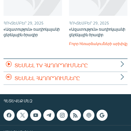
ՀՈԿՏԵՄԲԵՐ 29, 2025
ՀՈԿՏԵՄԲԵՐ 29, 2025
«Ազատություն» ռադիոկայանի
«Ազատություն» ռադիոկայանի
ցերեկային ծրագիր
ցերեկային ծրագիր
Բոլոր հեռարձակումների արխիվը
ՏԵՍՆԵԼ TV ՀԱՂՈՐԴՈՒՄՆԵՐԸ
ՏԵՍՆԵԼ ՀԱՂՈՐԴՈՒՄՆԵՐԸ
ՀԵՏԵՎԵՔ ՄԵԶ