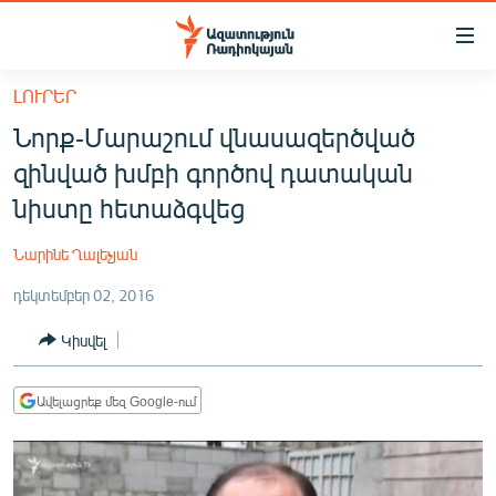
Մատչելիության
հղումներ
Անցնել
ԼՈՒՐԵՐ
հիմնական
ԱԶԱՏՈՒԹՅՈՒՆ TV
Նորք-Մարաշում վնասազերծված
բովանդակությանը
ՀԱՅԱՍՏԱՆ
Անցնել
զինված խմբի գործով դատական
հիմնական
ՔԱՂԱՔԱԿԱՆ
նիստը հետաձգվեց
մենյուին
ԸՆՏՐՈՒԹՅՈՒՆՆԵՐ 2026
Որոնում
Նարինե Ղալեչյան
ԻՐԱՎՈՒՆՔ
դեկտեմբեր 02, 2016
ՀԱՍԱՐԱԿՈՒԹՅՈՒՆ
Կիսվել
ՏՆՏԵՍՈՒԹՅՈՒՆ
ՂԱՐԱԲԱՂ
Ավելացրեք մեզ Google-ում
ՊԱՏԵՐԱԶՄԻ 6 ՇԱԲԱԹՆԵՐԸ
ՏԱՐԱԾԱՇՐՋԱՆ