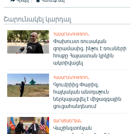
Կիսվել
Հետևեք մեզ
Շարունակել կարդալ
ՀԱՍԱՐԱԿՈՒԹՅՈՒՆ
Փախուստ ռուսական
զորամասից. ինչու է ռուսների
հոսքը Հայաստան կրկին
ակտիվացել
ՀԱՍԱՐԱԿՈՒԹՅՈՒՆ
Գյումրիից Փարիզ․
հայկական անօդաչուն
ներկայացվել է միջազգային
ցուցահանդեսում
ՏԱՐԱԾԱՇՐՋԱՆ
Վաշինգտոնյան