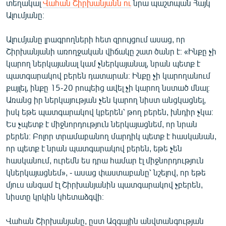
տեղակալ
Վահան Շիրխանյանն ու
նրա պաշտպան Հայկ
English
Ալումյանը։
Русский
Ալումյանը լրագրողների հետ զրույցում ասաց, որ
Շիրխանյանի առողջական վիճակը շատ ծանր է։ «Ինքը չի
ՀԵՏԵՎԵՔ ՄԵԶ
կարող ներկայանալ կամ չներկայանալ, նրան պետք է
պատգարակով բերեն դատարան։ Ինքը չի կարողանում
քայլել, ինքը 15-20 րոպեից ավել չի կարող նստած մնալ։
Առանց իր ներկայության չեն կարող նիստ անցկացնել,
իսկ եթե պատգարակով կբերեն՝ թող բերեն, խնդիր չկա։
«Ազատության» բոլոր կայքերը
Ես չպետք է միջնորդություն ներկայացնեմ, որ նրան
բերեն։ Բոլոր տրամաբանող մարդիկ պետք է հասկանան,
որ պետք է նրան պատգարակով բերեն, եթե չեն
հասկանում, ուրեմն ես դրա համար էլ միջնորդություն
կներկայացնեմ», - ասաց փաստաբանը՝ նշելով, որ եթե
մյուս անգամ էլ Շիրխանյանին պատգարակով չբերեն,
նիստը կրկին կհետաձգվի։
Վահան Շիրխանյանը, ըստ Ազգային անվտանգության