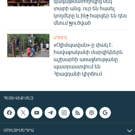
գագաթնաժողովից մեկ
տարի անց. ուր են հասել
կողմերը և ինչ հարցեր են դեռ
մնում չլուծված
ՍՊՈՐՏ
«Օլիմպավան»-ը փակ է.
հավաքականի մարզիկներն
աշխարհի առաջնությանը
պատրաստվում են
Հրազդանի կիրճում
ՀԵՏԵՎԵՔ ՄԵԶ
ՄՈՒԼՏԻՄԵԴԻԱ