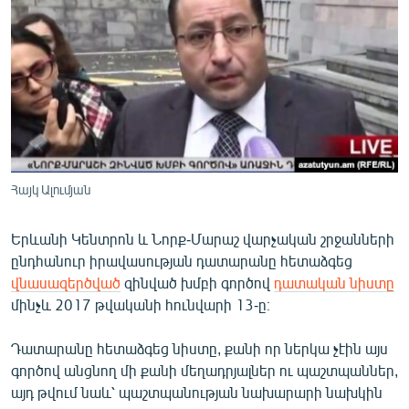
ՄԻՋԱԶԳԱՅԻՆ
ՄՇԱԿՈՒՅԹ
ՍՊՈՐՏ
ՄԵԿՆԱԲԱՆՈՒԹՅՈՒՆ
ՏՏ ԵՒ ԻՆՏԵՐՆԵՏ
ԿՈՐՈՆԱՎԻՐՈՒՍ
Հայկ Ալումյան
ԱՐԽԻՎ
Երևանի Կենտրոն և Նորք-Մարաշ վարչական շրջանների
ՏԵՍԱՆՅՈՒԹԵՐ
ընդհանուր իրավասության դատարանը հետաձգեց
ԲԱՆԱՎԵՃ
վնասազերծված
զինված խմբի գործով
դատական նիստը
մինչև 2017 թվականի հունվարի 13-ը։
ՁԳՏԵԼՈՎ ԼԱՎԱԳՈՒՅՆԻՆ
ՓՈԴՔԱՍԹ
Դատարանը հետաձգեց նիստը, քանի որ ներկա չէին այս
գործով անցնող մի քանի մեղադրյալներ ու պաշտպաններ,
այդ թվում նաև՝ պաշտպանության նախարարի նախկին
Հայերեն