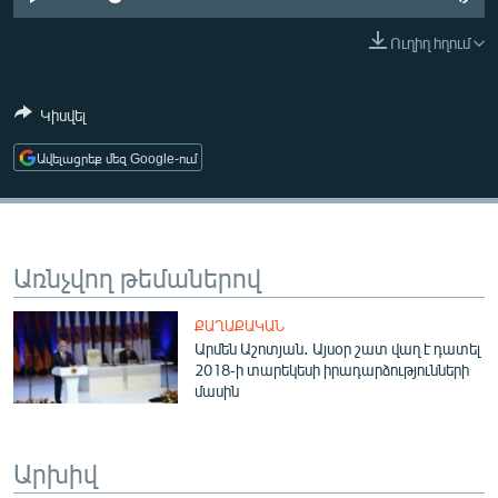
ՄԻՋԱԶԳԱՅԻՆ
Ուղիղ հղում
ՄՇԱԿՈՒՅԹ
ՍՊՈՐՏ
Կիսվել
ՄԵԿՆԱԲԱՆՈՒԹՅՈՒՆ
Ավելացրեք մեզ Google-ում
ՏՏ ԵՒ ԻՆՏԵՐՆԵՏ
ԿՈՐՈՆԱՎԻՐՈՒՍ
ԱՐԽԻՎ
Առնչվող թեմաներով
ՏԵՍԱՆՅՈՒԹԵՐ
ՔԱՂԱՔԱԿԱՆ
ԲԱՆԱՎԵՃ
Արմեն Աշոտյան․ Այսօր շատ վաղ է դատել
2018-ի տարեկեսի իրադարձությունների
ՁԳՏԵԼՈՎ ԼԱՎԱԳՈՒՅՆԻՆ
մասին
ՓՈԴՔԱՍԹ
Արխիվ
Հայերեն