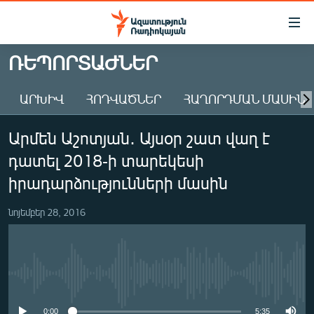
Մատչելիության
հղումներ
Անցնել
ՌԵՊՈՐՏԱԺՆԵՐ
հիմնական
ԱԶԱՏՈՒԹՅՈՒՆ TV
բովանդակությանը
ԱՐԽԻՎ
ՀՈԴՎԱԾՆԵՐ
ՀԱՂՈՐԴՄԱՆ ՄԱՍԻՆ
ՀԱՅԱՍՏԱՆ
Անցնել
հիմնական
ՔԱՂԱՔԱԿԱՆ
Արմեն Աշոտյան․ Այսօր շատ վաղ է
մենյուին
ԸՆՏՐՈՒԹՅՈՒՆՆԵՐ 2026
Որոնում
դատել 2018-ի տարեկեսի
ԻՐԱՎՈՒՆՔ
իրադարձությունների մասին
ՀԱՍԱՐԱԿՈՒԹՅՈՒՆ
նոյեմբեր 28, 2016
ՏՆՏԵՍՈՒԹՅՈՒՆ
ՂԱՐԱԲԱՂ
ՊԱՏԵՐԱԶՄԻ 6 ՇԱԲԱԹՆԵՐԸ
No media source currently available
ՏԱՐԱԾԱՇՐՋԱՆ
0:00
5:35