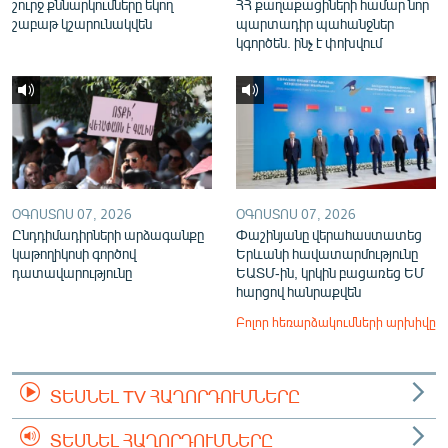
շուրջ քննարկումները եկող
ՀՀ քաղաքացիների համար նոր
շաբաթ կշարունակվեն
պարտադիր պահանջներ
կգործեն. ինչ է փոխվում
ՕԳՈՍՏՈՍ 07, 2026
ՕԳՈՍՏՈՍ 07, 2026
Ընդդիմադիրների արձագանքը
Փաշինյանը վերահաստատեց
կաթողիկոսի գործով
Երևանի հավատարմությունը
դատավարությունը
ԵԱՏՄ-ին, կրկին բացառեց ԵՄ
հարցով հանրաքվեն
Բոլոր հեռարձակումների արխիվը
ՏԵՍՆԵԼ TV ՀԱՂՈՐԴՈՒՄՆԵՐԸ
ՏԵՍՆԵԼ ՀԱՂՈՐԴՈՒՄՆԵՐԸ