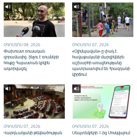
English
Русский
ՀԵՏԵՎԵՔ ՄԵԶ
ՕԳՈՍՏՈՍ 08, 2026
ՕԳՈՍՏՈՍ 07, 2026
Փախուստ ռուսական
«Օլիմպավան»-ը փակ է.
զորամասից. ինչու է ռուսների
հավաքականի մարզիկներն
հոսքը Հայաստան կրկին
աշխարհի առաջնությանը
ակտիվացել
պատրաստվում են Հրազդանի
«Ազատության» բոլոր կայքերը
կիրճում
ՕԳՈՍՏՈՍ 07, 2026
ՕԳՈՍՏՈՍ 07, 2026
Վարդևանյանի թեկնածության
Սեպտեմբերի 1-ից Մոսկվայում