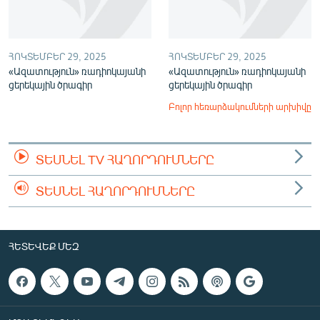
ՀՈԿՏԵՄԲԵՐ 29, 2025
ՀՈԿՏԵՄԲԵՐ 29, 2025
«Ազատություն» ռադիոկայանի
«Ազատություն» ռադիոկայանի
ցերեկային ծրագիր
ցերեկային ծրագիր
Բոլոր հեռարձակումների արխիվը
ՏԵՍՆԵԼ TV ՀԱՂՈՐԴՈՒՄՆԵՐԸ
ՏԵՍՆԵԼ ՀԱՂՈՐԴՈՒՄՆԵՐԸ
ՀԵՏԵՎԵՔ ՄԵԶ