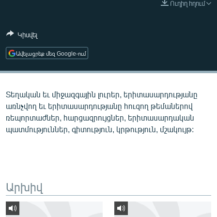
Ուղիղ հղում
ՄԻՋԱԶԳԱՅԻՆ
ՄՇԱԿՈՒՅԹ
Կիսվել
ՍՊՈՐՏ
Ավելացրեք մեզ Google-ում
ՄԵԿՆԱԲԱՆՈՒԹՅՈՒՆ
ՏՏ ԵՒ ԻՆՏԵՐՆԵՏ
Տեղական եւ միջազգային լուրեր, երիտասարդությանը
ԿՈՐՈՆԱՎԻՐՈՒՍ
առնչվող եւ երիտասարդությանը հուզող թեմաներով
ԱՐԽԻՎ
ռեպորտաժներ, հարցազրույցներ, երիտասարդական
պատմություններ, գիտություն, կրթություն, մշակույթ:
ՏԵՍԱՆՅՈՒԹԵՐ
ԲԱՆԱՎԵՃ
ՁԳՏԵԼՈՎ ԼԱՎԱԳՈՒՅՆԻՆ
ՓՈԴՔԱՍԹ
Արխիվ
Հայերեն