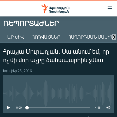
Մատչելիության
հղումներ
Անցնել
ՌԵՊՈՐՏԱԺՆԵՐ
հիմնական
ԱԶԱՏՈՒԹՅՈՒՆ TV
բովանդակությանը
ԱՐԽԻՎ
ՀՈԴՎԱԾՆԵՐ
ՀԱՂՈՐԴՄԱՆ ՄԱՍԻՆ
ՀԱՅԱՍՏԱՆ
Անցնել
հիմնական
ՔԱՂԱՔԱԿԱՆ
Հրաչյա Մուրադյան․ Սա անում եմ, որ
մենյուին
ԸՆՏՐՈՒԹՅՈՒՆՆԵՐ 2026
Որոնում
ոչ մի մոր աչքը ճանապարհին չմնա
ԻՐԱՎՈՒՆՔ
նոյեմբեր 25, 2016
ՀԱՍԱՐԱԿՈՒԹՅՈՒՆ
ՏՆՏԵՍՈՒԹՅՈՒՆ
ՂԱՐԱԲԱՂ
No media source currently available
ՊԱՏԵՐԱԶՄԻ 6 ՇԱԲԱԹՆԵՐԸ
0:00
4:48
ՏԱՐԱԾԱՇՐՋԱՆ