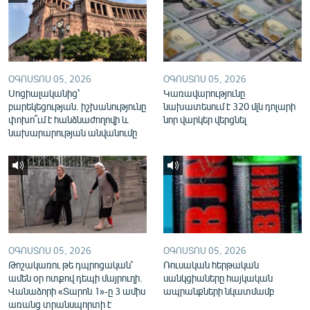
English
Русский
ՀԵՏԵՎԵՔ ՄԵԶ
ՕԳՈՍՏՈՍ 05, 2026
ՕԳՈՍՏՈՍ 05, 2026
Սոցիալականից՝
Կառավարությունը
բարեկեցության. իշխանությունը
նախատեսում է 320 մլն դոլարի
փոխո՞ւմ է հանձնաժողովի և
նոր վարկեր վերցնել
նախարարության անվանումը
«Ազատության» բոլոր կայքերը
ՕԳՈՍՏՈՍ 05, 2026
ՕԳՈՍՏՈՍ 05, 2026
Թոշակառու թե դպրոցական՝
Ռուսական հերթական
ամեն օր ոտքով դեպի մայրուղի.
սանկցիաները հայկական
Վանաձորի «Տարոն 1»-ը 3 ամիս
ապրանքների նկատմամբ
առանց տրանսպորտի է