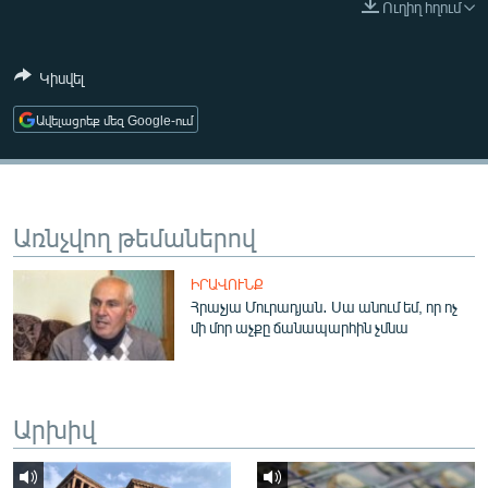
Ուղիղ հղում
ՄԻՋԱԶԳԱՅԻՆ
ՄՇԱԿՈՒՅԹ
Կիսվել
ՍՊՈՐՏ
Ավելացրեք մեզ Google-ում
ՄԵԿՆԱԲԱՆՈՒԹՅՈՒՆ
ՏՏ ԵՒ ԻՆՏԵՐՆԵՏ
ԿՈՐՈՆԱՎԻՐՈՒՍ
Առնչվող թեմաներով
ԱՐԽԻՎ
ԻՐԱՎՈՒՆՔ
ՏԵՍԱՆՅՈՒԹԵՐ
Հրաչյա Մուրադյան․ Սա անում եմ, որ ոչ
մի մոր աչքը ճանապարհին չմնա
ԲԱՆԱՎԵՃ
ՁԳՏԵԼՈՎ ԼԱՎԱԳՈՒՅՆԻՆ
ՓՈԴՔԱՍԹ
Արխիվ
Հայերեն