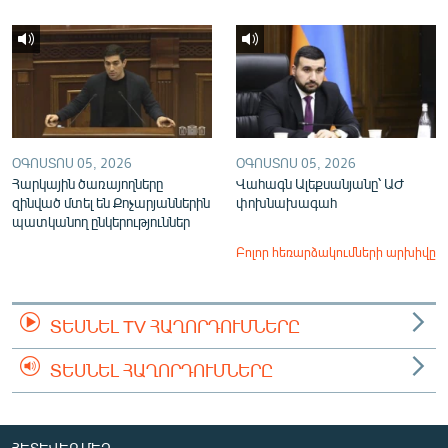
ՕԳՈՍՏՈՍ 05, 2026
ՕԳՈՍՏՈՍ 05, 2026
Հարկային ծառայողները
Վահագն Ալեքսանյանը՝ ԱԺ
զինված մտել են Քոչարյաններին
փոխնախագահ
պատկանող ընկերություններ
Բոլոր հեռարձակումների արխիվը
ՏԵՍՆԵԼ TV ՀԱՂՈՐԴՈՒՄՆԵՐԸ
ՏԵՍՆԵԼ ՀԱՂՈՐԴՈՒՄՆԵՐԸ
ՀԵՏԵՎԵՔ ՄԵԶ