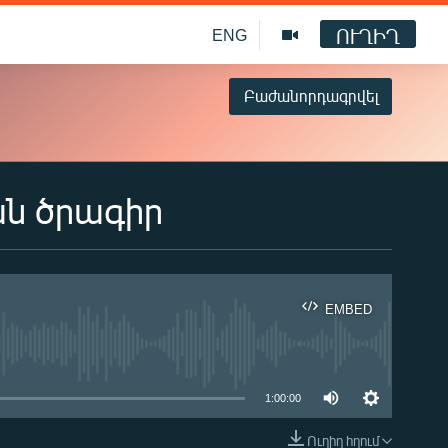
ՈՒՂԻՂ
ENG
Բաժանորդագրվել
ան ծրագիր
EMBED
ble
1:00:00
Ուղիղ հղում