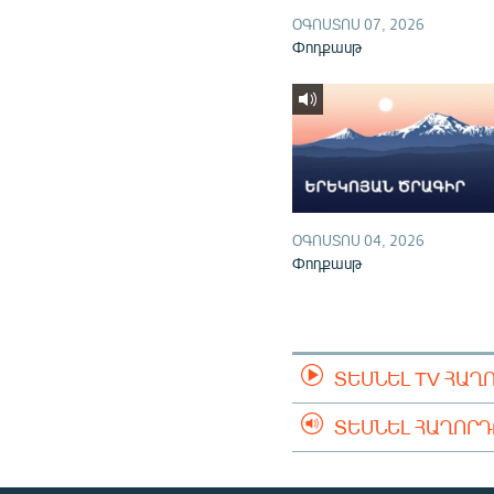
ՕԳՈՍՏՈՍ 07, 2026
Փոդքասթ
ՕԳՈՍՏՈՍ 04, 2026
Փոդքասթ
ՏԵՍՆԵԼ TV ՀԱՂ
ՏԵՍՆԵԼ ՀԱՂՈՐ