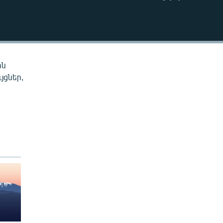
EMBED
ին
յցներ,