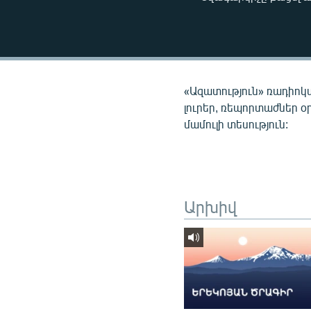
ՄԻՋԱԶԳԱՅԻՆ
ՄՇԱԿՈՒՅԹ
ՍՊՈՐՏ
ՄԵԿՆԱԲԱՆՈՒԹՅՈՒՆ
«Ազատություն» ռադիոկ
ՏՏ ԵՒ ԻՆՏԵՐՆԵՏ
լուրեր, ռեպորտաժներ օ
մամուլի տեսություն:
ԿՈՐՈՆԱՎԻՐՈՒՍ
ԱՐԽԻՎ
ՏԵՍԱՆՅՈՒԹԵՐ
ԲԱՆԱՎԵՃ
Արխիվ
ՁԳՏԵԼՈՎ ԼԱՎԱԳՈՒՅՆԻՆ
ՓՈԴՔԱՍԹ