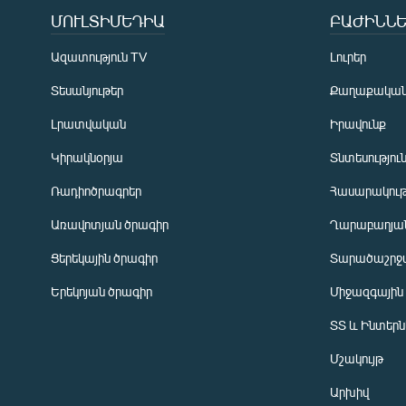
ՄՈՒԼՏԻՄԵԴԻԱ
ԲԱԺԻՆՆԵ
Ազատություն TV
Լուրեր
Տեսանյութեր
Քաղաքակա
Լրատվական
Իրավունք
Կիրակնօրյա
Տնտեսությու
Ռադիոծրագրեր
Հասարակութ
Առավոտյան ծրագիր
Ղարաբաղյան
Ցերեկային ծրագիր
Տարածաշրջ
Հայերեն
Երեկոյան ծրագիր
Միջազգային
English
ՏՏ և Ինտեր
Русский
Մշակույթ
ՀԵՏԵՎԵՔ ՄԵԶ
Արխիվ