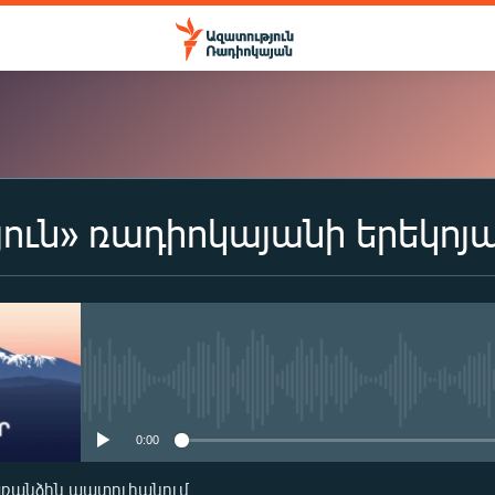
ուն» ռադիոկայանի երեկոյ
ԲԱԺԱՆՈՐԴԱԳՐՎԵԼ
Apple Podcasts
Spotify
No media source currently availa
0:00
Բաժանորդագրվել
առանձին պատուհանում