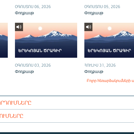
ՕԳՈՍՏՈՍ 06, 2026
ՕԳՈՍՏՈՍ 05, 2026
Փոդքասթ
Փոդքասթ
ՕԳՈՍՏՈՍ 03, 2026
ՀՈՒԼԻՍ 31, 2026
Փոդքասթ
Փոդքասթ
Բոլոր հեռարձակումների 
ՈՐԴՈՒՄՆԵՐԸ
ԴՈՒՄՆԵՐԸ