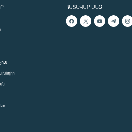
Ր
ՀԵՏԵՎԵՔ ՄԵԶ
ն
ն
յուն
 խնդիր
ան
նետ