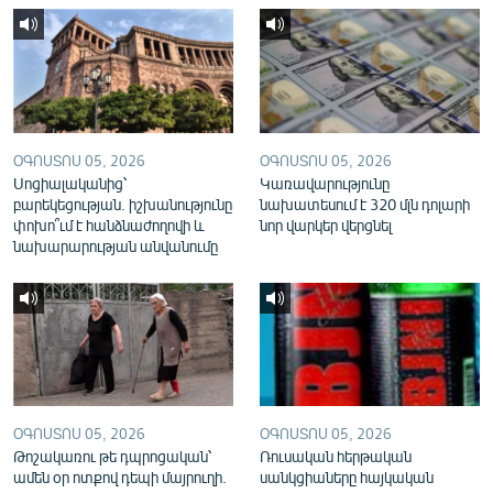
English
Русский
ՀԵՏԵՎԵՔ ՄԵԶ
ՕԳՈՍՏՈՍ 05, 2026
ՕԳՈՍՏՈՍ 05, 2026
Սոցիալականից՝
Կառավարությունը
բարեկեցության. իշխանությունը
նախատեսում է 320 մլն դոլարի
փոխո՞ւմ է հանձնաժողովի և
նոր վարկեր վերցնել
նախարարության անվանումը
«Ազատության» բոլոր կայքերը
ՕԳՈՍՏՈՍ 05, 2026
ՕԳՈՍՏՈՍ 05, 2026
Թոշակառու թե դպրոցական՝
Ռուսական հերթական
ամեն օր ոտքով դեպի մայրուղի.
սանկցիաները հայկական