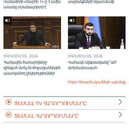
Վանաձորի «Տարոն 1»-ը 3 ամիս
ապրանքների նկատմամբ
առանց տրանսպորտի է
ՕԳՈՍՏՈՍ 05, 2026
ՕԳՈՍՏՈՍ 05, 2026
Հարկային ծառայողները
Վահագն Ալեքսանյանը՝ ԱԺ
զինված մտել են Քոչարյաններին
փոխնախագահ
պատկանող ընկերություններ
Բոլոր հեռարձակումների արխիվը
ՏԵՍՆԵԼ TV ՀԱՂՈՐԴՈՒՄՆԵՐԸ
ՏԵՍՆԵԼ ՀԱՂՈՐԴՈՒՄՆԵՐԸ