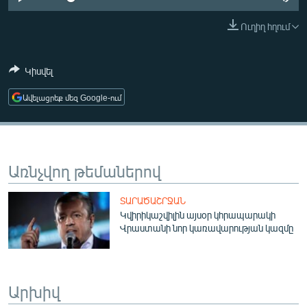
ՄԻՋԱԶԳԱՅԻՆ
Ուղիղ հղում
ՄՇԱԿՈՒՅԹ
ՍՊՈՐՏ
Կիսվել
ՄԵԿՆԱԲԱՆՈՒԹՅՈՒՆ
Ավելացրեք մեզ Google-ում
ՏՏ ԵՒ ԻՆՏԵՐՆԵՏ
ԿՈՐՈՆԱՎԻՐՈՒՍ
ԱՐԽԻՎ
Առնչվող թեմաներով
ՏԵՍԱՆՅՈՒԹԵՐ
ՏԱՐԱԾԱՇՐՋԱՆ
ԲԱՆԱՎԵՃ
Կվիրիկաշվիլին այսօր կհրապարակի
Վրաստանի նոր կառավարության կազմը
ՁԳՏԵԼՈՎ ԼԱՎԱԳՈՒՅՆԻՆ
ՓՈԴՔԱՍԹ
Արխիվ
Հայերեն