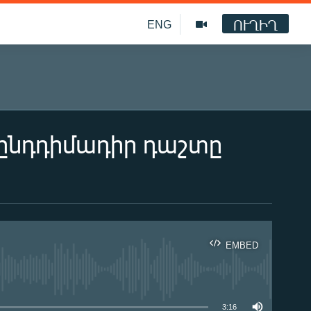
ՈՒՂԻՂ
ENG
 ընդդիմադիր դաշտը
EMBED
ble
3:16