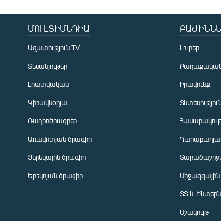
ՄՈՒԼՏԻՄԵԴԻԱ
ԲԱԺԻՆՆԵ
Ազատություն TV
Լուրեր
Տեսանյութեր
Քաղաքակա
Լրատվական
Իրավունք
Կիրակնօրյա
Տնտեսությու
Ռադիոծրագրեր
Հասարակութ
Առավոտյան ծրագիր
Ղարաբաղյան
Ցերեկային ծրագիր
Տարածաշրջ
Հայերեն
Երեկոյան ծրագիր
Միջազգային
English
ՏՏ և Ինտեր
Русский
Մշակույթ