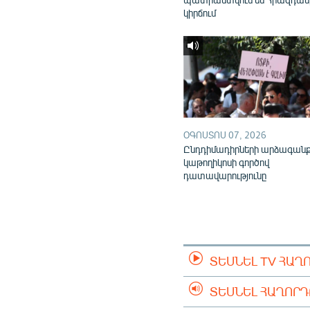
կիրճում
ՕԳՈՍՏՈՍ 07, 2026
Ընդդիմադիրների արձագան
կաթողիկոսի գործով
դատավարությունը
ՏԵՍՆԵԼ TV ՀԱՂ
ՏԵՍՆԵԼ ՀԱՂՈՐ