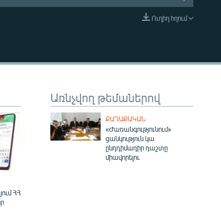
Ուղիղ հղում
EMBED
Առնչվող թեմաներով
ՔԱՂԱՔԱԿԱՆ
«Ժառանգությունում»
ցանկություն կա
ընդդիմադիր դաշտը
միավորելու
ում ՀՀ
ր