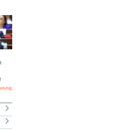
է
մ
արխիվը