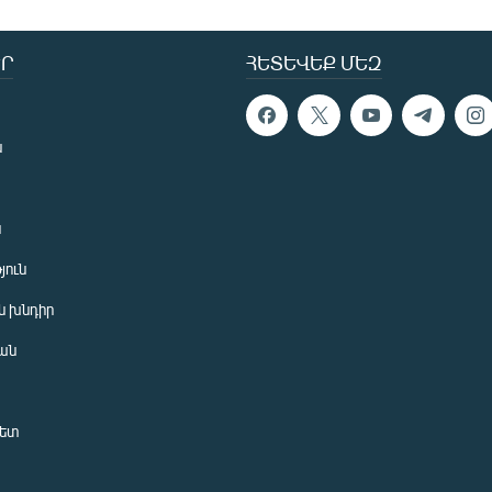
Ր
ՀԵՏԵՎԵՔ ՄԵԶ
ն
ն
յուն
 խնդիր
ան
նետ