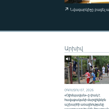
ՄԻՋԱԶԳԱՅԻՆ
ՄՇԱԿՈՒՅԹ
Նվագարկիչը բացել 
ՍՊՈՐՏ
ՄԵԿՆԱԲԱՆՈՒԹՅՈՒՆ
ՏՏ ԵՒ ԻՆՏԵՐՆԵՏ
ԿՈՐՈՆԱՎԻՐՈՒՍ
Արխիվ
ԱՐԽԻՎ
ՏԵՍԱՆՅՈՒԹԵՐ
ԲԱՆԱՎԵՃ
ՁԳՏԵԼՈՎ ԼԱՎԱԳՈՒՅՆԻՆ
ՓՈԴՔԱՍԹ
ՕԳՈՍՏՈՍ 07, 2026
«Օլիմպավան»-ը փակ է.
հավաքականի մարզիկներն
աշխարհի առաջնությանը
պատրաստվում են Հրազդան