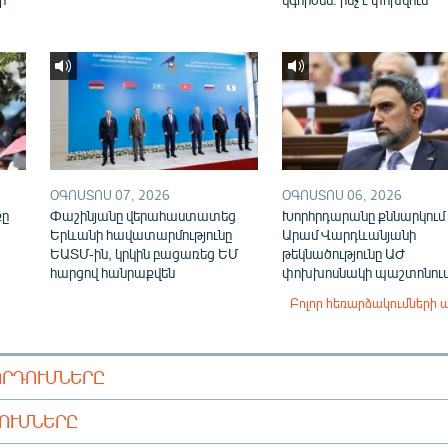
ՕԳՈՍՏՈՍ 07, 2026
ՕԳՈՍՏՈՍ 06, 2026
քը
Փաշինյանը վերահաստատեց
Խորհրդարանը քննարկում 
Երևանի հավատարմությունը
Արամ Վարդևանյանի
ԵԱՏՄ-ին, կրկին բացառեց ԵՄ
թեկնածությունը ԱԺ
հարցով հանրաքվեն
փոխխոսնակի պաշտոնու
Բոլոր հեռարձակումների 
ՈՐԴՈՒՄՆԵՐԸ
ԴՈՒՄՆԵՐԸ