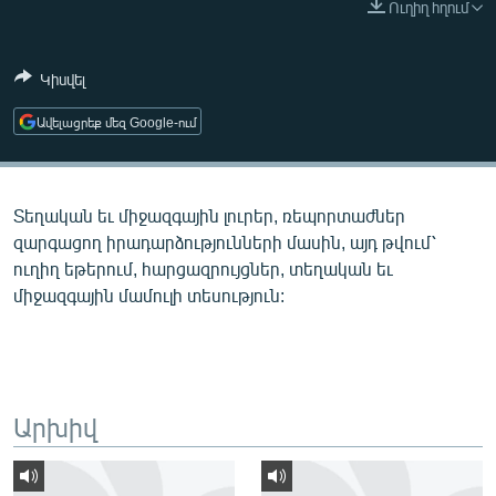
Ուղիղ հղում
ՄԻՋԱԶԳԱՅԻՆ
ՄՇԱԿՈՒՅԹ
Կիսվել
ՍՊՈՐՏ
Ավելացրեք մեզ Google-ում
ՄԵԿՆԱԲԱՆՈՒԹՅՈՒՆ
ՏՏ ԵՒ ԻՆՏԵՐՆԵՏ
Տեղական եւ միջազգային լուրեր, ռեպորտաժներ
ԿՈՐՈՆԱՎԻՐՈՒՍ
զարգացող իրադարձությունների մասին, այդ թվում՝
ԱՐԽԻՎ
ուղիղ եթերում, հարցազրույցներ, տեղական եւ
միջազգային մամուլի տեսություն:
ՏԵՍԱՆՅՈՒԹԵՐ
ԲԱՆԱՎԵՃ
ՁԳՏԵԼՈՎ ԼԱՎԱԳՈՒՅՆԻՆ
ՓՈԴՔԱՍԹ
Արխիվ
Հայերեն