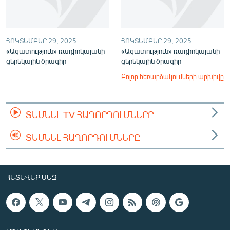
ՀՈԿՏԵՄԲԵՐ 29, 2025
ՀՈԿՏԵՄԲԵՐ 29, 2025
«Ազատություն» ռադիոկայանի
«Ազատություն» ռադիոկայանի
ցերեկային ծրագիր
ցերեկային ծրագիր
Բոլոր հեռարձակումների արխիվը
ՏԵՍՆԵԼ TV ՀԱՂՈՐԴՈՒՄՆԵՐԸ
ՏԵՍՆԵԼ ՀԱՂՈՐԴՈՒՄՆԵՐԸ
ՀԵՏԵՎԵՔ ՄԵԶ