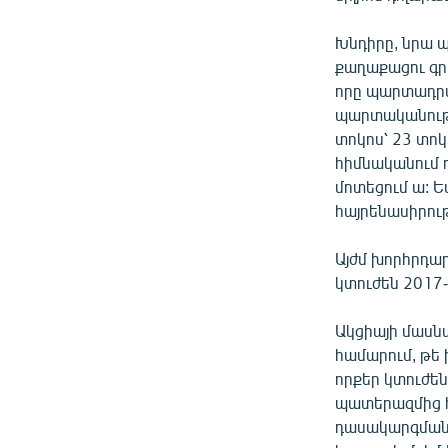
Խնդիրը, նրա պ
քաղաքացու գրպ
որը պարտադրվա
պարտականությ
տոկոս՝ 23 տոկ
հիմնականում ո
մոտեցում ա: Ե
հայրենասիրու
Այժմ խորհրդար
կտուժեն 2017-
Ակցիայի մասն
համարում, թե 
որքեր կտուժեն
պատերազմից հ
դասակարգման մ