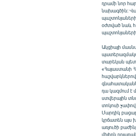
դրամի նոր հա
նախագծին: Վա
պաշտոնյաների
օժտված նաև հ
պաշտոնյաների
Ակցիայի մասնա
պատերազմական
տարեկան պետք 
«Հայաստանի Հ
հաշվարկներով
գնահատականներ
դա կազմում է 
ստվերային տնտ
տոկոսի չափով 
Մարդիկ բացար
կրճատեն այս խ
առյուծի բաժինը
միլիոն դոլարա