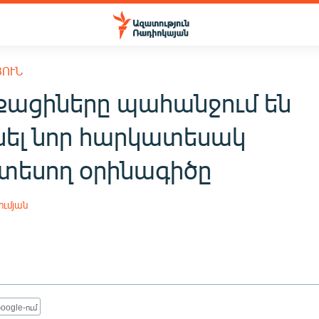
ՅՈՒՆ
ացիները պահանջում են
ւնել նոր հարկատեսակ
եսող օրինագիծը
ւմյան
oogle-ում