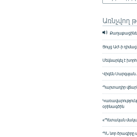
Առնչվող 
Քաղաքացիներ
Ցույց ԱԺ-ի դիմա
Մեկնարկել է խո
Վիգեն Սարգսյան․
Պարտադիր վճարնե
Կառավարությունը
օրինագծին
«Պետական մակար
ՊՆ նոր ծրագիրը