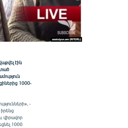
աքվել էին
մտած
մություն
իներից 1000-
թյունների», -
 իրենց
 և վիրավոր
եցնել 1000