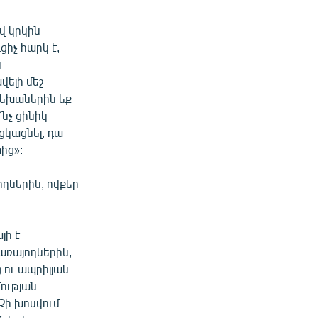
վ կրկին
ցիչ հարկ է,
ն
ելի մեշ
րեխաներին եք
՜նչ ցինիկ
ցկացնել, դա
ից»:
ողներին, ովքեր
լի է
առայողներին,
 ու ապրիլյան
ության
Չի խոսվում