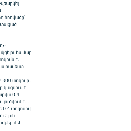
քվեարկել
ն
դ հոդվածը՝
րստացած
ոչ-
կցելու համար
ոկոսն է․ -
ենահամեստ
ք 300 տոկոսը․
ը կազմում է
արվա 0.4
լուծվում է․․․
 0.4 տոկոսով
սության
 ովքեր մեկ