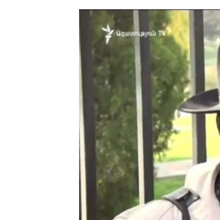
ՄԻՋԱԶԳԱՅԻՆ
ՄՇԱԿՈՒՅԹ
ՍՊՈՐՏ
ՄԵԿՆԱԲԱՆՈՒԹՅՈՒՆ
ՏՏ ԵՒ ԻՆՏԵՐՆԵՏ
ԿՈՐՈՆԱՎԻՐՈՒՍ
ԱՐԽԻՎ
ՏԵՍԱՆՅՈՒԹԵՐ
ԲԱՆԱՎԵՃ
ՁԳՏԵԼՈՎ ԼԱՎԱԳՈՒՅՆԻՆ
ՓՈԴՔԱՍԹ