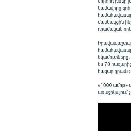
երրորդ խմբի [
կամավորը զոհ
համահավասարա
մասնակցին ինչ
դրամական որև
Իրավապաշտպան
համահավասար 
եկամուտները․ 
ես 70 հազարից
հազար դրամ»:
«1000 ամոթ» 
առաջիկայում շ