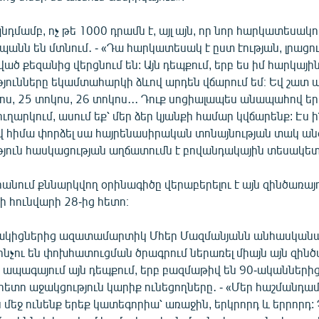
նդմամբ, ոչ թե 1000 դրամն է, այլ այն, որ նոր հարկատեսակո
անն են մտնում․ - «Դա հարկատեսակ է ըստ էության, լրացու
ծ քեզանից վերցնում են: Այն դեպքում, երբ ես իմ հարկայի
ունները եկամտահարկի ձևով արդեն վճարում եմ։ Եվ շատ ավ
ոս, 25 տոկոս, 26 տոկոս․․․ Դուք սոցիալապես անապահով ե
ւղարկում, ասում եք՝ մեր ձեր կյանքի համար կվճարենք: Էս ի
վ հիմա փորձել սա հայրենասիրական տոնայնության տակ ան
թյուն հասկացության աղճատումն է բովանդակային տեսակետ
անում քննարկվող օրինագիծը վերաբերելու է այն զինծառայ
ի հունվարի 28-ից հետո։
ակիցներից ազատամարտիկ Մհեր Մազմանյանն անհասկանա
ինչու են փոխհատուցման ծրագրում ներառել միայն այն զինծ
 ապագայում այն դեպքում, երբ բազմաթիվ են 90-ականներից
ետո աջակցություն կարիք ունեցողները․ - «Մեր հաշմանդամ
եջ ունենք երեք կատեգորիա՝ առաջին, երկրորդ և երրորդ: 