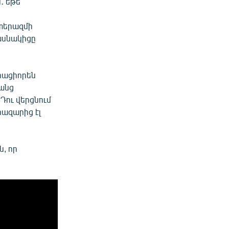
․ եթե
ատերազմի
մասնակիցը
րացիորեն
րանց
Դու վերցնում
հազարից էլ
, որ