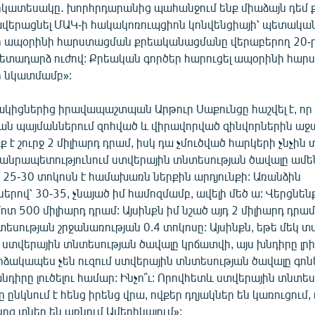
րկատեսակը․ խորհրդարանից պահանջում ենք միաձայն դեմ 
վերացնել ՄԱԿ-ի հակակոռուպցիոն կոնվենցիայի՝ պետակա
 ապօրինի հարստացման քրեականացմանը վերաբերող 20-ր
ետադարձ ուժով: Քրեական գործեր հարուցել ապօրինի հա
 նկատմամբ»:
կիցներից իրավապաշտպան Արթուր Սաքունցը հաշվել է, որ 
 պայմաններում զոհված և վիրավորված զինվորներին աջա
է շուրջ 2 միլիարդ դրամ, իսկ դա չմուծված հարկերի չնչին տ
անրապետությունում ստվերային տնտեսության ծավալը ամ
 25-30 տոկոսն է համախառն ներքին արդյունքի: Առանձին
ով՝ 30-35, չնայած իմ համոզմամբ, ավելի մեծ ա: Վերցնեն
մոտ 500 միլիարդ դրամ: Այսինքն իմ նշած այդ 2 միլիարդ դրամ
եսության շրջանառության 0.4 տոկոսը: Այսինքն, եթե մեկ տ
ստվերային տնտեսության ծավալը կրճատվի, այս խնդիրը լրիվ 
ձակապես չեն ուզում ստվերային տնտեսության ծավալը գոնե
նդիրը լուծելու համար: Ինչո՞ւ: Որովհետև ստվերային տնտե
 ընկնում է հենց իրենց վրա, ովքեր դղյակներ են կառուցում,
նոց տներ են առնում Ամերիկայում»: