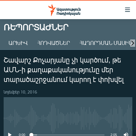
Մատչելիության
հղումներ
Անցնել
ՌԵՊՈՐՏԱԺՆԵՐ
հիմնական
ԱԶԱՏՈՒԹՅՈՒՆ TV
բովանդակությանը
ԱՐԽԻՎ
ՀՈԴՎԱԾՆԵՐ
ՀԱՂՈՐԴՄԱՆ ՄԱՍԻՆ
ՀԱՅԱՍՏԱՆ
Անցնել
հիմնական
ՔԱՂԱՔԱԿԱՆ
Շավարշ Քոչարյանը չի կարծում, թե
մենյուին
ԸՆՏՐՈՒԹՅՈՒՆՆԵՐ 2026
Որոնում
ԱՄՆ-ի քաղաքականությունը մեր
ԻՐԱՎՈՒՆՔ
տարածաշրջանում կարող է փոխվել
ՀԱՍԱՐԱԿՈՒԹՅՈՒՆ
նոյեմբեր 10, 2016
ՏՆՏԵՍՈՒԹՅՈՒՆ
ՂԱՐԱԲԱՂ
ՊԱՏԵՐԱԶՄԻ 6 ՇԱԲԱԹՆԵՐԸ
No media source currently available
ՏԱՐԱԾԱՇՐՋԱՆ
0:00
2:05