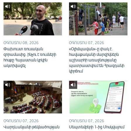
English
Русский
ՀԵՏԵՎԵՔ ՄԵԶ
ՕԳՈՍՏՈՍ 08, 2026
ՕԳՈՍՏՈՍ 07, 2026
Փախուստ ռուսական
«Օլիմպավան»-ը փակ է.
զորամասից. ինչու է ռուսների
հավաքականի մարզիկներն
հոսքը Հայաստան կրկին
աշխարհի առաջնությանը
ակտիվացել
պատրաստվում են Հրազդանի
«Ազատության» բոլոր կայքերը
կիրճում
ՕԳՈՍՏՈՍ 07, 2026
ՕԳՈՍՏՈՍ 07, 2026
Վարդևանյանի թեկնածության
Սեպտեմբերի 1-ից Մոսկվայում