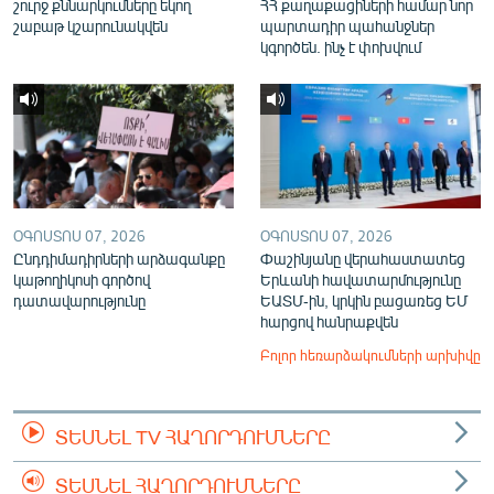
շուրջ քննարկումները եկող
ՀՀ քաղաքացիների համար նոր
շաբաթ կշարունակվեն
պարտադիր պահանջներ
կգործեն. ինչ է փոխվում
ՕԳՈՍՏՈՍ 07, 2026
ՕԳՈՍՏՈՍ 07, 2026
Ընդդիմադիրների արձագանքը
Փաշինյանը վերահաստատեց
կաթողիկոսի գործով
Երևանի հավատարմությունը
դատավարությունը
ԵԱՏՄ-ին, կրկին բացառեց ԵՄ
հարցով հանրաքվեն
Բոլոր հեռարձակումների արխիվը
ՏԵՍՆԵԼ TV ՀԱՂՈՐԴՈՒՄՆԵՐԸ
ՏԵՍՆԵԼ ՀԱՂՈՐԴՈՒՄՆԵՐԸ