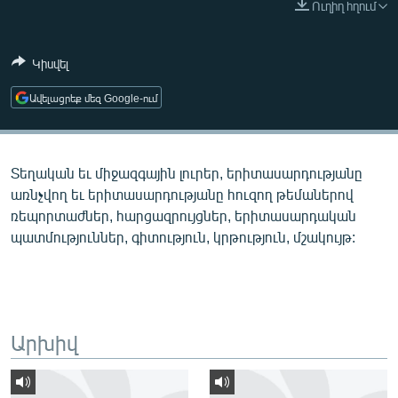
Ուղիղ հղում
ՄԻՋԱԶԳԱՅԻՆ
ՄՇԱԿՈՒՅԹ
Կիսվել
ՍՊՈՐՏ
Ավելացրեք մեզ Google-ում
ՄԵԿՆԱԲԱՆՈՒԹՅՈՒՆ
ՏՏ ԵՒ ԻՆՏԵՐՆԵՏ
Տեղական եւ միջազգային լուրեր, երիտասարդությանը
ԿՈՐՈՆԱՎԻՐՈՒՍ
առնչվող եւ երիտասարդությանը հուզող թեմաներով
ԱՐԽԻՎ
ռեպորտաժներ, հարցազրույցներ, երիտասարդական
պատմություններ, գիտություն, կրթություն, մշակույթ:
ՏԵՍԱՆՅՈՒԹԵՐ
ԲԱՆԱՎԵՃ
ՁԳՏԵԼՈՎ ԼԱՎԱԳՈՒՅՆԻՆ
ՓՈԴՔԱՍԹ
Արխիվ
Հայերեն