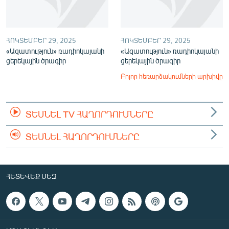
ՀՈԿՏԵՄԲԵՐ 29, 2025
ՀՈԿՏԵՄԲԵՐ 29, 2025
«Ազատություն» ռադիոկայանի
«Ազատություն» ռադիոկայանի
ցերեկային ծրագիր
ցերեկային ծրագիր
Բոլոր հեռարձակումների արխիվը
ՏԵՍՆԵԼ TV ՀԱՂՈՐԴՈՒՄՆԵՐԸ
ՏԵՍՆԵԼ ՀԱՂՈՐԴՈՒՄՆԵՐԸ
ՀԵՏԵՎԵՔ ՄԵԶ