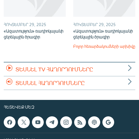
ՀՈԿՏԵՄԲԵՐ 29, 2025
ՀՈԿՏԵՄԲԵՐ 29, 2025
«Ազատություն» ռադիոկայանի
«Ազատություն» ռադիոկայանի
ցերեկային ծրագիր
ցերեկային ծրագիր
Բոլոր հեռարձակումների արխիվը
ՏԵՍՆԵԼ TV ՀԱՂՈՐԴՈՒՄՆԵՐԸ
ՏԵՍՆԵԼ ՀԱՂՈՐԴՈՒՄՆԵՐԸ
ՀԵՏԵՎԵՔ ՄԵԶ