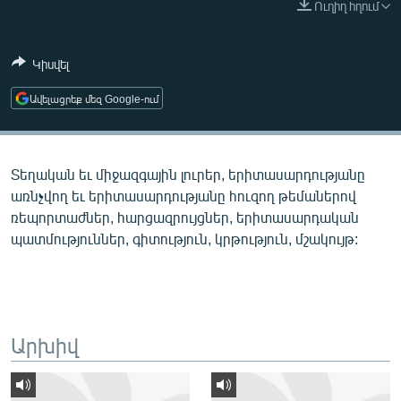
Ուղիղ հղում
ՄԻՋԱԶԳԱՅԻՆ
ՄՇԱԿՈՒՅԹ
Կիսվել
ՍՊՈՐՏ
Ավելացրեք մեզ Google-ում
ՄԵԿՆԱԲԱՆՈՒԹՅՈՒՆ
ՏՏ ԵՒ ԻՆՏԵՐՆԵՏ
Տեղական եւ միջազգային լուրեր, երիտասարդությանը
ԿՈՐՈՆԱՎԻՐՈՒՍ
առնչվող եւ երիտասարդությանը հուզող թեմաներով
ԱՐԽԻՎ
ռեպորտաժներ, հարցազրույցներ, երիտասարդական
պատմություններ, գիտություն, կրթություն, մշակույթ:
ՏԵՍԱՆՅՈՒԹԵՐ
ԲԱՆԱՎԵՃ
ՁԳՏԵԼՈՎ ԼԱՎԱԳՈՒՅՆԻՆ
ՓՈԴՔԱՍԹ
Արխիվ
Հայերեն