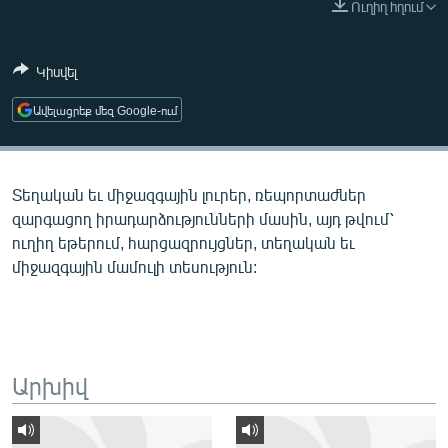
Ուղիղ հղում
ՄԻՋԱԶԳԱՅԻՆ
ՄՇԱԿՈՒՅԹ
Կիսվել
ՍՊՈՐՏ
Ավելացրեք մեզ Google-ում
ՄԵԿՆԱԲԱՆՈՒԹՅՈՒՆ
ՏՏ ԵՒ ԻՆՏԵՐՆԵՏ
Տեղական եւ միջազգային լուրեր, ռեպորտաժներ
ԿՈՐՈՆԱՎԻՐՈՒՍ
զարգացող իրադարձությունների մասին, այդ թվում՝
ԱՐԽԻՎ
ուղիղ եթերում, հարցազրույցներ, տեղական եւ
միջազգային մամուլի տեսություն:
ՏԵՍԱՆՅՈՒԹԵՐ
ԲԱՆԱՎԵՃ
ՁԳՏԵԼՈՎ ԼԱՎԱԳՈՒՅՆԻՆ
ՓՈԴՔԱՍԹ
Արխիվ
Հայերեն