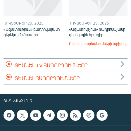
ՀՈԿՏԵՄԲԵՐ 29, 2025
ՀՈԿՏԵՄԲԵՐ 29, 2025
«Ազատություն» ռադիոկայանի
«Ազատություն» ռադիոկայանի
ցերեկային ծրագիր
ցերեկային ծրագիր
Բոլոր հեռարձակումների արխիվը
ՏԵՍՆԵԼ TV ՀԱՂՈՐԴՈՒՄՆԵՐԸ
ՏԵՍՆԵԼ ՀԱՂՈՐԴՈՒՄՆԵՐԸ
ՀԵՏԵՎԵՔ ՄԵԶ