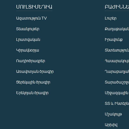
ՄՈՒԼՏԻՄԵԴԻԱ
ԲԱԺԻՆՆԵ
Ազատություն TV
Լուրեր
Տեսանյութեր
Քաղաքակա
Լրատվական
Իրավունք
Կիրակնօրյա
Տնտեսությու
Ռադիոծրագրեր
Հասարակութ
Առավոտյան ծրագիր
Ղարաբաղյան
Ցերեկային ծրագիր
Տարածաշրջ
Հայերեն
Երեկոյան ծրագիր
Միջազգային
English
ՏՏ և Ինտեր
Русский
Մշակույթ
ՀԵՏԵՎԵՔ ՄԵԶ
Արխիվ