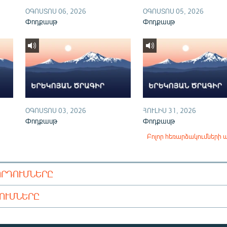
ՕԳՈՍՏՈՍ 06, 2026
ՕԳՈՍՏՈՍ 05, 2026
Փոդքասթ
Փոդքասթ
ՕԳՈՍՏՈՍ 03, 2026
ՀՈՒԼԻՍ 31, 2026
Փոդքասթ
Փոդքասթ
Բոլոր հեռարձակումների 
ՈՐԴՈՒՄՆԵՐԸ
ԴՈՒՄՆԵՐԸ