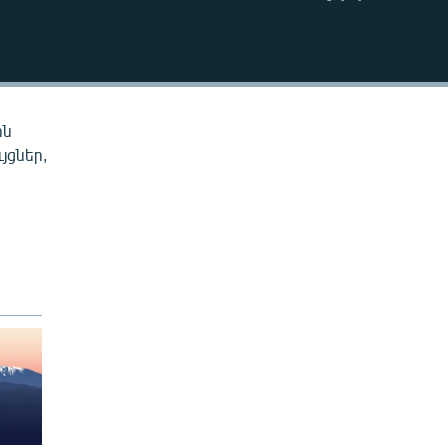
EMBED
ին
յցներ,