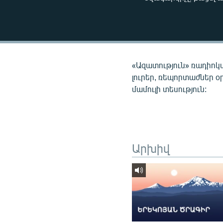
ՄԻՋԱԶԳԱՅԻՆ
ՄՇԱԿՈՒՅԹ
ՍՊՈՐՏ
ՄԵԿՆԱԲԱՆՈՒԹՅՈՒՆ
«Ազատություն» ռադիոկ
ՏՏ ԵՒ ԻՆՏԵՐՆԵՏ
լուրեր, ռեպորտաժներ օ
մամուլի տեսություն:
ԿՈՐՈՆԱՎԻՐՈՒՍ
ԱՐԽԻՎ
ՏԵՍԱՆՅՈՒԹԵՐ
ԲԱՆԱՎԵՃ
Արխիվ
ՁԳՏԵԼՈՎ ԼԱՎԱԳՈՒՅՆԻՆ
ՓՈԴՔԱՍԹ