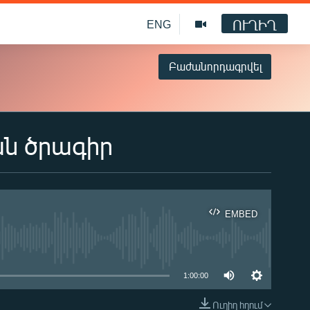
ՈՒՂԻՂ
ENG
Բաժանորդագրվել
ան ծրագիր
EMBED
ble
1:00:00
Ուղիղ հղում