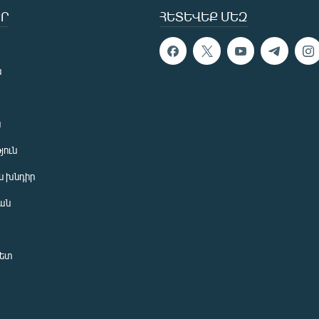
Ր
ՀԵՏԵՎԵՔ ՄԵԶ
ն
ն
յուն
 խնդիր
ան
նետ