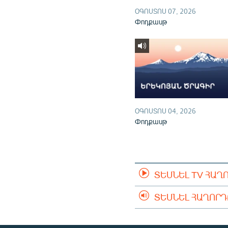
ՕԳՈՍՏՈՍ 07, 2026
Փոդքասթ
ՕԳՈՍՏՈՍ 04, 2026
Փոդքասթ
ՏԵՍՆԵԼ TV ՀԱՂ
ՏԵՍՆԵԼ ՀԱՂՈՐ