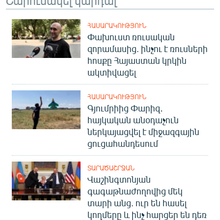
ՀԱՍԱՐԱԿՈՒԹՅՈՒՆ
Փախուստ ռուսական
զորամասից. ինչու է ռուսների
հոսքը Հայաստան կրկին
ակտիվացել
ՀԱՍԱՐԱԿՈՒԹՅՈՒՆ
Գյումրիից Փարիզ․
հայկական անօդաչուն
ներկայացվել է միջազգային
ցուցահանդեսում
ՏԱՐԱԾԱՇՐՋԱՆ
Վաշինգտոնյան
գագաթնաժողովից մեկ
տարի անց. ուր են հասել
կողմերը և ինչ հարցեր են դեռ