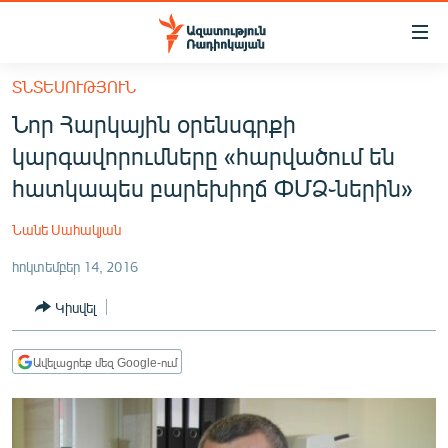
Մատչելիության
հղումներ
Անցնել
ՏՆՏԵՍՈՒԹՅՈՒՆ
հիմնական
ԱԶԱՏՈՒԹՅՈՒՆ TV
Նոր Հարկային օրենսգրքի
բովանդակությանը
ՀԱՅԱՍՏԱՆ
Անցնել
կարգավորումները «հարվածում են
հիմնական
ՔԱՂԱՔԱԿԱՆ
հատկապես բարեխիղճ ՓՄՁ֊ներին»
մենյուին
ԸՆՏՐՈՒԹՅՈՒՆՆԵՐ 2026
Որոնում
Նանե Սահակյան
ԻՐԱՎՈՒՆՔ
հոկտեմբեր 14, 2016
ՀԱՍԱՐԱԿՈՒԹՅՈՒՆ
Կիսվել
ՏՆՏԵՍՈՒԹՅՈՒՆ
ՂԱՐԱԲԱՂ
Ավելացրեք մեզ Google-ում
ՊԱՏԵՐԱԶՄԻ 6 ՇԱԲԱԹՆԵՐԸ
ՏԱՐԱԾԱՇՐՋԱՆ