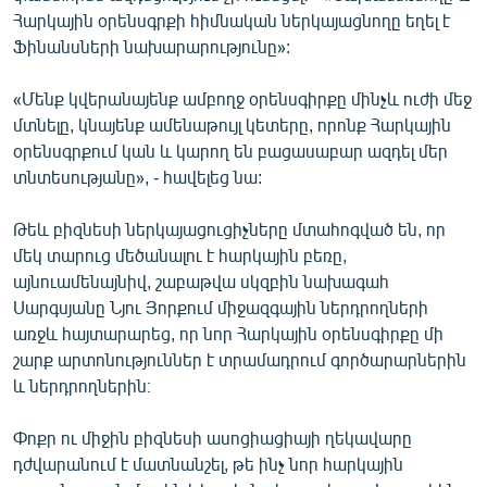
Հարկային օրենսգրքի հիմնական ներկայացնողը եղել է
Ֆինանսների նախարարությունը»:
«Մենք կվերանայենք ամբողջ օրենսգիրքը մինչև ուժի մեջ
մտնելը, կնայենք ամենաթույլ կետերը, որոնք Հարկային
օրենսգրքում կան և կարող են բացասաբար ազդել մեր
տնտեսությանը», - հավելեց նա:
Թեև բիզնեսի ներկայացուցիչները մտահոգված են, որ
մեկ տարուց մեծանալու է հարկային բեռը,
այնուամենայնիվ, շաբաթվա սկզբին նախագահ
Սարգսյանը Նյու Յորքում միջազգային ներդրողների
առջև հայտարարեց, որ նոր Հարկային օրենսգիրքը մի
շարք արտոնություններ է տրամադրում գործարարներին
և ներդրողներին։
Փոքր ու միջին բիզնեսի ասոցիացիայի ղեկավարը
դժվարանում է մատնանշել, թե ինչ նոր հարկային