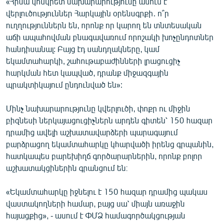
«Հիմա կոնկրետ նախարարությունը անում է
English
վերլուծություններ Հարկային օրենսգրքի․ ո՞ր
ուղղություններն են, որոնք որ կարող են տնտեսական
Русский
աճի ապահովման բնագավառում որոշակի խոչընդոտներ
հանդիսանալ: Բայց էդ սանդղակները, կամ
ՀԵՏԵՎԵՔ ՄԵԶ
եկամտահարկի, շահութաբաժինների լրացուցիչ
հարկման հետ կապված, դրանք միջազգային
պրակտիկայում ընդունված են»:
Մինչ նախարարությունը կվերլուծի, փոքր ու միջին
բիզնեսի ներկայացուցիչներն արդեն գիտեն՝ 150 հազար
«Ազատության» բոլոր կայքերը
դրամից ավելի աշխատավարձերի պարագայում
բարձրացող եկամտահարկը կհարվածի իրենց գրպանին,
հատկապես բարեխիղճ գործարարներին, որոնք բոլոր
աշխատակցիներին գրանցում են։
«Եկամտահարկը իջնելու է 150 հազար դրամից պակաս
վաստակողների համար, բայց սա՝ միայն առաջին
հայացքից», - ասում է ՓՄՁ համագործակցության