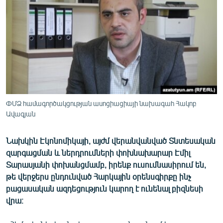
ՄԻՋԱԶԳԱՅԻՆ
ՄՇԱԿՈՒՅԹ
ՍՊՈՐՏ
ՄԵԿՆԱԲԱՆՈՒԹՅՈՒՆ
ՏՏ ԵՒ ԻՆՏԵՐՆԵՏ
ԿՈՐՈՆԱՎԻՐՈՒՍ
ՓՄՁ համագործակցության ասոցիացիայի նախագահ Հակոբ
Ավագյան
ԱՐԽԻՎ
ՏԵՍԱՆՅՈՒԹԵՐ
Նախկին Էկոնոմիկայի, այժմ վերանվանված Տնտեսական
ԲԱՆԱՎԵՃ
զարգացման և ներդրումների փոխնախարար Էմիլ
Տարասյանի փոխանցմամբ, իրենք ուսումնասիրում են,
ՁԳՏԵԼՈՎ ԼԱՎԱԳՈՒՅՆԻՆ
թե վերջերս ընդունված Հարկային օրենսգիրքը ինչ
ՓՈԴՔԱՍԹ
բացասական ազդեցություն կարող է ունենալ բիզնեսի
վրա։
Հայերեն