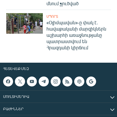
մնում չլուծված
ՍՊՈՐՏ
«Օլիմպավան»-ը փակ է.
հավաքականի մարզիկներն
աշխարհի առաջնությանը
պատրաստվում են
Հրազդանի կիրճում
ՀԵՏԵՎԵՔ ՄԵԶ
ՄՈՒԼՏԻՄԵԴԻԱ
ԲԱԺԻՆՆԵՐ