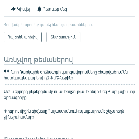
Կիսվել
Հետևեք մեզ
Հոդվածը կարող եք գտնել հետևյալ բաժիններում
Հայերեն արխիվ
Տնտեսություն
Առնչվող թեմաներով
Նոր Հարկային օրենսգրքի կարգավորումները «հարվածում են
հատկապես բարեխիղճ ՓՄՁ֊ներին»
ԱԺ-ն երրորդ ընթերցմամբ ու ամբողջությամբ ընդունեց Հարկային նոր
օրենսգիրքը
Փոքր ու միջին բիզնեսը Հայաստանում «պայքարում է շնչահեղձ
չլինելու համար»
Շարունակել կարդալ