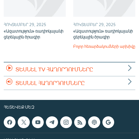
ՀՈԿՏԵՄԲԵՐ 29, 2025
ՀՈԿՏԵՄԲԵՐ 29, 2025
«Ազատություն» ռադիոկայանի
«Ազատություն» ռադիոկայանի
ցերեկային ծրագիր
ցերեկային ծրագիր
Բոլոր հեռարձակումների արխիվը
ՏԵՍՆԵԼ TV ՀԱՂՈՐԴՈՒՄՆԵՐԸ
ՏԵՍՆԵԼ ՀԱՂՈՐԴՈՒՄՆԵՐԸ
ՀԵՏԵՎԵՔ ՄԵԶ