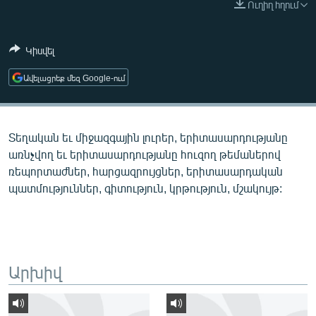
Ուղիղ հղում
ՄԻՋԱԶԳԱՅԻՆ
ՄՇԱԿՈՒՅԹ
Կիսվել
ՍՊՈՐՏ
Ավելացրեք մեզ Google-ում
ՄԵԿՆԱԲԱՆՈՒԹՅՈՒՆ
ՏՏ ԵՒ ԻՆՏԵՐՆԵՏ
Տեղական եւ միջազգային լուրեր, երիտասարդությանը
ԿՈՐՈՆԱՎԻՐՈՒՍ
առնչվող եւ երիտասարդությանը հուզող թեմաներով
ԱՐԽԻՎ
ռեպորտաժներ, հարցազրույցներ, երիտասարդական
պատմություններ, գիտություն, կրթություն, մշակույթ:
ՏԵՍԱՆՅՈՒԹԵՐ
ԲԱՆԱՎԵՃ
ՁԳՏԵԼՈՎ ԼԱՎԱԳՈՒՅՆԻՆ
ՓՈԴՔԱՍԹ
Արխիվ
Հայերեն