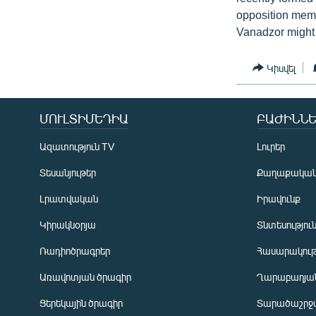
opposition membe
Vanadzor might 
Կիսվել
ՄՈՒԼՏԻՄԵԴԻԱ
ԲԱԺԻՆՆԵ
Ազատություն TV
Լուրեր
Տեսանյութեր
Քաղաքակա
Լրատվական
Իրավունք
Կիրակնօրյա
Տնտեսությու
Ռադիոծրագրեր
Հասարակութ
Առավոտյան ծրագիր
Ղարաբաղյան
Ցերեկային ծրագիր
Տարածաշրջ
Հայերեն