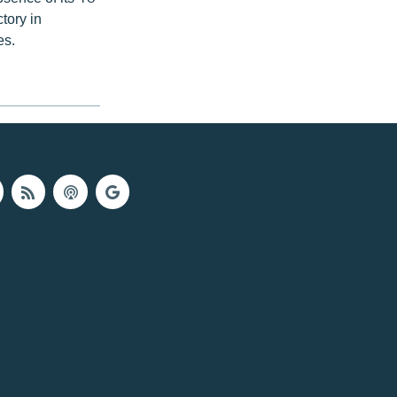
tory in
es.