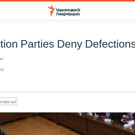
tion Parties Deny Defection
an
16
oogle-ում