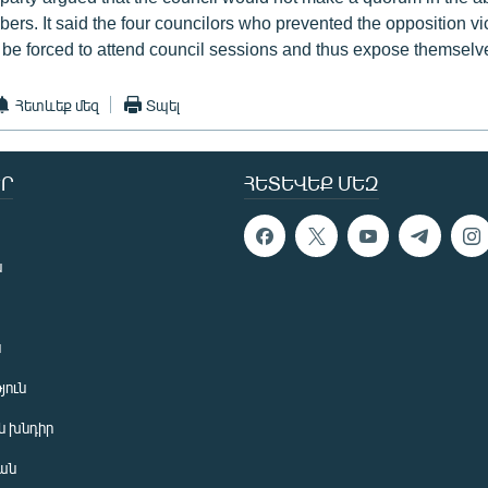
rs. It said the four councilors who prevented the opposition vic
be forced to attend council sessions and thus expose themselv
Հետևեք մեզ
Տպել
Ր
ՀԵՏԵՎԵՔ ՄԵԶ
ն
ն
յուն
 խնդիր
ան