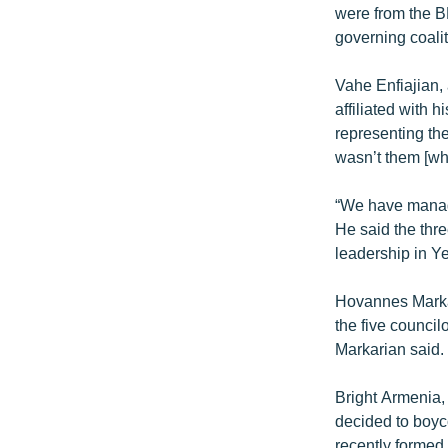
were from the B
governing coalit
Vahe Enfiajian,
affiliated with 
representing the
wasn’t them [wh
“We have manage
He said the thr
leadership in Y
Hovannes Markar
the five council
Markarian said. 
Bright Armenia, 
decided to boyco
recently formed