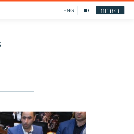
ՈՒՂԻՂ
ENG
s