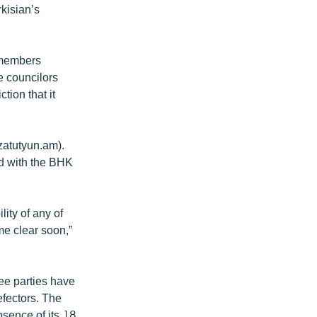
kisian’s
 members
he councilors
tion that it
zatutyun.am).
ed with the BHK
ity of any of
ome clear soon,”
ree parties have
efectors. The
bsence of its 18