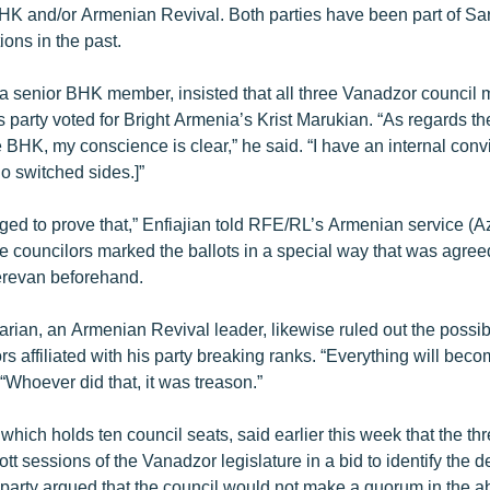
HK and/or Armenian Revival. Both parties have been part of Sar
ions in the past.
 a senior BHK member, insisted that all three Vanadzor council
his party voted for Bright Armenia’s Krist Marukian. “As regards t
 BHK, my conscience is clear,” he said. “I have an internal convic
o switched sides.]”
d to prove that,” Enfiajian told RFE/RL’s Armenian service (A
ee councilors marked the ballots in a special way that was agre
erevan beforehand.
ian, an Armenian Revival leader, likewise ruled out the possibil
ors affiliated with his party breaking ranks. “Everything will bec
“Whoever did that, it was treason.”
which holds ten council seats, said earlier this week that the th
tt sessions of the Vanadzor legislature in a bid to identify the d
 party argued that the council would not make a quorum in the a