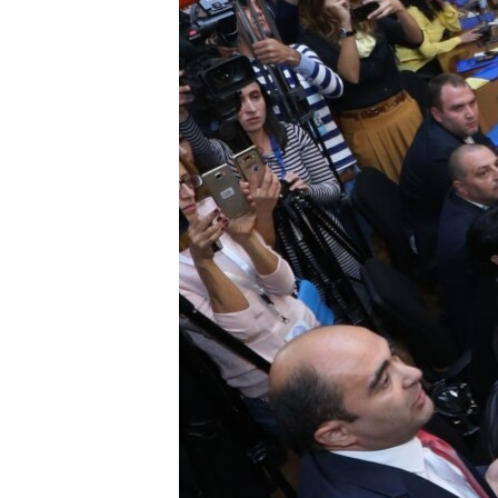
ՄԻՋԱԶԳԱՅԻՆ
ՄՇԱԿՈՒՅԹ
ՍՊՈՐՏ
ՄԵԿՆԱԲԱՆՈՒԹՅՈՒՆ
ՏՏ ԵՒ ԻՆՏԵՐՆԵՏ
ԿՈՐՈՆԱՎԻՐՈՒՍ
ԱՐԽԻՎ
ՏԵՍԱՆՅՈՒԹԵՐ
ԲԱՆԱՎԵՃ
ՁԳՏԵԼՈՎ ԼԱՎԱԳՈՒՅՆԻՆ
ՓՈԴՔԱՍԹ