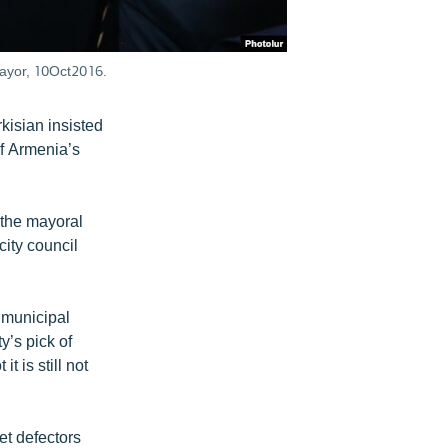
mayor, 10Oct2016.
rkisian insisted
f Armenia’s
the mayoral
city council
2 municipal
y’s pick of
 is still not
t defectors