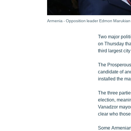
Armenia - Opposition leader Edmon Marukian (
Two major politi
on Thursday tha
third largest cit
The Prosperous
candidate of ano
installed the m
The three partie
election, meanin
Vanadzor mayor, 
clear who those
Some Armenian c