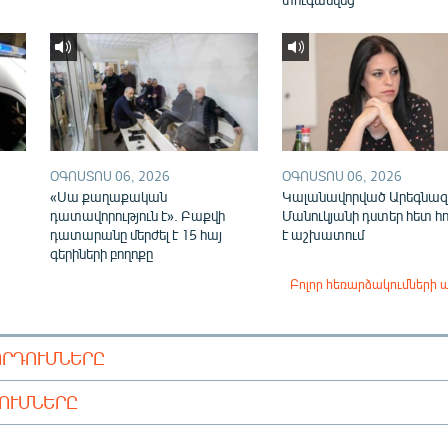
ՕԳՈՍՏՈՍ 06, 2026
ՕԳՈՍՏՈՍ 06, 2026
«Սա քաղաքական
Կալանավորված Արեգնազ
դատավորություն է». Բաքվի
Մանուկյանի դստեր հետ հ
դատարանը մերժել է 15 հայ
է աշխատում
գերիների բողոքը
Բոլոր հեռարձակումների 
ՈՐԴՈՒՄՆԵՐԸ
ԴՈՒՄՆԵՐԸ