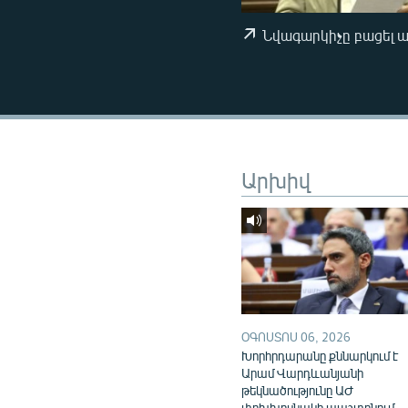
ՄԻՋԱԶԳԱՅԻՆ
ՄՇԱԿՈՒՅԹ
Նվագարկիչը բացել 
ՍՊՈՐՏ
ՄԵԿՆԱԲԱՆՈՒԹՅՈՒՆ
ՏՏ ԵՒ ԻՆՏԵՐՆԵՏ
ԿՈՐՈՆԱՎԻՐՈՒՍ
Արխիվ
ԱՐԽԻՎ
ՏԵՍԱՆՅՈՒԹԵՐ
ԲԱՆԱՎԵՃ
ՁԳՏԵԼՈՎ ԼԱՎԱԳՈՒՅՆԻՆ
ՓՈԴՔԱՍԹ
ՕԳՈՍՏՈՍ 06, 2026
Խորհրդարանը քննարկում է
Արամ Վարդևանյանի
թեկնածությունը ԱԺ
փոխխոսնակի պաշտոնում