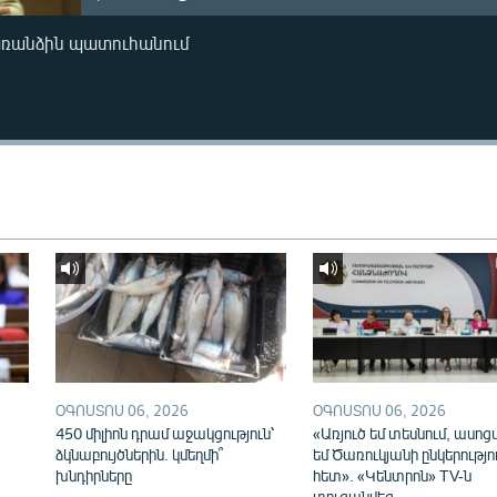
առանձին պատուհանում
ՕԳՈՍՏՈՍ 06, 2026
ՕԳՈՍՏՈՍ 06, 2026
450 միլիոն դրամ աջակցություն՝
«Առյուծ եմ տեսնում, ասոց
ձկնաբույծներին. կմեղմի՞
եմ Ծառուկյանի ընկերությո
խնդիրները
հետ». «Կենտրոն» TV-ն
տուգանվեց