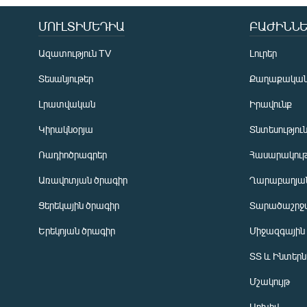
ՄՈՒԼՏԻՄԵԴԻԱ
ԲԱԺԻՆՆԵ
Ազատություն TV
Լուրեր
Տեսանյութեր
Քաղաքակա
Լրատվական
Իրավունք
Կիրակնօրյա
Տնտեսությու
Ռադիոծրագրեր
Հասարակութ
Առավոտյան ծրագիր
Ղարաբաղյան
Ցերեկային ծրագիր
Տարածաշրջ
Հայերեն
Երեկոյան ծրագիր
Միջազգային
English
ՏՏ և Ինտեր
Русский
Մշակույթ
ՀԵՏԵՎԵՔ ՄԵԶ
Արխիվ