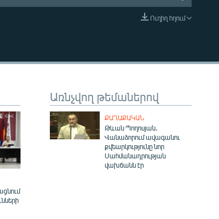
Ուղիղ հղում
EMBED
Առնչվող թեմաներով
ՔԱՂԱՔԱԿԱՆ
Թևան Պողոսյան․
Վանաձորում ավագանու
քվեարկությունը նոր
Սահմանադրության
վախճանն էր
ացնում
ւնների