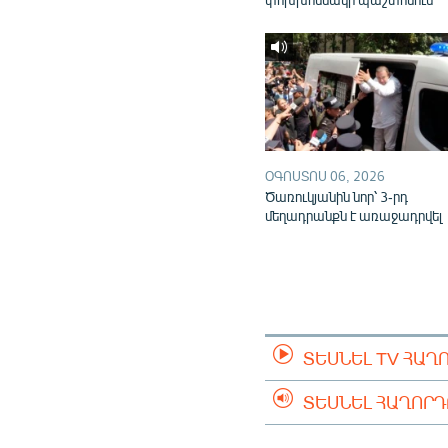
ՕԳՈՍՏՈՍ 06, 2026
Ծառուկյանին նոր՝ 3-րդ
մեղադրանքն է առաջադրվել
ՏԵՍՆԵԼ TV ՀԱՂ
ՏԵՍՆԵԼ ՀԱՂՈՐ