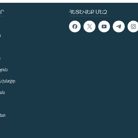
Ր
ՀԵՏԵՎԵՔ ՄԵԶ
ն
ն
յուն
 խնդիր
ան
նետ