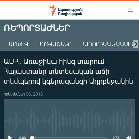
Մատչելիության
հղումներ
Անցնել
ՌԵՊՈՐՏԱԺՆԵՐ
հիմնական
ԱԶԱՏՈՒԹՅՈՒՆ TV
բովանդակությանը
ԱՐԽԻՎ
ՀՈԴՎԱԾՆԵՐ
ՀԱՂՈՐԴՄԱՆ ՄԱՍԻՆ
ՀԱՅԱՍՏԱՆ
Անցնել
հիմնական
ՔԱՂԱՔԱԿԱՆ
ԱՄՀ․ Առաջիկա հինգ տարում
մենյուին
ԸՆՏՐՈՒԹՅՈՒՆՆԵՐ 2026
Որոնում
Հայաստանը տնտեսական աճի
ԻՐԱՎՈՒՆՔ
տեմպերով կգերազանցի Ադրբեջանին
ՀԱՍԱՐԱԿՈՒԹՅՈՒՆ
հոկտեմբեր 06, 2016
ՏՆՏԵՍՈՒԹՅՈՒՆ
ՂԱՐԱԲԱՂ
ՊԱՏԵՐԱԶՄԻ 6 ՇԱԲԱԹՆԵՐԸ
No media source currently available
ՏԱՐԱԾԱՇՐՋԱՆ
0:00
2:51