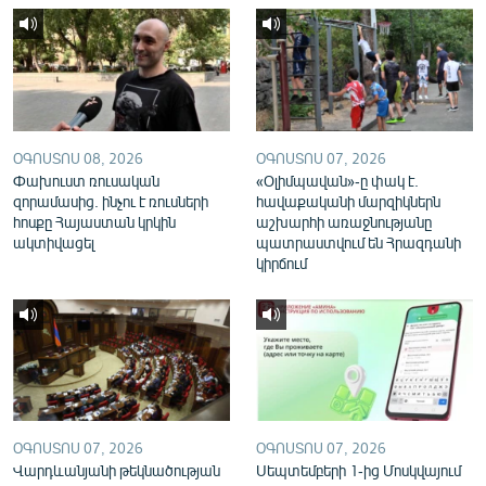
English
Русский
ՀԵՏԵՎԵՔ ՄԵԶ
ՕԳՈՍՏՈՍ 08, 2026
ՕԳՈՍՏՈՍ 07, 2026
Փախուստ ռուսական
«Օլիմպավան»-ը փակ է.
զորամասից. ինչու է ռուսների
հավաքականի մարզիկներն
հոսքը Հայաստան կրկին
աշխարհի առաջնությանը
ակտիվացել
պատրաստվում են Հրազդանի
«Ազատության» բոլոր կայքերը
կիրճում
ՕԳՈՍՏՈՍ 07, 2026
ՕԳՈՍՏՈՍ 07, 2026
Վարդևանյանի թեկնածության
Սեպտեմբերի 1-ից Մոսկվայում