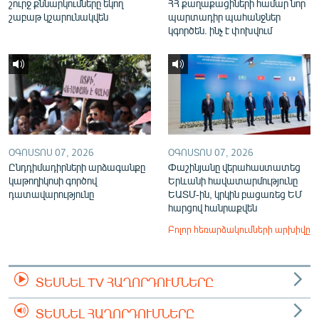
շուրջ քննարկումները եկող
ՀՀ քաղաքացիների համար նոր
շաբաթ կշարունակվեն
պարտադիր պահանջներ
կգործեն. ինչ է փոխվում
ՕԳՈՍՏՈՍ 07, 2026
ՕԳՈՍՏՈՍ 07, 2026
Ընդդիմադիրների արձագանքը
Փաշինյանը վերահաստատեց
կաթողիկոսի գործով
Երևանի հավատարմությունը
դատավարությունը
ԵԱՏՄ-ին, կրկին բացառեց ԵՄ
հարցով հանրաքվեն
Բոլոր հեռարձակումների արխիվը
ՏԵՍՆԵԼ TV ՀԱՂՈՐԴՈՒՄՆԵՐԸ
ՏԵՍՆԵԼ ՀԱՂՈՐԴՈՒՄՆԵՐԸ