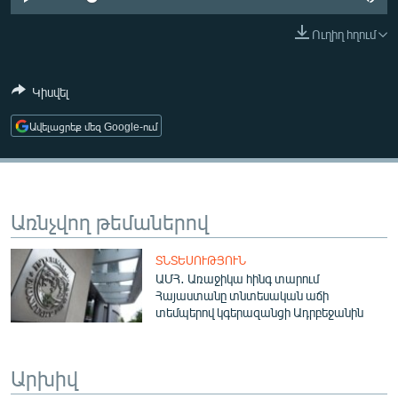
ՄԻՋԱԶԳԱՅԻՆ
Ուղիղ հղում
ՄՇԱԿՈՒՅԹ
ՍՊՈՐՏ
Կիսվել
ՄԵԿՆԱԲԱՆՈՒԹՅՈՒՆ
Ավելացրեք մեզ Google-ում
ՏՏ ԵՒ ԻՆՏԵՐՆԵՏ
ԿՈՐՈՆԱՎԻՐՈՒՍ
ԱՐԽԻՎ
Առնչվող թեմաներով
ՏԵՍԱՆՅՈՒԹԵՐ
ՏՆՏԵՍՈՒԹՅՈՒՆ
ԲԱՆԱՎԵՃ
ԱՄՀ․ Առաջիկա հինգ տարում
Հայաստանը տնտեսական աճի
ՁԳՏԵԼՈՎ ԼԱՎԱԳՈՒՅՆԻՆ
տեմպերով կգերազանցի Ադրբեջանին
ՓՈԴՔԱՍԹ
Արխիվ
Հայերեն