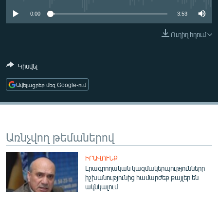
ՄԻՋԱԶԳԱՅԻՆ
0:00
3:53
ՄՇԱԿՈՒՅԹ
Ուղիղ հղում
ՍՊՈՐՏ
ՄԵԿՆԱԲԱՆՈՒԹՅՈՒՆ
Կիսվել
ՏՏ ԵՒ ԻՆՏԵՐՆԵՏ
Ավելացրեք մեզ Google-ում
ԿՈՐՈՆԱՎԻՐՈՒՍ
ԱՐԽԻՎ
ՏԵՍԱՆՅՈՒԹԵՐ
Առնչվող թեմաներով
ԲԱՆԱՎԵՃ
ԻՐԱՎՈՒՆՔ
ՁԳՏԵԼՈՎ ԼԱՎԱԳՈՒՅՆԻՆ
Լրագրողական կազմակերպությունները
իշխանությունից համարժեք քայլեր են
ՓՈԴՔԱՍԹ
ակնկալում
Հայերեն