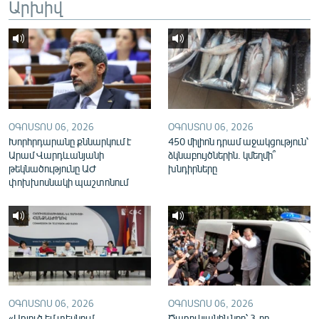
Արխիվ
English
Русский
ՀԵՏԵՎԵՔ ՄԵԶ
ՕԳՈՍՏՈՍ 06, 2026
ՕԳՈՍՏՈՍ 06, 2026
Խորհրդարանը քննարկում է
450 միլիոն դրամ աջակցություն՝
Արամ Վարդևանյանի
ձկնաբույծներին. կմեղմի՞
թեկնածությունը ԱԺ
խնդիրները
«Ազատության» բոլոր կայքերը
փոխխոսնակի պաշտոնում
ՕԳՈՍՏՈՍ 06, 2026
ՕԳՈՍՏՈՍ 06, 2026
«Առյուծ եմ տեսնում,
Ծառուկյանին նոր՝ 3-րդ