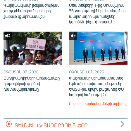
Վարդևանյանի թեկնածության
Սեպտեմբերի 1-ից Մոսկվայում
շուրջ քննարկումները եկող
ՀՀ քաղաքացիների համար նոր
շաբաթ կշարունակվեն
պարտադիր պահանջներ
կգործեն. ինչ է փոխվում
ՕԳՈՍՏՈՍ 07, 2026
ՕԳՈՍՏՈՍ 07, 2026
Ընդդիմադիրների արձագանքը
Փաշինյանը վերահաստատեց
կաթողիկոսի գործով
Երևանի հավատարմությունը
դատավարությունը
ԵԱՏՄ-ին, կրկին բացառեց ԵՄ
հարցով հանրաքվեն
Բոլոր հեռարձակումների արխիվը
ՏԵՍՆԵԼ TV ՀԱՂՈՐԴՈՒՄՆԵՐԸ