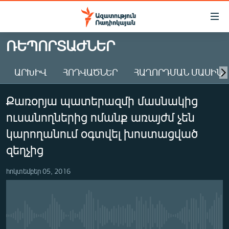
Մատչելիության
հղումներ
Անցնել
ՌԵՊՈՐՏԱԺՆԵՐ
հիմնական
ԱԶԱՏՈՒԹՅՈՒՆ TV
բովանդակությանը
ԱՐԽԻՎ
ՀՈԴՎԱԾՆԵՐ
ՀԱՂՈՐԴՄԱՆ ՄԱՍԻՆ
ՀԱՅԱՍՏԱՆ
Անցնել
հիմնական
ՔԱՂԱՔԱԿԱՆ
Քառօրյա պատերազմի մասնակից
մենյուին
ԸՆՏՐՈՒԹՅՈՒՆՆԵՐ 2026
Որոնում
ուսանողներից ոմանք առայժմ չեն
ԻՐԱՎՈՒՆՔ
կարողանում օգտվել խոստացված
ՀԱՍԱՐԱԿՈՒԹՅՈՒՆ
զեղչից
ՏՆՏԵՍՈՒԹՅՈՒՆ
հոկտեմբեր 05, 2016
ՂԱՐԱԲԱՂ
ՊԱՏԵՐԱԶՄԻ 6 ՇԱԲԱԹՆԵՐԸ
ՏԱՐԱԾԱՇՐՋԱՆ
No media source currently available