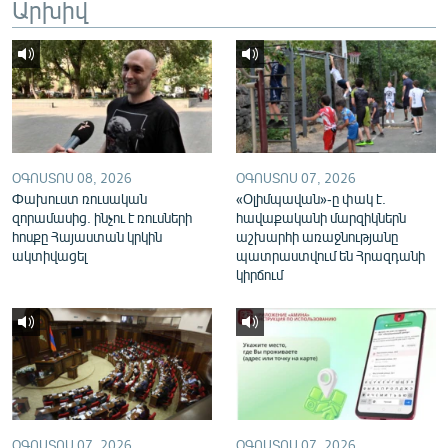
Արխիվ
English
Русский
ՀԵՏԵՎԵՔ ՄԵԶ
ՕԳՈՍՏՈՍ 08, 2026
ՕԳՈՍՏՈՍ 07, 2026
Փախուստ ռուսական
«Օլիմպավան»-ը փակ է.
զորամասից. ինչու է ռուսների
հավաքականի մարզիկներն
հոսքը Հայաստան կրկին
աշխարհի առաջնությանը
«Ազատության» բոլոր կայքերը
ակտիվացել
պատրաստվում են Հրազդանի
կիրճում
ՕԳՈՍՏՈՍ 07, 2026
ՕԳՈՍՏՈՍ 07, 2026