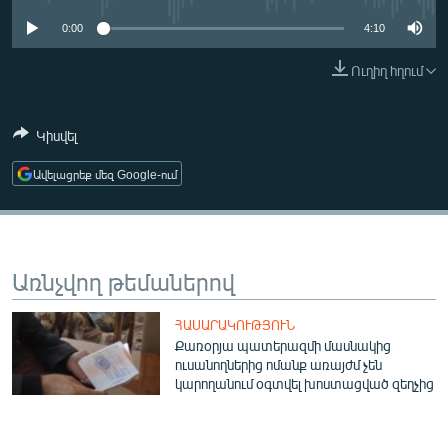
ՄԻՋԱԶԳԱՅԻՆ
0:00
4:10
ՄՇԱԿՈՒՅԹ
Ուղիղ հղում
ՍՊՈՐՏ
ՄԵԿՆԱԲԱՆՈՒԹՅՈՒՆ
Կիսվել
ՏՏ ԵՒ ԻՆՏԵՐՆԵՏ
Ավելացրեք մեզ Google-ում
ԿՈՐՈՆԱՎԻՐՈՒՍ
ԱՐԽԻՎ
ՏԵՍԱՆՅՈՒԹԵՐ
Առնչվող թեմաներով
ԲԱՆԱՎԵՃ
ՀԱՍԱՐԱԿՈՒԹՅՈՒՆ
ՁԳՏԵԼՈՎ ԼԱՎԱԳՈՒՅՆԻՆ
Քառօրյա պատերազմի մասնակից
ուսանողներից ոմանք առայժմ չեն
ՓՈԴՔԱՍԹ
կարողանում օգտվել խոստացված զեղչից
Հայերեն